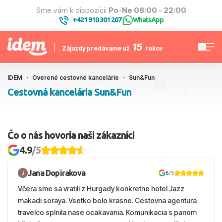
Sme vám k dispozícii
Po-Ne 08:00 - 22:00
+421 910 301 207
WhatsApp
|
15
Zájazdy predávame už
rokov
IDEM
Overené cestovné kancelárie
Sun&Fun
Cestovná kancelária Sun&Fun
Čo o nás hovoria naši zákazníci
4.9
/5
Jana Dopirakova
5
/5
Včera sme sa vratili z Hurgady konkretne hotel Jazz
makadi soraya. Vsetko bolo krasne. Cestovna agentura
travelco splnila nase ocakavania. Komunikacia s panom