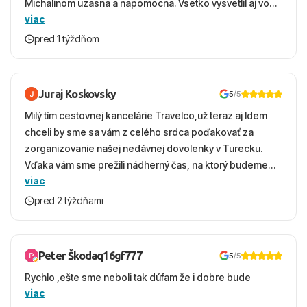
Michalinom uzasna a napomocna. Vsetko vysvetlil aj vo
viac
vecernych hodinach zaco sa ospravedlnujem. Hotel
krasny, cisty. Sluzby top. Strava, prostredie, more,
pred 1 týždňom
snorchlovanie. Dakujeme velmi pekne S pozdravom
Juraj Koskovsky
5
/5
Milý tím cestovnej kancelárie Travelco,už teraz aj Idem
chceli by sme sa vám z celého srdca poďakovať za
zorganizovanie našej nedávnej dovolenky v Turecku.
Vďaka vám sme prežili nádherný čas, na ktorý budeme
viac
ešte dlho s úsmevom spomínať. ​Všetko prebehlo
absolútne hladko – od prvotného výberu zájazdu, cez
pred 2 týždňami
ochotnú komunikáciu, až po samotný transfer a pobyt. ​
Ubytovaní sme boli v hoteli TUI Magic Life Jacaranda a
bola to trefa do čierneho! ​Čo nás dostalo najviac: ​Skvelé
Peter Škodaq16gf777
5
/5
služby a personál: Vždy usmievaví, ochotní a starostliví
Rychlo ,ešte sme neboli tak dúfam že i dobre bude
ľudia. ​Gastro zážitok: Výborné, pestré a čerstvé jedlo
viac
počas celého dňa. ​Areál a pláž: Nádherné, čisté