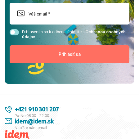
Prihlásením sa k odberu súhlasíte s
Ochranou osobných
údajov
+421 910 301 207
Po-Ne 08:00 - 22:00
idem@idem.sk
Napíšte nám email