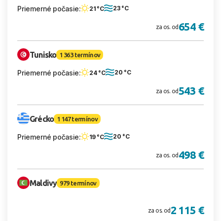
Priemerné počasie:
23 °C
21 °C
654 €
za os. od
Tunisko
1 363 termínov
Priemerné počasie:
20 °C
24 °C
543 €
za os. od
Grécko
1 147 termínov
Priemerné počasie:
20 °C
19 °C
498 €
za os. od
Maldivy
979 termínov
2 115 €
za os. od