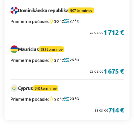
Dominikánska republika
907 termínov
Priemerné počasie:
27 °C
30 °C
1 712 €
za os. od
Maurícius
385 termínov
Priemerné počasie:
25 °C
27 °C
1 675 €
za os. od
Cyprus
346 termínov
Priemerné počasie:
23 °C
22 °C
714 €
za os. od