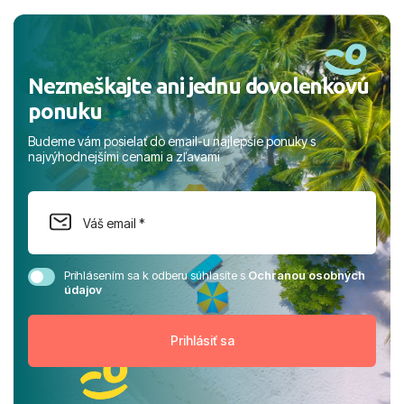
a prianím mnohých ďalších spokojných klientov, Juraj s
rodinou.
Nezmeškajte ani jednu dovolenkovú
ponuku
Budeme vám posielať do email-u najlepšie ponuky s
najvýhodnejšími cenami a zľavami
Prihlásením sa k odberu súhlasíte s
Ochranou osobných
údajov