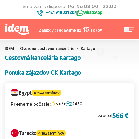
Sme vám k dispozícii
Po-Ne 08:00 - 22:00
+421 910 301 207
WhatsApp
|
15
Zájazdy predávame už
rokov
IDEM
Overené cestovné kancelárie
Kartago
Cestovná kancelária Kartago
Ponuka zájazdov CK Kartago
Egypt
4 894 termínov
Priemerné počasie:
24 °C
26 °C
566 €
za os. od
Turecko
4 182 termínov