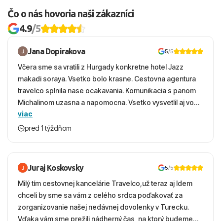
Čo o nás hovoria naši zákazníci
4.9
/5
Jana Dopirakova
5
/5
Včera sme sa vratili z Hurgady konkretne hotel Jazz
makadi soraya. Vsetko bolo krasne. Cestovna agentura
travelco splnila nase ocakavania. Komunikacia s panom
Michalinom uzasna a napomocna. Vsetko vysvetlil aj vo
viac
vecernych hodinach zaco sa ospravedlnujem. Hotel
krasny, cisty. Sluzby top. Strava, prostredie, more,
pred 1 týždňom
snorchlovanie. Dakujeme velmi pekne S pozdravom
Juraj Koskovsky
5
/5
Milý tím cestovnej kancelárie Travelco,už teraz aj Idem
chceli by sme sa vám z celého srdca poďakovať za
zorganizovanie našej nedávnej dovolenky v Turecku.
Vďaka vám sme prežili nádherný čas, na ktorý budeme