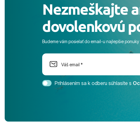
Nezmeškajte a
celého dňa. 
prostredie,
dovolenkovú p
s pozvoľný
more. ​Prog
športové akt
Budeme vám posielať do email-u najlepšie ponuky
na moment n
dostatok pri
Cestovnú ka
Magic Life 
svedomím o
bezstarostn
Prihlásením sa k odberu súhlasíte s
Oc
úrovni. Vše
jednotku s h
tešíme, kam
Ďakujeme za
pozdravom 
spokojných k