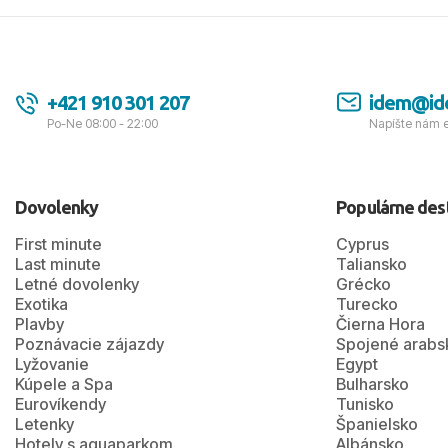
+421 910 301 207
idem@id
Po-Ne 08:00 - 22:00
Napíšte nám 
Dovolenky
Populárne des
First minute
Cyprus
Last minute
Taliansko
Letné dovolenky
Grécko
Exotika
Turecko
Plavby
Čierna Hora
Poznávacie zájazdy
Spojené arabs
Lyžovanie
Egypt
Kúpele a Spa
Bulharsko
Eurovíkendy
Tunisko
Letenky
Španielsko
Hotely s aquaparkom
Albánsko