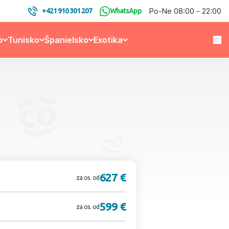
Po-Ne 08:00 - 22:00
+421 910 301 207
WhatsApp
o
Tunisko
Španielsko
Exotika
627 €
za os. od
599 €
za os. od