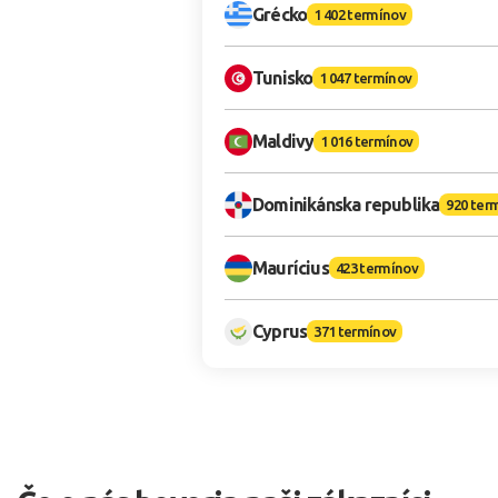
Grécko
1 402 termínov
Tunisko
1 047 termínov
Maldivy
1 016 termínov
Dominikánska republika
920 ter
Maurícius
423 termínov
Cyprus
371 termínov