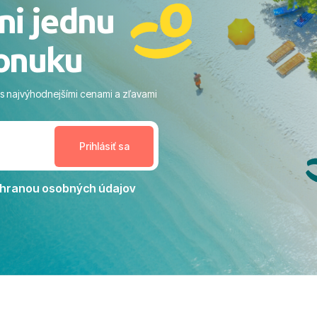
ni jednu
​Areál a pláž: Nádherné, čisté
 veľa zelene a udržiavaná pláž
onuku
m vstupom do mora a teple
ram: Skvelé animácie a
ivity, pri ktorých sa človek ani
 s najvýhodnejšími cenami a zľavami
enudil, no zároveň bol
estoru na dokonalý relax. ​
nceláriu Travelco aj hotel TUI
Jacaranda môžeme s čistým
dporučiť každému, kto hľadá
ú dovolenku na vysokej
hranou osobných údajov
tko bolo zabezpečené na
viezdičkou. ​Už teraz sa
 s nami vyrazíte nabudúce!
 skvelé spomienky. ​S
a prianím mnohých ďalších
lientov, Juraj s rodinou.