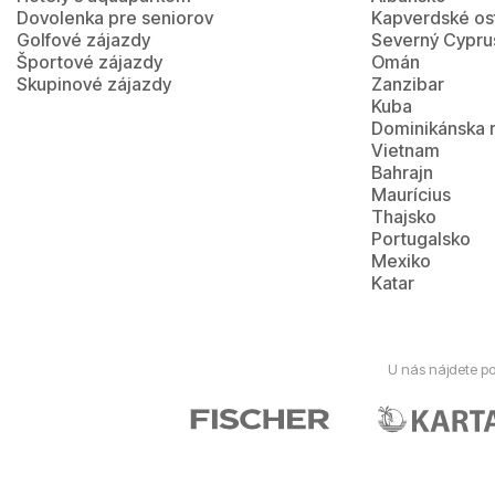
Dovolenka pre seniorov
Kapverdské os
Golfové zájazdy
Severný Cypru
Športové zájazdy
Omán
Skupinové zájazdy
Zanzibar
Kuba
Dominikánska 
Vietnam
Bahrajn
Maurícius
Thajsko
Portugalsko
Mexiko
Katar
U nás nájdete po