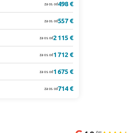
498 €
za os. od
557 €
za os. od
2 115 €
za os. od
1 712 €
za os. od
1 675 €
za os. od
714 €
za os. od