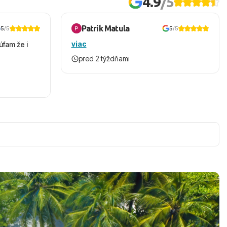
4.9
/5
Patrik Matula
5
/5
5
/5
viac
úfam že i
pred 2 týždňami