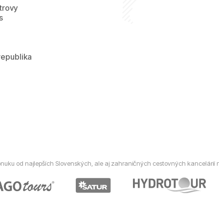
trovy
s
republika
nuku od najlepších Slovenských, ale aj zahraničných cestovných kancelárií