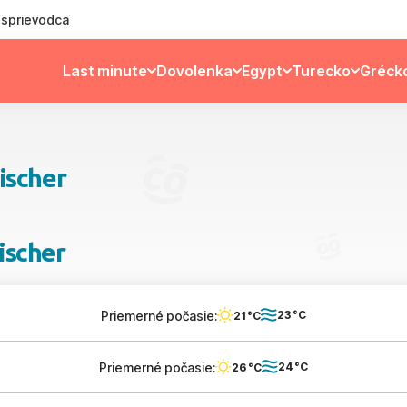
ý sprievodca
Last minute
Dovolenka
Egypt
Turecko
Gréck
ischer
ischer
Priemerné počasie:
23 °C
21 °C
Priemerné počasie:
24 °C
26 °C