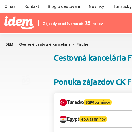
O nás
Kontakt
Blog o cestovaní
Novinky
Turistick
15
Zájazdy predávame už
rokov
IDEM
Overené cestovné kancelárie
Fischer
Cestovná kancelária F
Ponuka zájazdov CK F
Turecko
5 290 termínov
Egypt
4 509 termínov