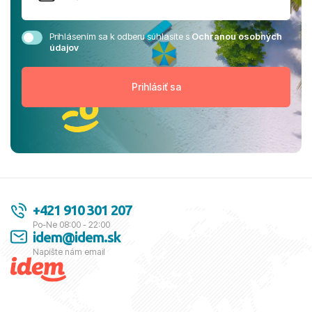
Prihlásením sa k odberu súhlasíte s
Ochranou osobných
údajov
+421 910 301 207
Po-Ne 08:00 - 22:00
idem@idem.sk
Napíšte nám email