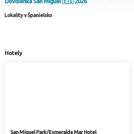
Dovolenka San Miguel 🇪🇸 2026
2 dospelí, 0 deti
Lokality v Španielsko
Skyť
Hotely
San Miguel Park/Esmeralda Mar Hotel