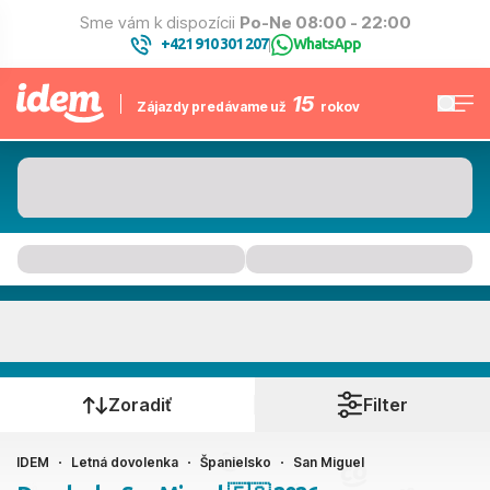
Sme vám k dispozícii
Po-Ne 08:00 - 22:00
+421 910 301 207
WhatsApp
|
15
Zájazdy predávame už
rokov
San Miguel
Kedy cestujete?
Zoradiť
Filter
IDEM
Letná dovolenka
Španielsko
San Miguel
Ako cestujete?