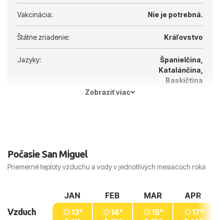
Vakcinácia:
Nie je potrebná.
Štátne zriadenie:
Kráľovstvo
Jazyky:
Španielčina,
Katalánčina,
Baskičtina
Zobraziť viac
Hlavné mesto:
Madrid
Počasie San Miguel
Priemerné teploty vzduchu a vody v jednotlivých mesiacoch roka
JAN
FEB
MAR
APR
Vzduch
13°
14°
15°
17°