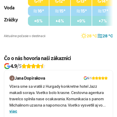
11°
12°
13°
14°
Voda
16°
15°
15°
17°
Zrážky
6%
4%
9%
7%
28 °C
28 °C
Aktuálne počasie v destinacii
Čo o nás hovoria naši zákazníci
4.9
/5
Jana Dopirakova
5
/5
Včera sme sa vratili z Hurgady konkretne hotel Jazz
makadi soraya. Vsetko bolo krasne. Cestovna agentura
travelco splnila nase ocakavania. Komunikacia s panom
Michalinom uzasna a napomocna. Vsetko vysvetlil aj vo
viac
vecernych hodinach zaco sa ospravedlnujem. Hotel