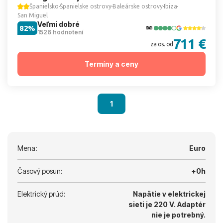
Španielsko
Španielske ostrovy
Baleárske ostrovy
Ibiza
San Miguel
Veľmi dobré
82%
1526 hodnotení
711 €
za os. od
Termíny a ceny
1
Mena:
Euro
Časový posun:
+0h
Elektrický prúd:
Napätie v elektrickej
sieti je 220 V.
Adaptér
nie je potrebný.