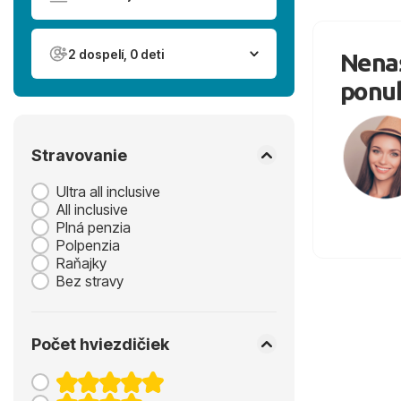
2 dospelí, 0 deti
Nenaš
ponu
Stravovanie
Ultra all inclusive
All inclusive
Plná penzia
Polpenzia
Raňajky
Bez stravy
Počet hviezdičiek