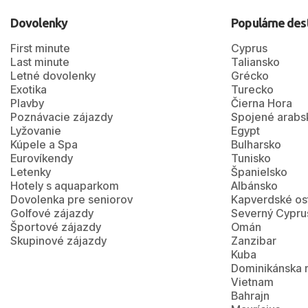
Dovolenky
Populárne des
First minute
Cyprus
Last minute
Taliansko
Letné dovolenky
Grécko
Exotika
Turecko
Plavby
Čierna Hora
Poznávacie zájazdy
Spojené arabs
Lyžovanie
Egypt
Kúpele a Spa
Bulharsko
Eurovíkendy
Tunisko
Letenky
Španielsko
Hotely s aquaparkom
Albánsko
Dovolenka pre seniorov
Kapverdské os
Golfové zájazdy
Severný Cypru
Športové zájazdy
Omán
Skupinové zájazdy
Zanzibar
Kuba
Dominikánska 
Vietnam
Bahrajn