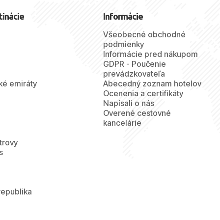
tinácie
Informácie
Všeobecné obchodné
podmienky
Informácie pred nákupom
GDPR - Poučenie
prevádzkovateľa
ké emiráty
Abecedný zoznam hotelov
Ocenenia a certifikáty
Napísali o nás
Overené cestovné
kancelárie
trovy
s
republika