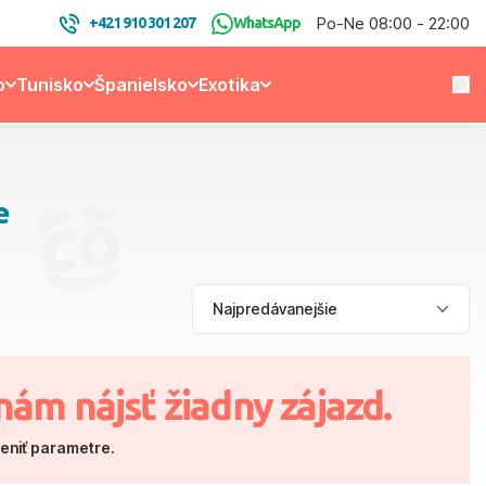
Po-Ne 08:00 - 22:00
+421 910 301 207
WhatsApp
o
Tunisko
Španielsko
Exotika
e
nám nájsť žiadny zájazd.
meniť parametre.