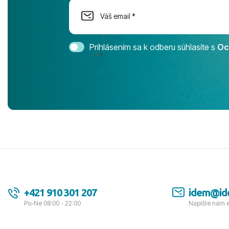
Cestovnú ka
Magic Life 
svedomím o
bezstarostn
Prihlásením sa k odberu súhlasíte s
Oc
úrovni. Vše
jednotku s h
tešíme, kam
Ďakujeme za
pozdravom 
spokojných k
+421 910 301 207
idem@id
Po-Ne 08:00 - 22:00
Napíšte nám 