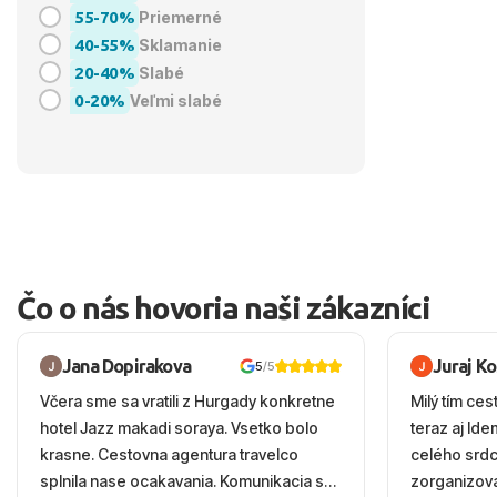
55-70%
Priemerné
40-55%
Sklamanie
20-40%
Slabé
0-20%
Veľmi slabé
Čo o nás hovoria naši zákazníci
Jana Dopirakova
Juraj K
5
/5
Včera sme sa vratili z Hurgady konkretne
Milý tím ces
hotel Jazz makadi soraya. Vsetko bolo
teraz aj Id
krasne. Cestovna agentura travelco
celého srd
splnila nase ocakavania. Komunikacia s
zorganizova