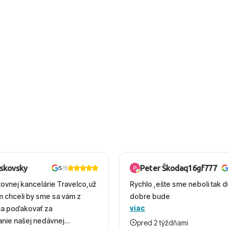
oskovsky
Peter Škodaq16gf777
5
/5
tovnej kancelárie Travelco,už
Rychlo ,ešte sme neboli tak d
em chceli by sme sa vám z
dobre bude
viac
ca poďakovať za
nie našej nedávnej
pred 2 týždňami