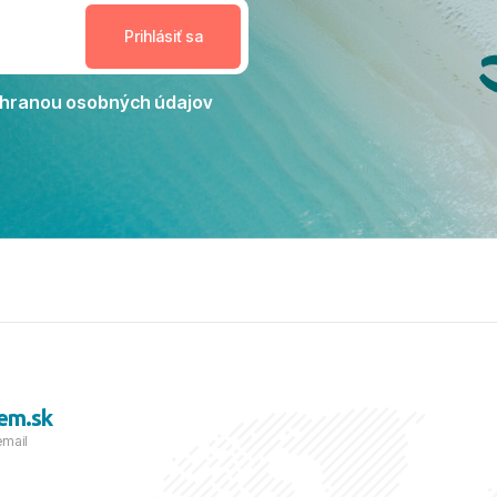
nceláriu Travelco aj hotel TUI
Jacaranda môžeme s čistým
dporučiť každému, kto hľadá
ú dovolenku na vysokej
hranou osobných údajov
tko bolo zabezpečené na
viezdičkou. ​Už teraz sa
 s nami vyrazíte nabudúce!
 skvelé spomienky. ​S
a prianím mnohých ďalších
lientov, Juraj s rodinou.
em.sk
email