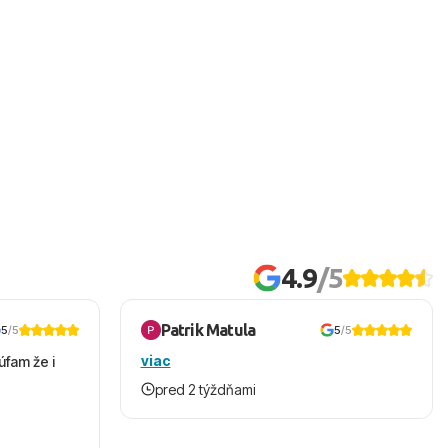
4.9
/5
Patrik Matula
5
/5
5
/5
viac
úfam že i
pred 2 týždňami