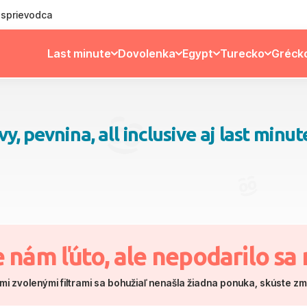
ý sprievodca
Last minute
Dovolenka
Egypt
Turecko
Gréck
 pevnina, all inclusive aj last minut
e nám ľúto, ale nepodarilo sa 
mi zvolenými filtrami sa bohužiaľ nenašla žiadna ponuka, skúste z