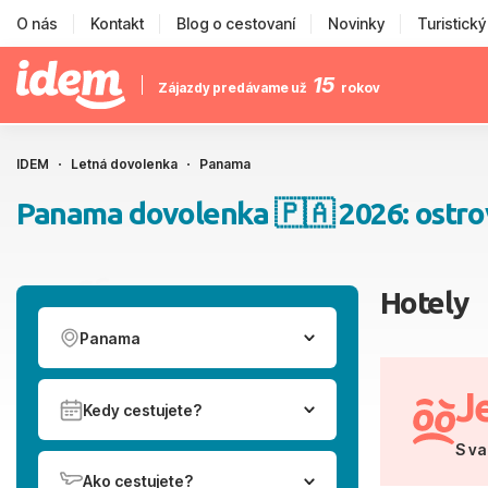
O nás
Kontakt
Blog o cestovaní
Novinky
Turistick
15
Zájazdy predávame už
rokov
IDEM
Letná dovolenka
Panama
Panama dovolenka 🇵🇦 2026: ostrovy,
Hotely
Panama
J
Kedy cestujete?
S va
Ako cestujete?