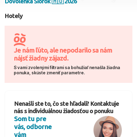
Dovolenka Siófok 🇭🇺 2026
2 dospelí, 0 deti
Hotely
Skyť
Je nám ľúto, ale nepodarilo sa nám
nájsť žiadny zájazd.
S vami zvolenými filtrami sa bohužiaľ nenašla žiadna
ponuka, skúste zmeniť parametre.
Nenašli ste to, čo ste hľadali? Kontaktuje
nás s individuálnou žiadosťou o ponuku
Som tu pre
vás, odborne
vám