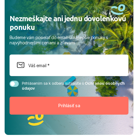
Nezmeškajte ani jednu dovolenkovú
ponuku
Budeme vám posielať do email-u najlepšie ponuky s
najvýhodnejšími cenami a zľavami
Prihlásením sa k odberu súhlasíte s
Ochranou osobných
údajov