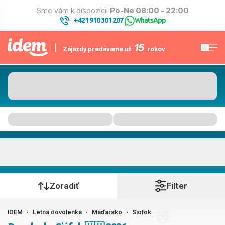
Sme vám k dispozícii
Po-Ne 08:00 - 22:00
+421 910 301 207
WhatsApp
|
15
Zájazdy predávame už
rokov
Siófok
Kedy cestujete?
Zoradiť
Filter
IDEM
Letná dovolenka
Maďarsko
Siófok
Ako cestujete?