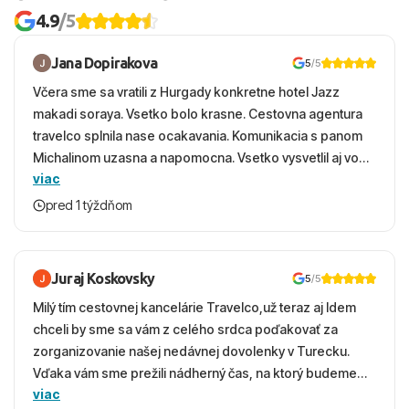
4.9
/5
Jana Dopirakova
5
/5
Včera sme sa vratili z Hurgady konkretne hotel Jazz
makadi soraya. Vsetko bolo krasne. Cestovna agentura
travelco splnila nase ocakavania. Komunikacia s panom
Michalinom uzasna a napomocna. Vsetko vysvetlil aj vo
viac
vecernych hodinach zaco sa ospravedlnujem. Hotel
krasny, cisty. Sluzby top. Strava, prostredie, more,
pred 1 týždňom
snorchlovanie. Dakujeme velmi pekne S pozdravom
Juraj Koskovsky
5
/5
Milý tím cestovnej kancelárie Travelco,už teraz aj Idem
chceli by sme sa vám z celého srdca poďakovať za
zorganizovanie našej nedávnej dovolenky v Turecku.
Vďaka vám sme prežili nádherný čas, na ktorý budeme
viac
ešte dlho s úsmevom spomínať. ​Všetko prebehlo