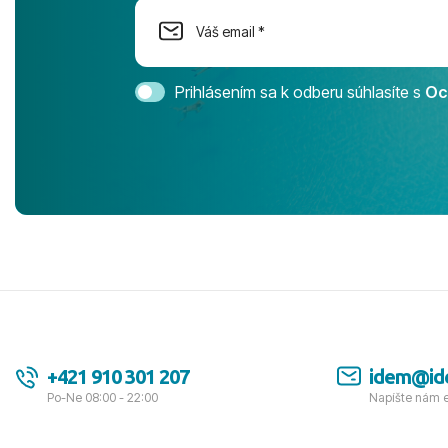
Cestovnú ka
Magic Life 
svedomím o
bezstarostn
Prihlásením sa k odberu súhlasíte s
Oc
úrovni. Vše
jednotku s h
tešíme, kam
Ďakujeme za
pozdravom 
spokojných k
+421 910 301 207
idem@id
Po-Ne 08:00 - 22:00
Napíšte nám 