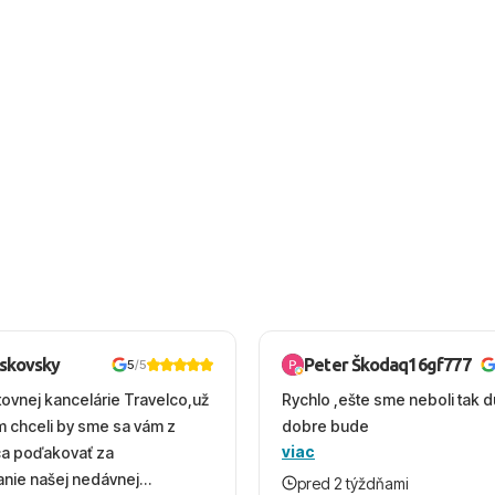
oskovsky
Peter Škodaq16gf777
5
/5
tovnej kancelárie Travelco,už
Rychlo ,ešte sme neboli tak d
em chceli by sme sa vám z
dobre bude
viac
ca poďakovať za
nie našej nedávnej
pred 2 týždňami