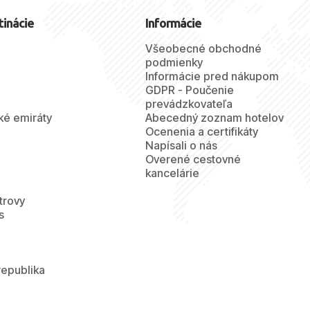
tinácie
Informácie
Všeobecné obchodné
podmienky
Informácie pred nákupom
GDPR - Poučenie
prevádzkovateľa
ké emiráty
Abecedný zoznam hotelov
Ocenenia a certifikáty
Napísali o nás
Overené cestovné
kancelárie
trovy
s
republika