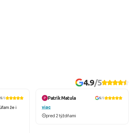
4.9
/5
Patrik Matula
5
/5
5
/5
viac
úfam že i
pred 2 týždňami