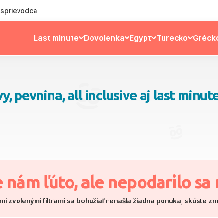
ý sprievodca
Last minute
Dovolenka
Egypt
Turecko
Gréck
 pevnina, all inclusive aj last minut
e nám ľúto, ale nepodarilo sa 
mi zvolenými filtrami sa bohužiaľ nenašla žiadna ponuka, skúste z