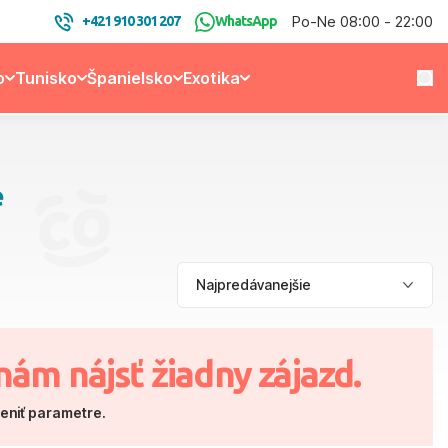
Po-Ne 08:00 - 22:00
+421 910 301 207
WhatsApp
o
Tunisko
Španielsko
Exotika
e
nám nájsť žiadny zájazd.
meniť parametre.