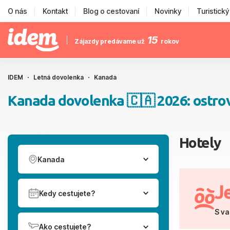
O nás
Kontakt
Blog o cestovaní
Novinky
Turistick
15
Zájazdy predávame už
rokov
IDEM
Letná dovolenka
Kanada
Kanada dovolenka 🇨🇦 2026: ostrovy,
Hotely
Kanada
J
Kedy cestujete?
S va
Ako cestujete?