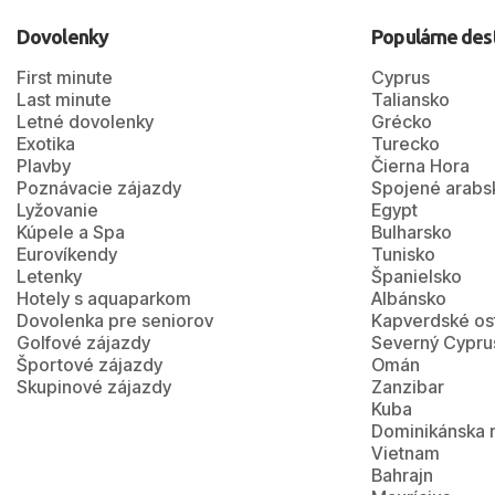
Dovolenky
Populárne des
First minute
Cyprus
Last minute
Taliansko
Letné dovolenky
Grécko
Exotika
Turecko
Plavby
Čierna Hora
Poznávacie zájazdy
Spojené arabs
Lyžovanie
Egypt
Kúpele a Spa
Bulharsko
Eurovíkendy
Tunisko
Letenky
Španielsko
Hotely s aquaparkom
Albánsko
Dovolenka pre seniorov
Kapverdské os
Golfové zájazdy
Severný Cypru
Športové zájazdy
Omán
Skupinové zájazdy
Zanzibar
Kuba
Dominikánska 
Vietnam
Bahrajn