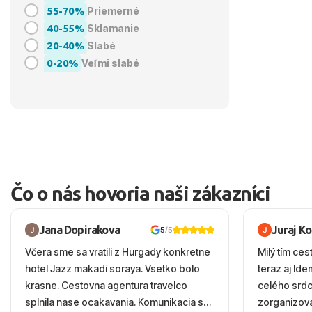
55-70%
Priemerné
40-55%
Sklamanie
20-40%
Slabé
0-20%
Veľmi slabé
Čo o nás hovoria naši zákazníci
Jana Dopirakova
Juraj K
5
/5
Včera sme sa vratili z Hurgady konkretne
Milý tím ces
hotel Jazz makadi soraya. Vsetko bolo
teraz aj Id
krasne. Cestovna agentura travelco
celého srd
splnila nase ocakavania. Komunikacia s
zorganizova