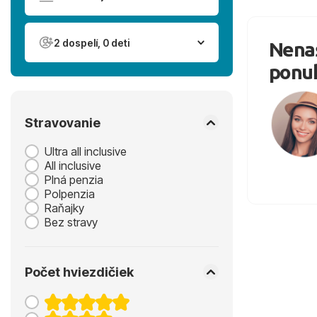
2 dospelí, 0 deti
Nenaš
ponu
Stravovanie
Ultra all inclusive
All inclusive
Plná penzia
Polpenzia
Raňajky
Bez stravy
Počet hviezdičiek