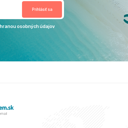
nceláriu Travelco aj hotel TUI
Jacaranda môžeme s čistým
dporučiť každému, kto hľadá
ú dovolenku na vysokej
hranou osobných údajov
tko bolo zabezpečené na
viezdičkou. ​Už teraz sa
 s nami vyrazíte nabudúce!
 skvelé spomienky. ​S
a prianím mnohých ďalších
lientov, Juraj s rodinou.
em.sk
email