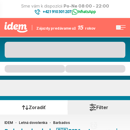
Sme vám k dispozícii
Po-Ne 08:00 - 22:00
+421 910 301 207
WhatsApp
|
15
Zájazdy predávame už
rokov
Barbados
Kedy cestujete?
Zoradiť
Filter
IDEM
Letná dovolenka
Barbados
Ako cestujete?