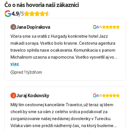
Čo o nás hovoria naši zákazníci
4.9
/5
Jana Dopirakova
5
/5
Včera sme sa vratili z Hurgady konkretne hotel Jazz
makadi soraya. Vsetko bolo krasne. Cestovna agentura
travelco splnila nase ocakavania. Komunikacia s panom
Michalinom uzasna a napomocna. Vsetko vysvetlil aj vo
viac
vecernych hodinach zaco sa ospravedlnujem. Hotel
krasny, cisty. Sluzby top. Strava, prostredie, more,
pred 1 týždňom
snorchlovanie. Dakujeme velmi pekne S pozdravom
Juraj Koskovsky
5
/5
Milý tím cestovnej kancelárie Travelco,už teraz aj Idem
chceli by sme sa vám z celého srdca poďakovať za
zorganizovanie našej nedávnej dovolenky v Turecku.
Vďaka vám sme prežili nádherný čas, na ktorý budeme