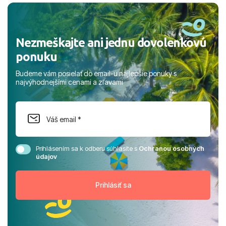
rodinou.
Nezmeškajte ani jednu dovolenkovú
ponuku
Budeme vám posielať do email-u najlepšie ponuky s
najvýhodnejšími cenami a zľavami
Prihlásením sa k odberu súhlasíte s
Ochranou osobných
údajov