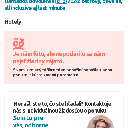
Barbados dovolenka 🇧🇧 2026: ostrovy, pevnina,
all inclusive aj last minute
2 dospelí, 0 deti
Hotely
Skyť
Je nám ľúto, ale nepodarilo sa nám
nájsť žiadny zájazd.
S vami zvolenými filtrami sa bohužiaľ nenašla žiadna
ponuka, skúste zmeniť parametre.
Nenašli ste to, čo ste hľadali? Kontaktuje
nás s individuálnou žiadosťou o ponuku
Som tu pre
vás, odborne