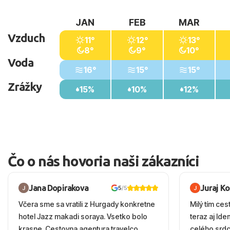
JAN
FEB
MAR
Vzduch
11°
12°
13°
8°
9°
10°
Voda
16°
15°
15°
Zrážky
15%
10%
12%
Čo o nás hovoria naši zákazníci
Jana Dopirakova
Juraj K
5
/5
Včera sme sa vratili z Hurgady konkretne
Milý tím ces
hotel Jazz makadi soraya. Vsetko bolo
teraz aj Id
krasne. Cestovna agentura travelco
celého srd