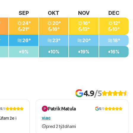
SEP
OKT
NOV
DEC
°
24°
20°
16°
12°
21°
16°
13°
10°
°
26°
23°
20°
18°
9%
10%
19%
16%
4.9
/5
Patrik Matula
5
/5
5
/5
viac
úfam že i
pred 2 týždňami