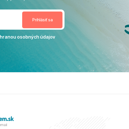
enudil, no zároveň bol
estoru na dokonalý relax. ​
nceláriu Travelco aj hotel TUI
Jacaranda môžeme s čistým
dporučiť každému, kto hľadá
ú dovolenku na vysokej
hranou osobných údajov
tko bolo zabezpečené na
viezdičkou. ​Už teraz sa
 s nami vyrazíte nabudúce!
 skvelé spomienky. ​S
a prianím mnohých ďalších
lientov, Juraj s rodinou.
em.sk
email