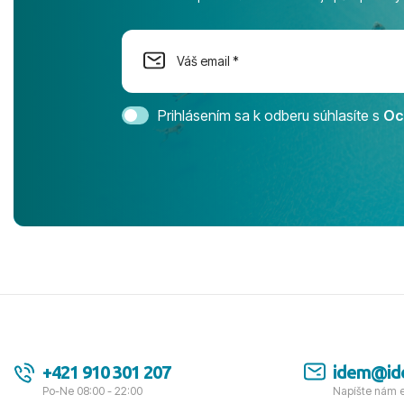
na moment n
dostatok pri
Cestovnú ka
Magic Life 
svedomím o
bezstarostn
Prihlásením sa k odberu súhlasíte s
Oc
úrovni. Vše
jednotku s h
tešíme, kam
Ďakujeme za
pozdravom 
spokojných k
+421 910 301 207
idem@id
Po-Ne 08:00 - 22:00
Napíšte nám 