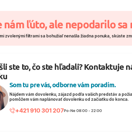
e nám ľúto, ale nepodarilo sa 
mi zvolenými filtrami sa bohužiaľ nenašla žiadna ponuka, skúste z
li ste to, čo ste hľadali? Kontaktuje 
ku
Som tu pre vás, odborne vám poradím.
Nájdem vám dovolenku, zájazd podľa vašich predstáv a poži
pomôžem vám naplánovať dovolenku od začiatku do konca.
+421 910 301 207
Po-Ne 08:00 - 22:00