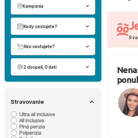
Kampánia
J
Kedy cestujete?
S va
Ako cestujete?
2 dospelí, 0 deti
Nenaš
ponu
Stravovanie
Ultra all inclusive
All inclusive
Plná penzia
Polpenzia