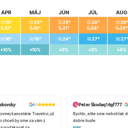
APR
MÁJ
JÚN
JÚL
AUG
15°
20°
25°
28°
28
12°
16°
21°
24°
24°
16°
19°
24°
27°
27
10%
10%
5%
3%
4%
oskovsky
Peter Škodaq16gf777
5
/5
tovnej kancelárie Travelco,už
Rychlo ,ešte sme neboli tak d
em chceli by sme sa vám z
dobre bude
viac
ca poďakovať za