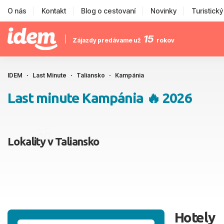
O nás
Kontakt
Blog o cestovaní
Novinky
Turistick
15
Zájazdy predávame už
rokov
IDEM
Last Minute
Taliansko
Kampánia
Last minute Kampánia 🔥 2026
Lokality v Taliansko
Hotely