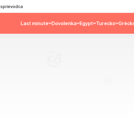
ý sprievodca
Last minute
Dovolenka
Egypt
Turecko
Gréck