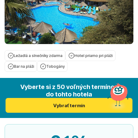
Ležadlá a slnečníky zdarma
Hotel priamo pri pláži
Bar na pláži
Tobogány
Vyberte si z 50 voľných termínov
do tohto hotela
Vybrať termín