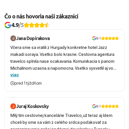
Čo o nás hovoria naši zákazníci
4.9
/5
Jana Dopirakova
5
/5
Včera sme sa vratili z Hurgady konkretne hotel Jazz
makadi soraya. Vsetko bolo krasne. Cestovna agentura
travelco splnila nase ocakavania. Komunikacia s panom
Michalinom uzasna a napomocna. Vsetko vysvetlil aj vo
viac
vecernych hodinach zaco sa ospravedlnujem. Hotel
krasny, cisty. Sluzby top. Strava, prostredie, more,
pred 1 týždňom
snorchlovanie. Dakujeme velmi pekne S pozdravom
Juraj Koskovsky
5
/5
Milý tím cestovnej kancelárie Travelco,už teraz aj Idem
chceli by sme sa vám z celého srdca poďakovať za