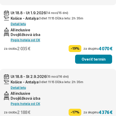
Ut 18.8 - Ut 1.9.2026
(14 nocí/15 dní)
Košice - Antalya
Odlet 11:15 Dĺžka letu: 2h 35m
Detail letu
All inclusive
Dvojlôžková izba
Popis hotela od CK
2 035 €
4 070 €
-19%
za osobu
za skupinu
Overiť termín
Ut 18.8 - St 2.9.2026
(15 nocí/16 dní)
Košice - Antalya
Odlet 11:15 Dĺžka letu: 2h 35m
Detail letu
All inclusive
Dvojlôžková izba
Popis hotela od CK
2 188 €
4 376 €
-17%
za osobu
za skupinu