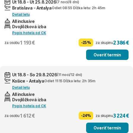
Ut 18.8 - Ut 25.8.2026
(7 nocí/8 dní)
Bratislava - Antalya
Odlet 08:55 Dĺžka letu: 2h 45m
Detail letu
All inclusive
Dvojlôžková izba
Popis hotela od CK
1 193 €
2 386 €
-25%
za osobu
za skupinu
Overiť termín
Ut 18.8 - So 29.8.2026
(11 nocí/12 dní)
Košice - Antalya
Odlet 11:15 Dĺžka letu: 2h 35m
Detail letu
All inclusive
Dvojlôžková izba
Popis hotela od CK
1 612 €
3 224 €
-24%
za osobu
za skupinu
Overiť termín