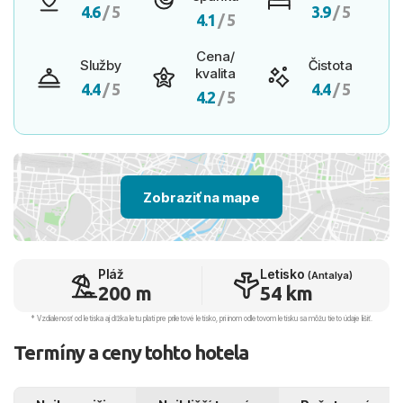
4.6
/ 5
3.9
/ 5
4.1
/ 5
Cena/
Služby
Čistota
kvalita
4.4
/ 5
4.4
/ 5
4.2
/ 5
Zobraziť na mape
Pláž
Letisko
(Antalya)
200 m
54 km
* Vzdialenosť od letiska aj dľžka letu platí pre príletové letisko, pri inom odletovom letisku sa môžu tieto údaje líšiť.
Termíny a ceny tohto hotela