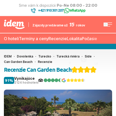
Sme vám k dispozícii
Po-Ne 08:00 - 22:00
+421 910 301 207
WhatsApp
|
15
Zájazdy predávame už
rokov
O hoteli
Termíny a ceny
Recenzie
Lokalita
Počasie
IDEM
Dovolenka
Turecko
Turecká riviéra
Side
Can Garden Beach
Recenzie
Recenzie Can Garden Beach
Vynikajúce
91%
2124 hodnotení