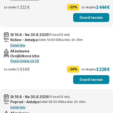
1 222 €
2 444 €
-23%
za osobu
za skupinu
Overiť termín
St 19.8 - Ne 30.8.2026
(11 nocí/12 dní)
Košice - Antalya
Odlet 14:00 Dĺžka letu: 2h 35m
Detail letu
All inclusive
Dvojlôžková izba
Popis hotela od CK
1 614 €
3 228 €
-24%
za osobu
za skupinu
Overiť termín
St 19.8 - Ne 30.8.2026
(11 nocí/12 dní)
Poprad - Antalya
Odlet 08:20 Dĺžka letu: 2h 40m
Detail letu