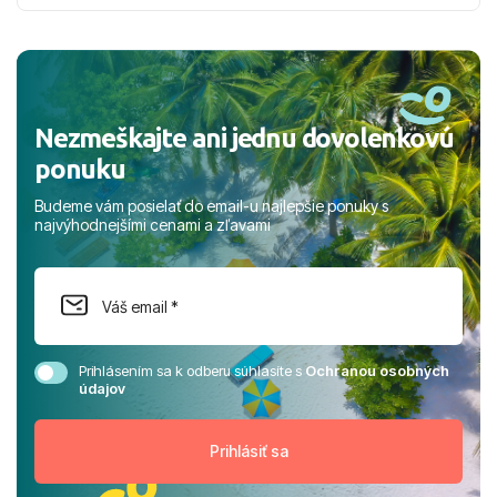
nabudúce! Ďakujeme za skvelé spomienky. ​S pozdravom
a prianím mnohých ďalších spokojných klientov, Juraj s
rodinou.
Nezmeškajte ani jednu dovolenkovú
ponuku
Budeme vám posielať do email-u najlepšie ponuky s
najvýhodnejšími cenami a zľavami
Prihlásením sa k odberu súhlasíte s
Ochranou osobných
údajov