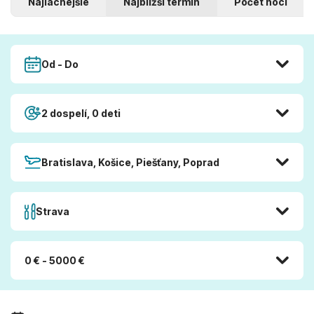
Najlacnejšie
Najbližší termín
Počet nocí
Od - Do
2 dospelí, 0 deti
Bratislava, Košice, Piešťany, Poprad
Strava
0 € - 5000 €