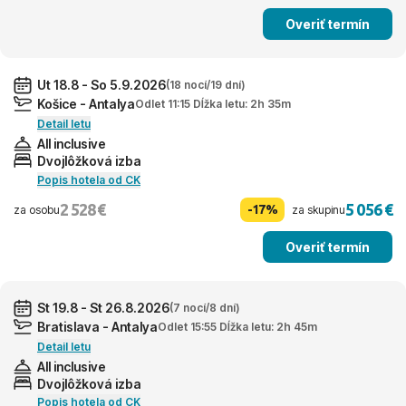
Overiť termín
Ut 18.8 - So 5.9.2026
(18 nocí/19 dní)
Košice - Antalya
Odlet 11:15 Dĺžka letu: 2h 35m
Detail letu
All inclusive
Dvojlôžková izba
Popis hotela od CK
2 528 €
5 056 €
-17%
za osobu
za skupinu
Overiť termín
St 19.8 - St 26.8.2026
(7 nocí/8 dní)
Bratislava - Antalya
Odlet 15:55 Dĺžka letu: 2h 45m
Detail letu
All inclusive
Dvojlôžková izba
Popis hotela od CK