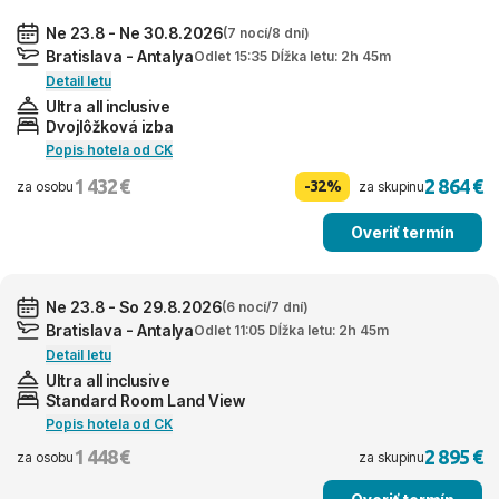
Ne 23.8 - Ne 30.8.2026
(7 nocí/8 dní)
Bratislava - Antalya
Odlet 15:35 Dĺžka letu: 2h 45m
Detail letu
Ultra all inclusive
Dvojlôžková izba
Popis hotela od CK
1 432 €
2 864 €
-32%
za osobu
za skupinu
Overiť termín
Ne 23.8 - So 29.8.2026
(6 nocí/7 dní)
Bratislava - Antalya
Odlet 11:05 Dĺžka letu: 2h 45m
Detail letu
Ultra all inclusive
Standard Room Land View
Popis hotela od CK
1 448 €
2 895 €
za osobu
za skupinu