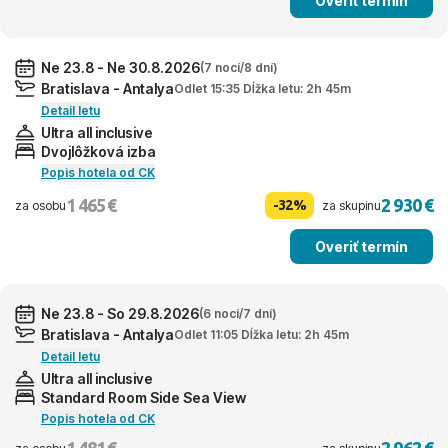
Overiť termín
Ne 23.8 - Ne 30.8.2026
(7 nocí/8 dní)
Bratislava - Antalya
Odlet 15:35 Dĺžka letu: 2h 45m
Detail letu
Ultra all inclusive
Dvojlôžková izba
Popis hotela od CK
1 465 €
2 930 €
-32%
za osobu
za skupinu
Overiť termín
Ne 23.8 - So 29.8.2026
(6 nocí/7 dní)
Bratislava - Antalya
Odlet 11:05 Dĺžka letu: 2h 45m
Detail letu
Ultra all inclusive
Standard Room Side Sea View
Popis hotela od CK
1 481 €
2 962 €