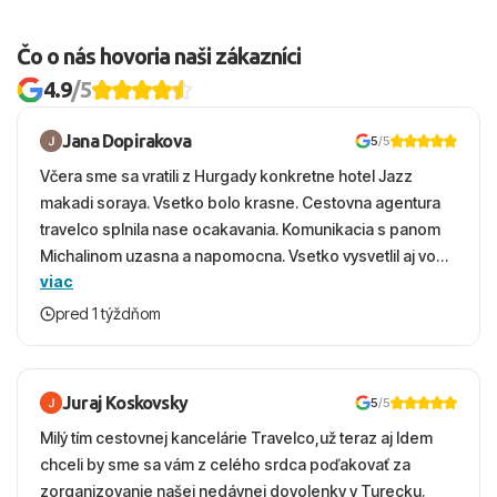
Čo o nás hovoria naši zákazníci
4.9
/5
Jana Dopirakova
5
/5
Včera sme sa vratili z Hurgady konkretne hotel Jazz
makadi soraya. Vsetko bolo krasne. Cestovna agentura
travelco splnila nase ocakavania. Komunikacia s panom
Michalinom uzasna a napomocna. Vsetko vysvetlil aj vo
viac
vecernych hodinach zaco sa ospravedlnujem. Hotel
krasny, cisty. Sluzby top. Strava, prostredie, more,
pred 1 týždňom
snorchlovanie. Dakujeme velmi pekne S pozdravom
Juraj Koskovsky
5
/5
Milý tím cestovnej kancelárie Travelco,už teraz aj Idem
chceli by sme sa vám z celého srdca poďakovať za
zorganizovanie našej nedávnej dovolenky v Turecku.