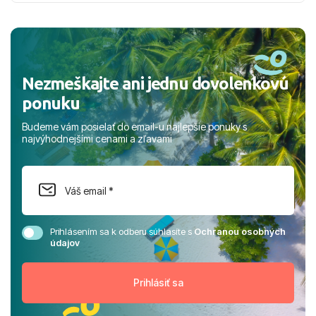
nabudúce! Ďakujeme za skvelé spomienky. ​S pozdravom
a prianím mnohých ďalších spokojných klientov, Juraj s
rodinou.
Nezmeškajte ani jednu dovolenkovú
ponuku
Budeme vám posielať do email-u najlepšie ponuky s
najvýhodnejšími cenami a zľavami
Prihlásením sa k odberu súhlasíte s
Ochranou osobných
údajov