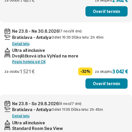
za osobu
za skupinu
Overiť termín
Ne 23.8 - Ne 30.8.2026
(7 nocí/8 dní)
Bratislava - Antalya
Odlet 15:35 Dĺžka letu: 2h 45m
Detail letu
Ultra all inclusive
Dvojlôžková izba Výhľad na more
Popis hotela od CK
1 521 €
3 042 €
-32%
za osobu
za skupinu
Overiť termín
Ne 23.8 - So 29.8.2026
(6 nocí/7 dní)
Bratislava - Antalya
Odlet 11:05 Dĺžka letu: 2h 45m
Detail letu
Ultra all inclusive
Standard Room Sea View