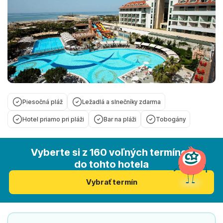
Piesočná pláž
Ležadlá a slnečníky zdarma
Hotel priamo pri pláži
Bar na pláži
Tobogány
Vyberte si z 160 voľných termínov
do tohto hotela
Vybrať termín