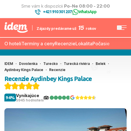
Sme vám k dispozícii
Po-Ne 08:00 - 22:00
+421 910 301 207
WhatsApp
|
15
Zájazdy predávame už
rokov
O hoteli
Termíny a ceny
Recenzie
Lokalita
Počasie
IDEM
Dovolenka
Turecko
Turecká riviéra
Belek
Aydinbey Kings Palace
Recenzie
Recenzie Aydinbey Kings Palace
Vynikajúce
94%
5945 hodnotení