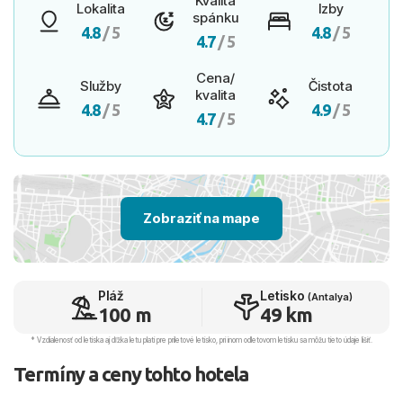
Kvalita
Lokalita
Izby
spánku
4.8
/ 5
4.8
/ 5
4.7
/ 5
Cena/
Služby
Čistota
kvalita
4.8
/ 5
4.9
/ 5
4.7
/ 5
Zobraziť na mape
Pláž
Letisko
(Antalya)
100 m
49 km
* Vzdialenosť od letiska aj dľžka letu platí pre príletové letisko, pri inom odletovom letisku sa môžu tieto údaje líšiť.
Termíny a ceny tohto hotela