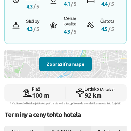
4.1
/ 5
4.4
/ 5
4.3
/ 5
Cena/
Služby
Čistota
kvalita
4.3
/ 5
4.5
/ 5
4.3
/ 5
Zobraziť na mape
Pláž
Letisko
(Antalya)
100 m
92 km
* Vzdialenosť od letiska aj dľžka letu platí pre príletové letisko, pri inom odletovom letisku sa môžu tieto údaje líšiť.
Termíny a ceny tohto hotela