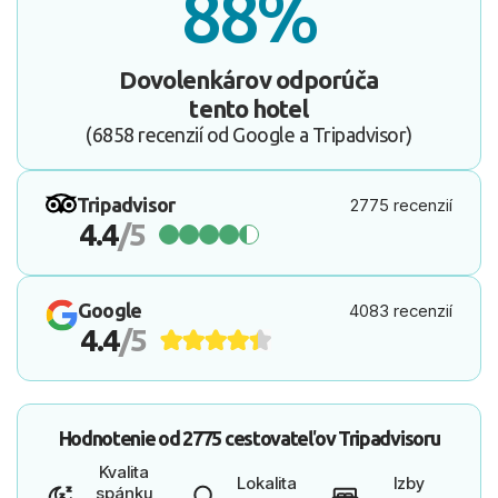
88%
Dovolenkárov odporúča
tento hotel
(6858 recenzií od Google a Tripadvisor)
Tripadvisor
2775 recenzií
4.4
/5
Google
4083 recenzií
4.4
/5
Hodnotenie od
2775 cestovateľov
Tripadvisoru
Kvalita
Lokalita
Izby
spánku