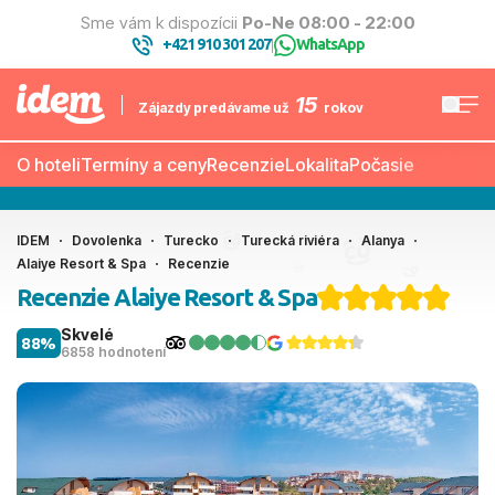
Sme vám k dispozícii
Po-Ne 08:00 - 22:00
+421 910 301 207
WhatsApp
|
15
Zájazdy predávame už
rokov
O hoteli
Termíny a ceny
Recenzie
Lokalita
Počasie
IDEM
Dovolenka
Turecko
Turecká riviéra
Alanya
Alaiye Resort & Spa
Recenzie
Recenzie Alaiye Resort & Spa
Skvelé
88%
6858 hodnotení