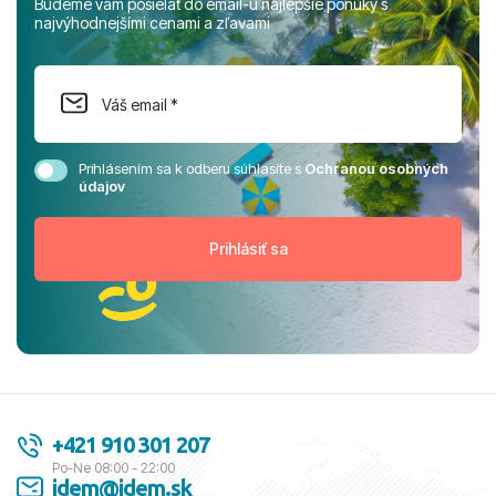
Budeme vám posielať do email-u najlepšie ponuky s
najvýhodnejšími cenami a zľavami
Prihlásením sa k odberu súhlasíte s
Ochranou osobných
údajov
+421 910 301 207
Po-Ne 08:00 - 22:00
idem@idem.sk