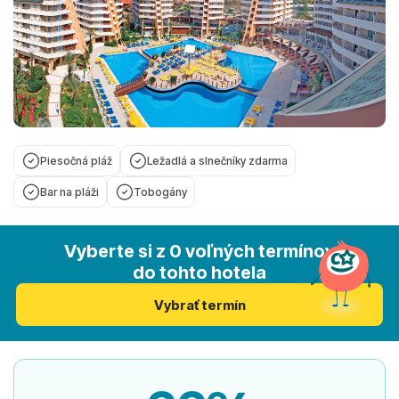
Piesočná pláž
Ležadlá a slnečníky zdarma
Bar na pláži
Tobogány
Vyberte si z 0 voľných termínov
do tohto hotela
Vybrať termín