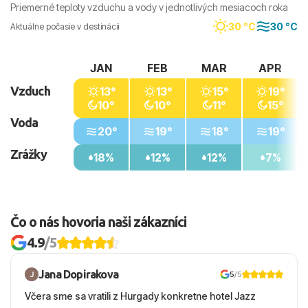
Priemerné teploty vzduchu a vody v jednotlivých mesiacoch roka
30 °C
30 °C
Aktuálne počasie v destinácii
JAN
FEB
MAR
APR
Vzduch
13°
13°
15°
19°
10°
10°
11°
15°
Voda
20°
19°
18°
19°
Zrážky
18%
12%
12%
7%
Čo o nás hovoria naši zákazníci
4.9
/5
Jana Dopirakova
5
/5
Včera sme sa vratili z Hurgady konkretne hotel Jazz