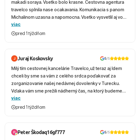
makadi soraya. Vsetko bolo krasne. Cestovna agentura
travelco splnila nase ocakavania. Komunikacia s panom
Michalinom uzasna a napomocna. Vsetko vysvetlil aj vo
viac
vecernych hodinach zaco sa ospravedlnujem. Hotel
krasny, cisty. Sluzby top. Strava, prostredie, more,
pred 1 týždňom
snorchlovanie. Dakujeme velmi pekne S pozdravom
Juraj Koskovsky
5
/5
Milý tím cestovnej kancelárie Travelco,už teraz aj Idem
chceli by sme sa vám z celého srdca poďakovať za
zorganizovanie našej nedávnej dovolenky v Turecku.
Vďaka vám sme prežili nádherný čas, na ktorý budeme
viac
ešte dlho s úsmevom spomínať. ​Všetko prebehlo
absolútne hladko – od prvotného výberu zájazdu, cez
pred 1 týždňom
ochotnú komunikáciu, až po samotný transfer a pobyt. ​
Ubytovaní sme boli v hoteli TUI Magic Life Jacaranda a
bola to trefa do čierneho! ​Čo nás dostalo najviac: ​Skvelé
Peter Škodaq16gf777
5
/5
služby a personál: Vždy usmievaví, ochotní a starostliví