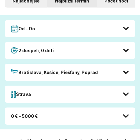
Najlacnejšie
Najbližší termín
Počet nocí
Od - Do
2 dospelí, 0 deti
Bratislava, Košice, Piešťany, Poprad
Strava
0 € - 5000 €