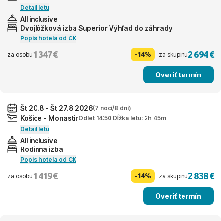
Detail letu
All inclusive
Dvojlôžková izba Superior Výhľad do záhrady
Popis hotela od CK
1 347 €
2 694 €
-14%
za osobu
za skupinu
Overiť termín
Št 20.8 - Št 27.8.2026
(7 nocí/8 dní)
Košice - Monastir
Odlet 14:50 Dĺžka letu: 2h 45m
Detail letu
All inclusive
Rodinná izba
Popis hotela od CK
1 419 €
2 838 €
-14%
za osobu
za skupinu
Overiť termín