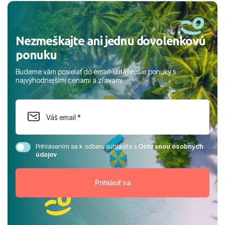
rodinou.
Nezmeškajte ani jednu dovolenkovú
ponuku
Budeme vám posielať do email-u najlepšie ponuky s
najvýhodnejšími cenami a zľavami
Prihlásením sa k odberu súhlasíte s
Ochranou osobných
údajov