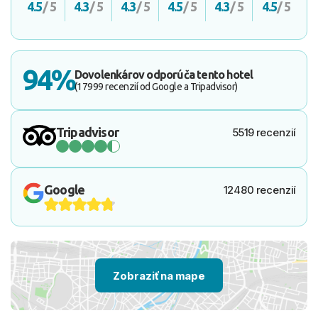
4.5
/ 5
4.3
/ 5
4.3
/ 5
4.5
/ 5
4.3
/ 5
4.5
/ 5
94%
Dovolenkárov odporúča tento hotel
(17999 recenzií od Google a Tripadvisor)
Tripadvisor
5519 recenzií
Google
12480 recenzií
Zobraziť na mape