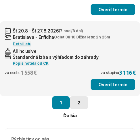
Overiť termín
Št 20.8 - Št 27.8.2026
(7 nocí/8 dní)
Bratislava - Enfidha
Odlet 08:10 Dĺžka letu: 2h 25m
Detail letu
All inclusive
Štandardná izba s výhľadom do záhrady
Popis hotela od CK
1 558 €
3 116 €
za osobu
za skupinu
Overiť termín
1
2
Ďalšia
Rýchle tipy od nás