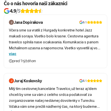
Čo o nás hovoria naši zákazníci
4.9
/5
Jana Dopirakova
5
/5
Včera sme sa vratili z Hurgady konkretne hotel Jazz
makadi soraya. Vsetko bolo krasne. Cestovna agentura
travelco splnila nase ocakavania. Komunikacia s panom
Michalinom uzasna a napomocna. Vsetko vysvetlil aj vo
viac
vecernych hodinach zaco sa ospravedlnujem. Hotel
krasny, cisty. Sluzby top. Strava, prostredie, more,
pred 1 týždňom
snorchlovanie. Dakujeme velmi pekne S pozdravom
Juraj Koskovsky
5
/5
Milý tím cestovnej kancelárie Travelco,už teraz aj Idem
chceli by sme sa vám z celého srdca poďakovať za
zorganizovanie našej nedávnej dovolenky v Turecku.
Vďaka vám sme prežili nádherný čas, na ktorý budeme