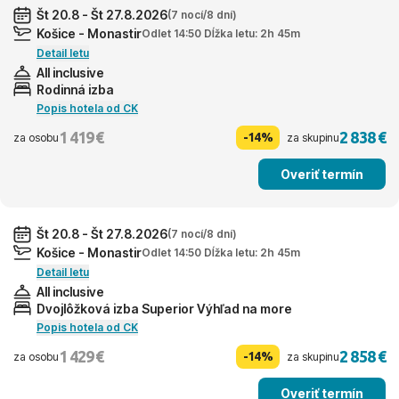
Št 20.8 - Št 27.8.2026
(7 nocí/8 dní)
Košice - Monastir
Odlet 14:50 Dĺžka letu: 2h 45m
Detail letu
All inclusive
Rodinná izba
Popis hotela od CK
1 419 €
2 838 €
-14%
za osobu
za skupinu
Overiť termín
Št 20.8 - Št 27.8.2026
(7 nocí/8 dní)
Košice - Monastir
Odlet 14:50 Dĺžka letu: 2h 45m
Detail letu
All inclusive
Dvojlôžková izba Superior Výhľad na more
Popis hotela od CK
1 429 €
2 858 €
-14%
za osobu
za skupinu
Overiť termín