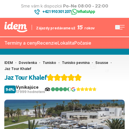
Sme vám k dispozícii
Po-Ne 08:00 - 22:00
+421 910 301 207
WhatsApp
|
15
Zájazdy predávame už
rokov
Termíny a ceny
Recenzie
Lokalita
Počasie
IDEM
Dovolenka
Tunisko
Tunisko pevnina
Sousse
Jaz Tour Khalef
Jaz Tour Khalef
Vynikajúce
94%
17999 hodnotení