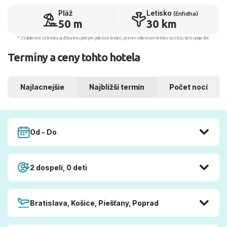
Pláž
Letisko
(Enfidha)
50 m
30 km
* Vzdialenosť od letiska aj dľžka letu platí pre príletové letisko, pri inom odletovom letisku sa môžu tieto údaje líšiť.
Termíny a ceny tohto hotela
Najlacnejšie
Najbližší termín
Počet nocí
Od - Do
2 dospelí, 0 deti
Bratislava, Košice, Piešťany, Poprad