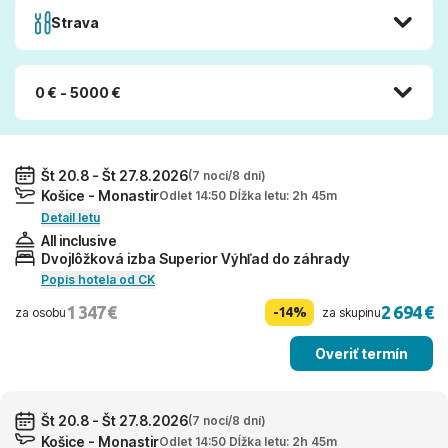
Strava
0 € - 5000 €
Št 20.8 - Št 27.8.2026
(7 nocí/8 dní)
Košice - Monastir
Odlet 14:50 Dĺžka letu: 2h 45m
Detail letu
All inclusive
Dvojlôžková izba Superior Výhľad do záhrady
Popis hotela od CK
1 347 €
2 694 €
-14%
za osobu
za skupinu
Overiť termín
Št 20.8 - Št 27.8.2026
(7 nocí/8 dní)
Košice - Monastir
Odlet 14:50 Dĺžka letu: 2h 45m