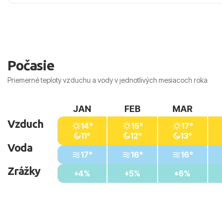
Počasie v Monastir je v lete horúce a suché. V júli a augus
presahujú 30 °C, more je veľmi teplé a zrážky sú zriedkavé.
plánovať ráno alebo podvečer.
Počasie
Priemerné teploty vzduchu a vody v jednotlivých mesiacoch roka
JAN
FEB
MAR
Vzduch
14°
15°
17°
11°
12°
13°
Voda
17°
16°
16°
Zrážky
4%
5%
6%