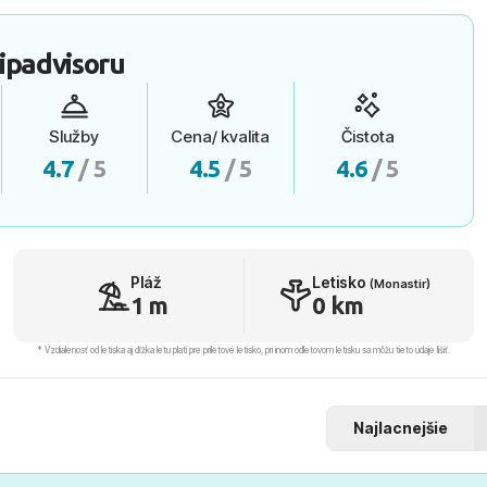
ipadvisoru
Služby
Cena/ kvalita
Čistota
4.7
/ 5
4.5
/ 5
4.6
/ 5
Pláž
Letisko
(Monastir)
1 m
0 km
* Vzdialenosť od letiska aj dľžka letu platí pre príletové letisko, pri inom odletovom letisku sa môžu tieto údaje líšiť.
Najlacnejšie