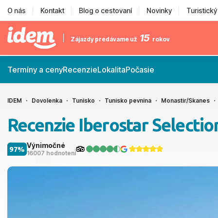
O nás
Kontakt
Blog o cestovaní
Novinky
Turistick
15
Zájazdy predávame už
rokov
Termíny a ceny
Recenzie
Lokalita
Počasie
IDEM
Dovolenka
Tunisko
Tunisko pevnina
Monastir/Skanes
Recenzie Iberostar Selectio
Výnimočné
97%
16007 hodnotení