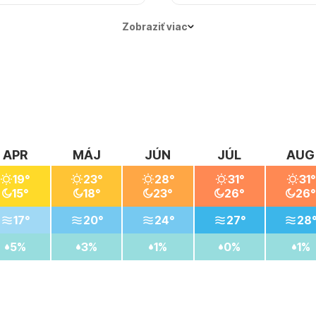
te teploty často
Najlepší čas na dovolenku
 Na výlety je lepšie
najvhodnejšie mesiace jún
Zobraziť viac
Máj a október sú vhodné pr
APR
MÁJ
JÚN
JÚL
AUG
19°
23°
28°
31°
31°
15°
18°
23°
26°
26°
17°
20°
24°
27°
28
5%
3%
1%
0%
1%