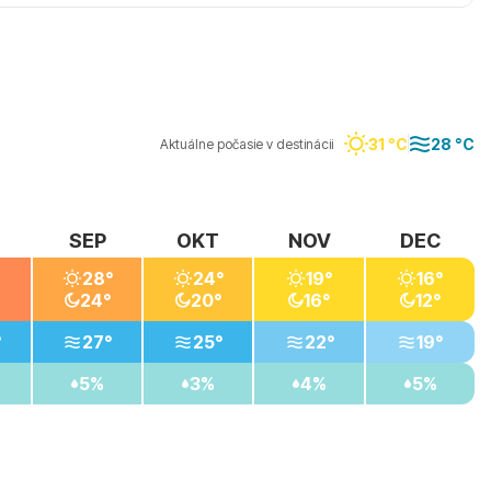
 v Monastir je od mája do októbra. Na kúpanie sú
 až september, keď je more teplé a počasie stabilné.
e tých, ktorí preferujú menej horúčav.
31 °C
28 °C
Aktuálne počasie v destinácii
SEP
OKT
NOV
DEC
28°
24°
19°
16°
24°
20°
16°
12°
°
27°
25°
22°
19°
5%
3%
4%
5%