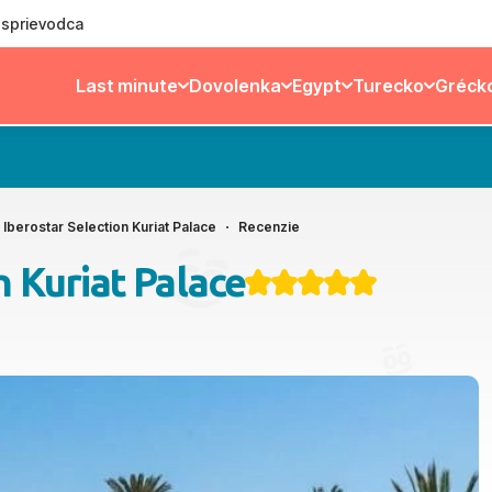
ý sprievodca
Last minute
Dovolenka
Egypt
Turecko
Gréck
Iberostar Selection Kuriat Palace
Recenzie
n Kuriat Palace