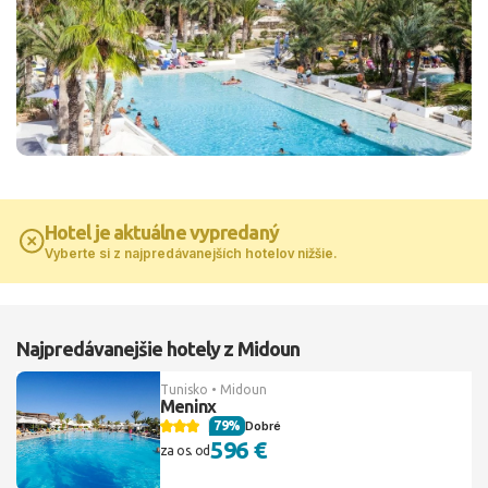
Hotel je aktuálne vypredaný
Vyberte si z najpredávanejších hotelov nižšie.
Najpredávanejšie hotely z Midoun
Tunisko • Midoun
Meninx
79%
Dobré
596 €
za os. od