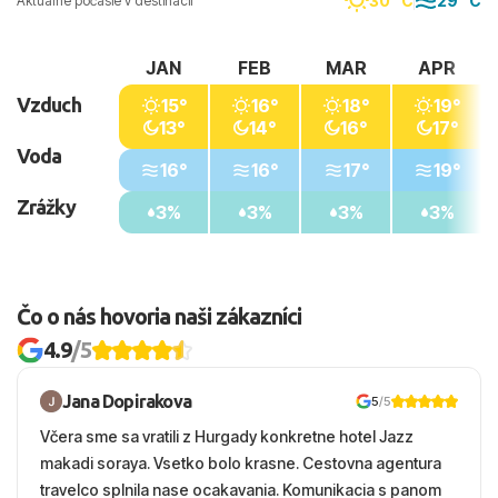
30 °C
29 °C
Aktuálne počasie v destinácii
JAN
FEB
MAR
APR
Vzduch
15°
16°
18°
19°
13°
14°
16°
17°
Voda
16°
16°
17°
19°
Zrážky
3%
3%
3%
3%
Čo o nás hovoria naši zákazníci
4.9
/5
Jana Dopirakova
5
/5
Včera sme sa vratili z Hurgady konkretne hotel Jazz
makadi soraya. Vsetko bolo krasne. Cestovna agentura
travelco splnila nase ocakavania. Komunikacia s panom