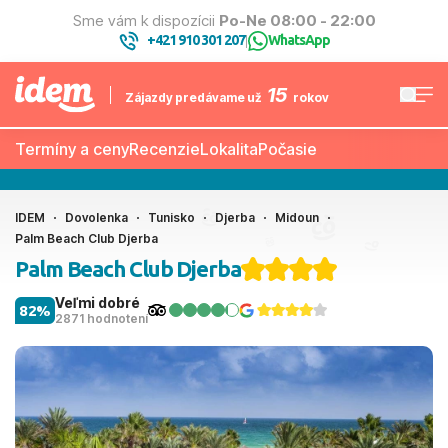
Sme vám k dispozícii
Po-Ne 08:00 - 22:00
+421 910 301 207
WhatsApp
|
15
Zájazdy predávame už
rokov
Termíny a ceny
Recenzie
Lokalita
Počasie
IDEM
Dovolenka
Tunisko
Djerba
Midoun
Palm Beach Club Djerba
Palm Beach Club Djerba
Veľmi dobré
82%
2871 hodnotení