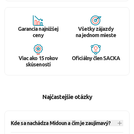
Garancia najnižšej
Všetky zájazdy
ceny
na jednom mieste
Viac ako 15 rokov
Oficiálny člen SACKA
skúseností
Najčastejšie otázky
Kde sa nachádza Midoun a čím je zaujímavý?
Midoun sa nachádza v Tunisku na ostrove