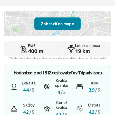
Zobraziť na mape
Pláž
Letisko
(Djerba)
400 m
19 km
* Vzdialenosť od letiska aj dľžka letu platí pre príletové letisko, pri inom odletovom letisku sa môžu tieto údaje líšiť.
Hodnotenie od
1812 cestovateľov
Tripadvisoru
Kvalita
Lokalita
Izby
spánku
4.4
/ 5
3.9
/ 5
4
/ 5
Cena/
Služby
Čistota
kvalita
4.2
/ 5
4.2
/ 5
4.1
/ 5