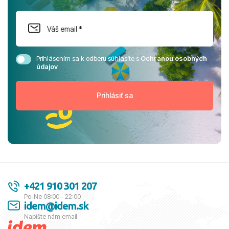
Prihlásením sa k odberu súhlasíte s
Ochranou osobných
údajov
+421 910 301 207
Po-Ne 08:00 - 22:00
idem@idem.sk
Napíšte nám email