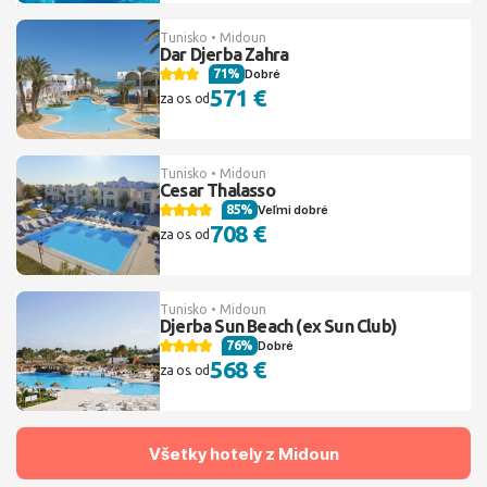
Tunisko • Midoun
Dar Djerba Zahra
71%
Dobré
571 €
za os. od
Tunisko • Midoun
Cesar Thalasso
85%
Veľmi dobré
708 €
za os. od
Tunisko • Midoun
Djerba Sun Beach (ex Sun Club)
76%
Dobré
568 €
za os. od
Všetky hotely z Midoun