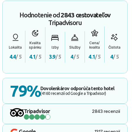
Hodnotenie od
2843 cestovateľov
Tripadvisoru
Kvalita
Cena/
Lokalita
spánku
Izby
Služby
kvalita
Čistota
4.4
/ 5
4.1
/ 5
3.9
/ 5
4
/ 5
4.1
/ 5
4
/ 5
79%
Dovolenkárov odporúča tento hotel
(4160 recenzií od Google a Tripadvisor)
Tripadvisor
2843 recenzií
Google
1317 recenzií