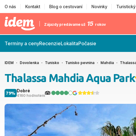
O nás
Kontakt
Blog o cestovaní
Novinky
Turistick
15
Zájazdy predávame už
rokov
Termíny a ceny
Recenzie
Lokalita
Počasie
IDEM
Dovolenka
Tunisko
Tunisko pevnina
Mahdia
Thalass
Thalassa Mahdia Aqua Park
Dobré
79%
4160 hodnotení