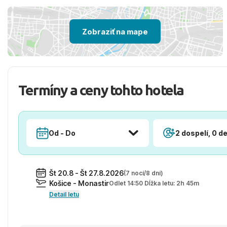
Zobraziť na mape
Termíny a ceny tohto hotela
Od - Do
2 dospelí, 0 de
Št 20.8 - Št 27.8.2026
(7 nocí/8 dní)
Košice - Monastir
Odlet 14:50 Dĺžka letu: 2h 45m
Detail letu