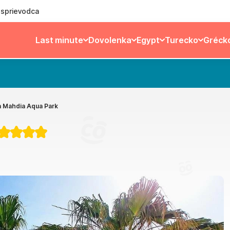
ý sprievodca
Last minute
Dovolenka
Egypt
Turecko
Gréck
a Mahdia Aqua Park