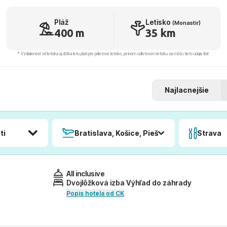
Pláž
Letisko
(Monastir)
400 m
35 km
* Vzdialenosť od letiska aj dľžka letu platí pre príletové letisko, pri inom odletovom letisku sa môžu tieto údaje líšiť.
Najlacnejšie
ti
Bratislava, Košice, Piešťany, Poprad
Strava
All inclusive
Dvojlôžková izba Výhľad do záhrady
Popis hotela od CK