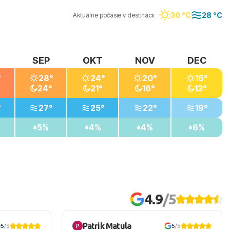
30 °C
28 °C
Aktuálne počasie v destinácii
SEP
OKT
NOV
DEC
°
28°
24°
20°
16°
24°
21°
16°
13°
°
27°
25°
22°
19°
5%
4%
4%
6%
4.9
/5
Patrik Matula
5
/5
5
/5