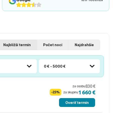
Najbližší termín
Počet nocí
Najdrahšie
0 € - 5000 €
830 €
za osobu
1 660 €
-25%
za skupinu
Overiť termín