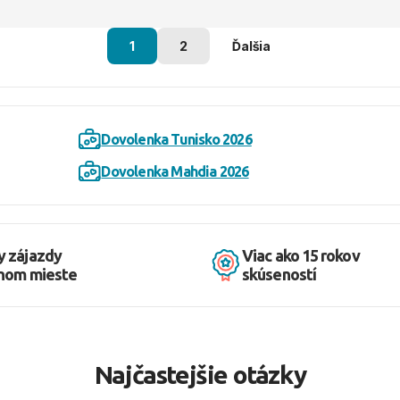
1
2
Ďalšia
Dovolenka Tunisko 2026
Dovolenka Mahdia 2026
y zájazdy
Viac ako 15 rokov
dnom mieste
skúseností
Najčastejšie otázky