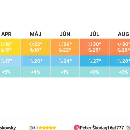
APR
MÁJ
JÚN
JÚL
AUG
18°
22°
26°
30°
30
15°
18°
22°
25°
26°
17°
20°
24°
27°
28
5%
4%
1%
0%
0%
oskovsky
Peter Škodaq16gf777
5
/5