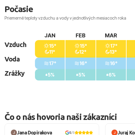
Počasie
Priemerné teploty vzduchu a vody v jednotlivých mesiacoch roka
JAN
FEB
MAR
Vzduch
15°
15°
17°
11°
12°
13°
Voda
17°
16°
16°
Zrážky
5%
5%
6%
Čo o nás hovoria naši zákazníci
Jana Dopirakova
Juraj K
5
/5