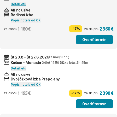
Detail letu
All inclusive
Rodinná izba
Popis hotela od CK
1 180 €
2 360 €
-17%
za osobu
za skupinu
Overiť termín
Št 20.8 - Št 27.8.2026
(7 nocí/8 dní)
Košice - Monastir
Odlet 14:50 Dĺžka letu: 2h 45m
Detail letu
All inclusive
Dvojlôžková izba Prepojený
Popis hotela od CK
1 195 €
2 390 €
-17%
za osobu
za skupinu
Overiť termín