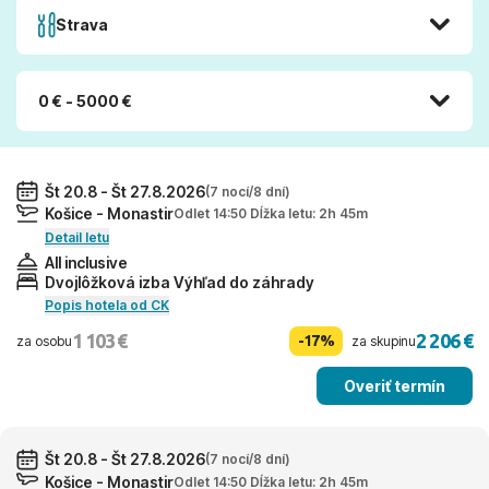
Strava
0 € - 5000 €
Št 20.8 - Št 27.8.2026
(7 nocí/8 dní)
Košice - Monastir
Odlet 14:50 Dĺžka letu: 2h 45m
Detail letu
All inclusive
Dvojlôžková izba Výhľad do záhrady
Popis hotela od CK
1 103 €
2 206 €
-17%
za osobu
za skupinu
Overiť termín
Št 20.8 - Št 27.8.2026
(7 nocí/8 dní)
Košice - Monastir
Odlet 14:50 Dĺžka letu: 2h 45m