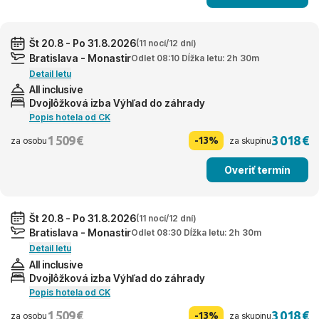
Št 20.8 - Po 31.8.2026
(11 nocí/12 dní)
Bratislava - Monastir
Odlet 08:10 Dĺžka letu: 2h 30m
Detail letu
All inclusive
Dvojlôžková izba Výhľad do záhrady
Popis hotela od CK
1 509 €
3 018 €
-13%
za osobu
za skupinu
Overiť termín
Št 20.8 - Po 31.8.2026
(11 nocí/12 dní)
Bratislava - Monastir
Odlet 08:30 Dĺžka letu: 2h 30m
Detail letu
All inclusive
Dvojlôžková izba Výhľad do záhrady
Popis hotela od CK
1 509 €
3 018 €
-13%
za osobu
za skupinu