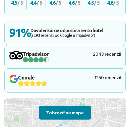
4.5
/ 5
4.4
/ 5
4.6
/ 5
4.6
/ 5
4.5
/ 5
4.6
/ 5
91%
Dovolenkárov odporúča tento hotel
(3293 recenzií od Google a Tripadvisor)
Tripadvisor
2043 recenzií
Google
1250 recenzií
Zobraziť na mape