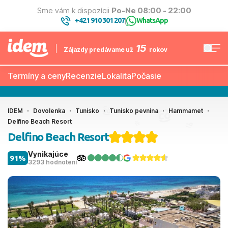
Sme vám k dispozícii
Po-Ne 08:00 - 22:00
+421 910 301 207
WhatsApp
|
15
Zájazdy predávame už
rokov
Termíny a ceny
Recenzie
Lokalita
Počasie
IDEM
Dovolenka
Tunisko
Tunisko pevnina
Hammamet
Delfino Beach Resort
Delfino Beach Resort
Vynikajúce
91%
3293 hodnotení