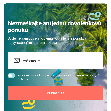
a prianím mnohých ďalších spokojných klientov, Juraj s
rodinou.
Nezmeškajte ani jednu dovolenkovú
ponuku
Budeme vám posielať do email-u najlepšie ponuky s
najvýhodnejšími cenami a zľavami
Prihlásením sa k odberu súhlasíte s
Ochranou osobných
údajov