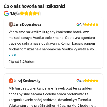
Čo o nás hovoria naši zákazníci
4.9
/5
Jana Dopirakova
5
/5
Včera sme sa vratili z Hurgady konkretne hotel Jazz
makadi soraya. Vsetko bolo krasne. Cestovna agentura
travelco splnila nase ocakavania. Komunikacia s panom
Michalinom uzasna a napomocna. Vsetko vysvetlil aj vo
viac
vecernych hodinach zaco sa ospravedlnujem. Hotel
krasny, cisty. Sluzby top. Strava, prostredie, more,
pred 1 týždňom
snorchlovanie. Dakujeme velmi pekne S pozdravom
Juraj Koskovsky
5
/5
Milý tím cestovnej kancelárie Travelco,už teraz aj Idem
chceli by sme sa vám z celého srdca poďakovať za
zorganizovanie našej nedávnej dovolenky v Turecku.
Vďaka vám sme prežili nádherný čas, na ktorý budeme