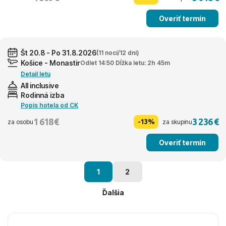
Overiť termín
Št 20.8 - Po 31.8.2026
(11 nocí/12 dní)
Košice - Monastir
Odlet 14:50 Dĺžka letu: 2h 45m
Detail letu
All inclusive
Rodinná izba
Popis hotela od CK
1 618 €
3 236 €
-13%
za osobu
za skupinu
Overiť termín
1
2
Ďalšia