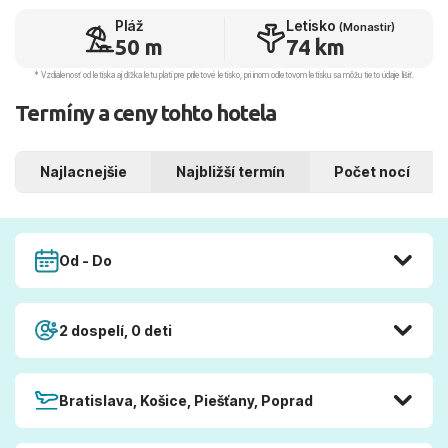
Pláž
Letisko
(Monastir)
50 m
74 km
* Vzdialenosť od letiska aj dľžka letu platí pre príletové letisko, pri inom odletovom letisku sa môžu tieto údaje líšiť.
Termíny a ceny tohto hotela
Najlacnejšie
Najbližší termín
Počet nocí
Od - Do
2 dospelí, 0 deti
Bratislava, Košice, Piešťany, Poprad