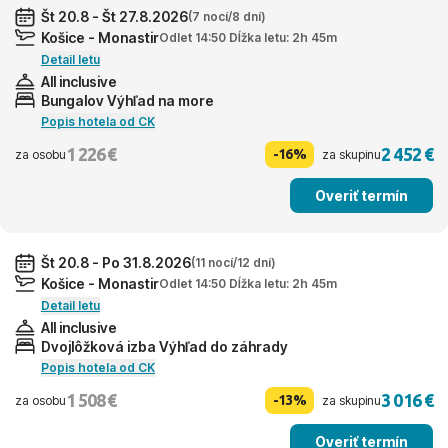
Št 20.8 - Št 27.8.2026
(7 nocí/8 dní)
Košice - Monastir
Odlet 14:50 Dĺžka letu: 2h 45m
Detail letu
All inclusive
Bungalov Výhľad na more
Popis hotela od CK
1 226 €
2 452 €
-16%
za osobu
za skupinu
Overiť termín
Št 20.8 - Po 31.8.2026
(11 nocí/12 dní)
Košice - Monastir
Odlet 14:50 Dĺžka letu: 2h 45m
Detail letu
All inclusive
Dvojlôžková izba Výhľad do záhrady
Popis hotela od CK
1 508 €
3 016 €
-13%
za osobu
za skupinu
Overiť termín