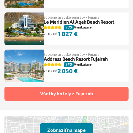
Spojené arabské emiráty • Fujairah
Le Meridien Al Aqah Beach Resort
90%
Vynikajúce
1 827 €
za os. od
Spojené arabské emiráty • Fujairah
Address Beach Resort Fujairah
94%
Vynikajúce
2 050 €
za os. od
Všetky hotely z Fujairah
Zobraziť na mape