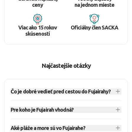
ceny
na jednom mieste
Viac ako 15 rokov
Oficiálny člen SACKA
skúseností
Najčastejšie otázky
Čo je dobré vedieť pred cestou do Fujairahy?
Fujairah je pokojnejšia destinácia v Spojených
Pre koho je Fujairah vhodná?
Arabských Emirátoch, vhodná najmä na plážový
oddych, prírodu a pomalšie tempo dovolenky.
Fujairah sa hodí pre páry a rodiny, ktoré hľadajú
Leží na východnom pobreží pri Ománskom
Aké pláže a more sú vo Fujairahe?
pokojnejšiu dovolenku pri mori s rezortným