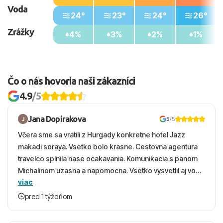
Voda
24°
23°
24°
26°
Zrážky
4%
3%
2%
1%
Čo o nás hovoria naši zákazníci
4.9
/5
Jana Dopirakova
5
/5
Včera sme sa vratili z Hurgady konkretne hotel Jazz
makadi soraya. Vsetko bolo krasne. Cestovna agentura
travelco splnila nase ocakavania. Komunikacia s panom
Michalinom uzasna a napomocna. Vsetko vysvetlil aj vo
viac
vecernych hodinach zaco sa ospravedlnujem. Hotel
krasny, cisty. Sluzby top. Strava, prostredie, more,
pred 1 týždňom
snorchlovanie. Dakujeme velmi pekne S pozdravom