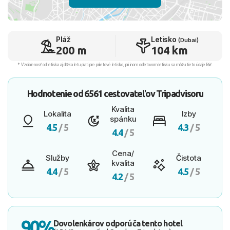
Pláž
Letisko
(Dubai)
200 m
104 km
* Vzdialenosť od letiska aj dľžka letu platí pre príletové letisko, pri inom odletovom letisku sa môžu tieto údaje líšiť.
Hodnotenie od
6561 cestovateľov
Tripadvisoru
Kvalita
Lokalita
Izby
spánku
4.5
/ 5
4.3
/ 5
4.4
/ 5
Cena/
Služby
Čistota
kvalita
4.4
/ 5
4.5
/ 5
4.2
/ 5
90%
Dovolenkárov odporúča tento hotel