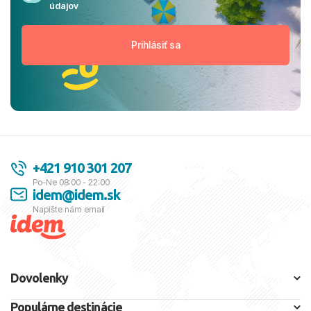
údajov
+421 910 301 207
Po-Ne 08:00 - 22:00
idem@idem.sk
Napíšte nám email
Dovolenky
Populárne destinácie