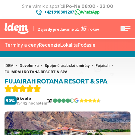
Sme vám k dispozícii
Po-Ne 08:00 - 22:00
+421 910 301 207
WhatsApp
|
15
Zájazdy predávame už
rokov
Termíny a ceny
Recenzie
Lokalita
Počasie
IDEM
Dovolenka
Spojené arabské emiráty
Fujairah
FUJAIRAH ROTANA RESORT & SPA
FUJAIRAH ROTANA RESORT & SPA
Skvelé
90%
15442 hodnotení