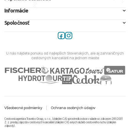
Informácie
Spoločnosť
U nás nájdete ponuku od najlepších Slovenských, ale aj zahraničných
cestovných kancelárií na jednom mieste
Všeobecné podmienky
|
Ochrana osobných údajov
Cestovná agentúra Travelco Group, s. r. o., (ďalej len CA) sprostredkováva v súlade so zákonom 281/2001
Z. z. predaj zájazdov cestovných kancelárii (ďalej len CK) a iných služieb cestovného ruchu (ďalej len
zájazdy).