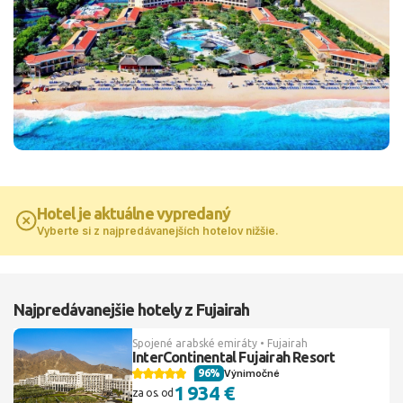
Hotel je aktuálne vypredaný
Vyberte si z najpredávanejších hotelov nižšie.
Najpredávanejšie hotely z Fujairah
Spojené arabské emiráty • Fujairah
InterContinental Fujairah Resort
96%
Výnimočné
1 934 €
za os. od