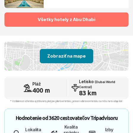
Všetky hotely z Abu Dhabi
Zobraziť na mape
Letisko
(Dubai World
Pláž
Central)
400 m
83 km
* Vzdialenosť od letiska aj dľžka letu platí pre príletové letisko, pri inom odletovom letisku sa môžu tieto údaje líšiť.
Hodnotenie od
3620 cestovateľov
Tripadvisoru
Kvalita
Lokalita
Izby
spánku