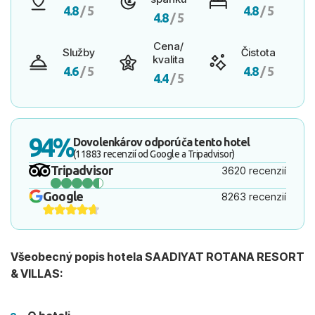
4.8
/ 5
4.8
/ 5
4.8
/ 5
Cena/
Služby
Čistota
kvalita
4.6
/ 5
4.8
/ 5
4.4
/ 5
94%
Dovolenkárov odporúča tento hotel
(11883 recenzií od Google a Tripadvisor)
Tripadvisor
3620 recenzií
Google
8263 recenzií
Všeobecný popis hotela SAADIYAT ROTANA RESORT
& VILLAS: