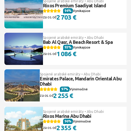
Spojené arabské emiráty • Abu Dhabi
Rixos Premium Saadiyat Island
94%
Vynikajúce
2 703 €
za os. od
Spojené arabské emiráty • Abu Dhabi
Bab Al Qasr, A Beach Resort & Spa
93%
Vynikajúce
1 086 €
za os. od
Spojené arabské emiráty • Abu Dhabi
Emirates Palace, Mandarin Oriental Abu
Dhabi
97%
Výnimočné
2 255 €
za os. od
Spojené arabské emiráty • Abu Dhabi
Rixos Marina Abu Dhabi
96%
Výnimočné
2 355 €
za os. od