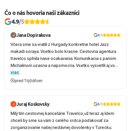
Čo o nás hovoria naši zákazníci
4.9
/5
Jana Dopirakova
5
/5
Včera sme sa vratili z Hurgady konkretne hotel Jazz
makadi soraya. Vsetko bolo krasne. Cestovna agentura
travelco splnila nase ocakavania. Komunikacia s panom
Michalinom uzasna a napomocna. Vsetko vysvetlil aj vo
viac
vecernych hodinach zaco sa ospravedlnujem. Hotel
krasny, cisty. Sluzby top. Strava, prostredie, more,
pred 1 týždňom
snorchlovanie. Dakujeme velmi pekne S pozdravom
Juraj Koskovsky
5
/5
Milý tím cestovnej kancelárie Travelco,už teraz aj Idem
chceli by sme sa vám z celého srdca poďakovať za
zorganizovanie našej nedávnej dovolenky v Turecku.