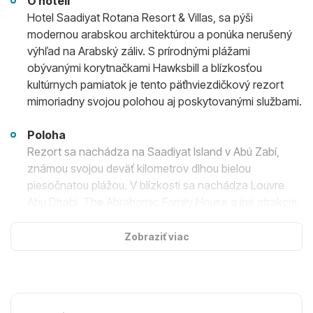
O hoteli
Hotel Saadiyat Rotana Resort & Villas, sa pýši
modernou arabskou architektúrou a ponúka nerušený
výhľad na Arabský záliv. S prírodnými plážami
obývanými korytnačkami Hawksbill a blízkosťou
kultúrnych pamiatok je tento päťhviezdičkový rezort
mimoriadny svojou polohou aj poskytovanými službami.
Poloha
Rezort sa nachádza na Saadiyat Island v Abú Zabí,
známou svojou deväť kilometrov dlhou bielou
piesočnatou plážou. V blízkosti sa nachádza Louvre
Abu Dhabi, The Abrahamic Family House a iné atrakcie.
Ubytovanie
Zobraziť viac
327 izieb a suít a 13 plážových viliek zariadených v
štýle, ktorý odráža prémiovú plážovú atmosféru
rezortu. Hostia môžu využívať exkluzívne Club Rotana
executive izby s doplnkovými výhodami a