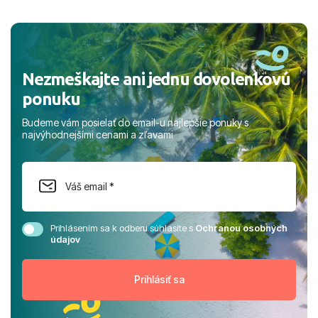
a prianím mnohých ďalších spokojných klientov, Juraj s
rodinou.
Nezmeškajte ani jednu dovolenkovú
ponuku
Budeme vám posielať do email-u najlepšie ponuky s
najvýhodnejšími cenami a zľavami
Prihlásením sa k odberu súhlasíte s
Ochranou osobných
údajov