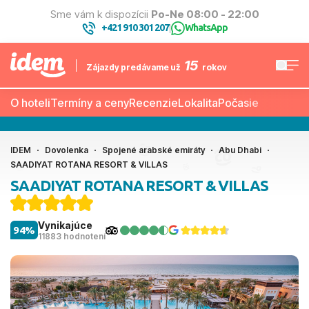
Sme vám k dispozícii
Po-Ne 08:00 - 22:00
+421 910 301 207
WhatsApp
|
15
Zájazdy predávame už
rokov
O hoteli
Termíny a ceny
Recenzie
Lokalita
Počasie
IDEM
Dovolenka
Spojené arabské emiráty
Abu Dhabi
SAADIYAT ROTANA RESORT & VILLAS
SAADIYAT ROTANA RESORT & VILLAS
Vynikajúce
94%
11883 hodnotení