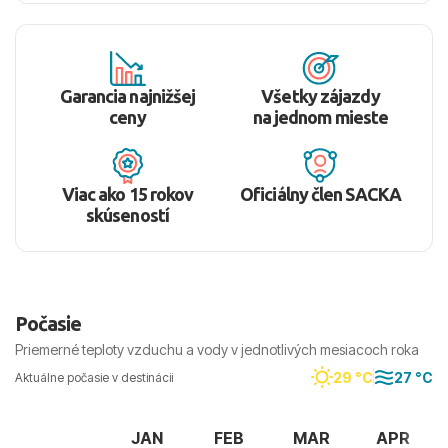
Garancia najnižšej
Všetky zájazdy
ceny
na jednom mieste
Viac ako 15 rokov
Oficiálny člen SACKA
skúseností
Počasie
Priemerné teploty vzduchu a vody v jednotlivých mesiacoch roka
29 °C
27 °C
Aktuálne počasie v destinácii
JAN
FEB
MAR
APR