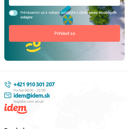
Prihlásením sa k odberu súhlasíte s
Ochranou osobných
údajov
+421 910 301 207
Po-Ne 08:00 - 22:00
idem@idem.sk
Napíšte nám email