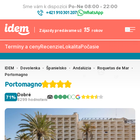
Sme vám k dispozícii
Po-Ne 08:00 - 22:00
+421 910 301 207
WhatsApp
|
15
Zájazdy predávame už
rokov
Termíny a ceny
Recenzie
Lokalita
Počasie
IDEM
Dovolenka
Španielsko
Andalúzia
Roquetas de Mar
Portomagno
Portomagno
Dobré
71%
8299 hodnotení