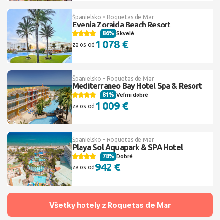
Španielsko • Roquetas de Mar
Evenia Zoraida Beach Resort
86%
Skvelé
1 078 €
za os. od
Španielsko • Roquetas de Mar
Mediterraneo Bay Hotel Spa & Resort
81%
Veľmi dobré
1 009 €
za os. od
Španielsko • Roquetas de Mar
Playa Sol Aquapark & SPA Hotel
78%
Dobré
942 €
za os. od
Všetky hotely z Roquetas de Mar