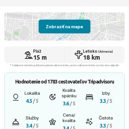
Zobraziť na mape
Pláž
Letisko
(Almeria)
15 m
18 km
* Vzdialenosť od letiska aj dľžka letu platí pre príletové letisko, pri inom odletovom letisku sa môžu tieto údaje líšiť.
Hodnotenie od
1783 cestovateľov
Tripadvisoru
Kvalita
Lokalita
Izby
spánku
4.5
/ 5
3.3
/ 5
3.6
/ 5
Cena/
Služby
Čistota
kvalita
3.4
/ 5
3.3
/ 5
3.4
/ 5