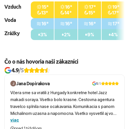
Vzduch
15°
16°
17°
19°
13°
14°
15°
17°
Voda
16°
16°
16°
17°
Zrážky
3%
2%
9%
4%
Čo o nás hovoria naši zákazníci
4.9
/5
Jana Dopirakova
5
/5
Včera sme sa vratili z Hurgady konkretne hotel Jazz
makadi soraya. Vsetko bolo krasne. Cestovna agentura
travelco splnila nase ocakavania. Komunikacia s panom
Michalinom uzasna a napomocna. Vsetko vysvetlil aj vo
viac
vecernych hodinach zaco sa ospravedlnujem. Hotel
krasny, cisty. Sluzby top. Strava, prostredie, more,
pred 1 týždňom