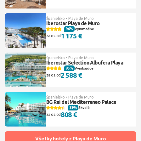
Španielsko • Playa de Muro
Iberostar Playa de Muro
96%
Výnimočné
1 175 €
za os. od
Španielsko • Playa de Muro
Iberostar Selection Albufera Playa
95%
Vynikajúce
2 588 €
za os. od
Španielsko • Playa de Muro
BG Rei del Mediterraneo Palace
89%
Skvelé
808 €
za os. od
Všetky hotely z Playa de Muro