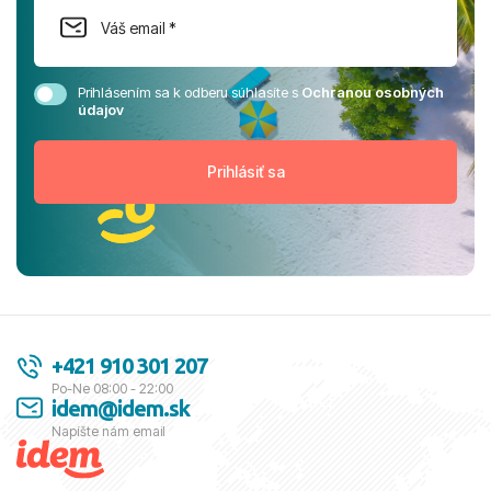
Prihlásením sa k odberu súhlasíte s
Ochranou osobných
údajov
+421 910 301 207
Po-Ne 08:00 - 22:00
idem@idem.sk
Napíšte nám email