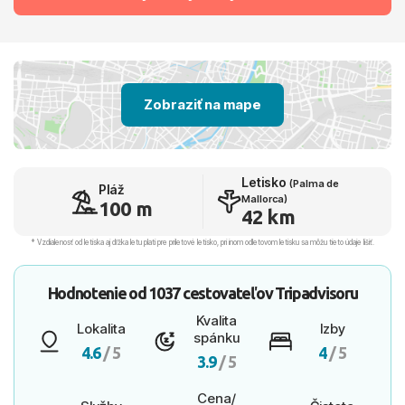
Zobraziť na mape
Letisko
(Palma de
Pláž
Mallorca)
100 m
42 km
* Vzdialenosť od letiska aj dľžka letu platí pre príletové letisko, pri inom odletovom letisku sa môžu tieto údaje líšiť.
Hodnotenie od
1037 cestovateľov
Tripadvisoru
Kvalita
Lokalita
Izby
spánku
4.6
/ 5
4
/ 5
3.9
/ 5
Cena/