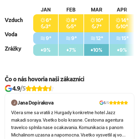
JAN
FEB
MAR
APR
Vzduch
6°
8°
10°
14°
3°
5°
7°
10°
Voda
9°
9°
12°
15°
Zrážky
9%
7%
10%
9%
Čo o nás hovoria naši zákazníci
4.9
/5
Jana Dopirakova
5
/5
Včera sme sa vratili z Hurgady konkretne hotel Jazz
makadi soraya. Vsetko bolo krasne. Cestovna agentura
travelco splnila nase ocakavania. Komunikacia s panom
Michalinom uzasna a napomocna. Vsetko vysvetlil aj vo