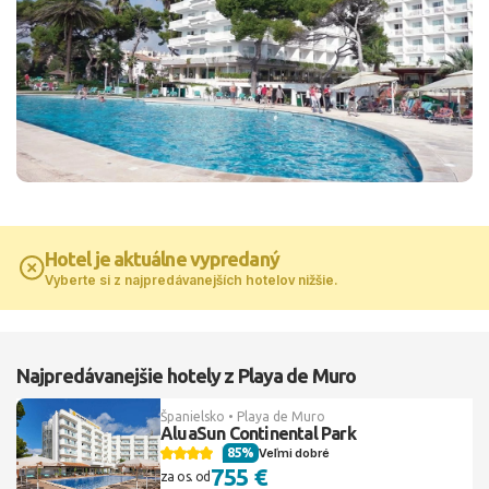
Hotel je aktuálne vypredaný
Vyberte si z najpredávanejších hotelov nižšie.
Najpredávanejšie hotely z Playa de Muro
Španielsko • Playa de Muro
AluaSun Continental Park
85%
Veľmi dobré
755 €
za os. od