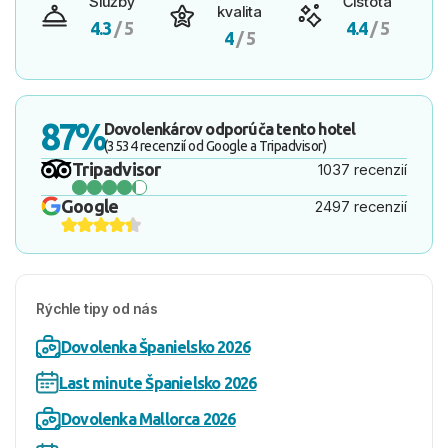
Služby
Čistota
kvalita
4.3
/ 5
4.4
/ 5
4
/ 5
87%
Dovolenkárov odporúča tento hotel
(3534 recenzií od Google a Tripadvisor)
Tripadvisor
1037 recenzií
Google
2497 recenzií
Rýchle tipy od nás
Dovolenka Španielsko 2026
Last minute Španielsko 2026
Dovolenka Mallorca 2026