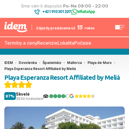
Sme vám k dispozícii
Po-Ne 08:00 - 22:00
+421 910 301 207
WhatsApp
|
15
Zájazdy predávame už
rokov
Termíny a ceny
Recenzie
Lokalita
Počasie
IDEM
Dovolenka
Španielsko
Mallorca
Playa de Muro
Playa Esperanza Resort Affiliated by Meliá
Playa Esperanza Resort Affiliated by Meliá
Skvelé
87%
3534 hodnotení