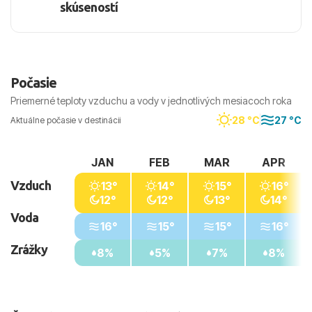
skúseností
Počasie
Priemerné teploty vzduchu a vody v jednotlivých mesiacoch roka
28 °C
27 °C
Aktuálne počasie v destinácii
JAN
FEB
MAR
APR
Vzduch
13°
14°
15°
16°
12°
12°
13°
14°
Voda
16°
15°
15°
16°
Zrážky
8%
5%
7%
8%