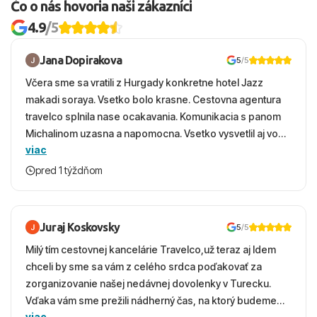
Čo o nás hovoria naši zákazníci
4.9
/5
Jana Dopirakova
5
/5
Včera sme sa vratili z Hurgady konkretne hotel Jazz
makadi soraya. Vsetko bolo krasne. Cestovna agentura
travelco splnila nase ocakavania. Komunikacia s panom
Michalinom uzasna a napomocna. Vsetko vysvetlil aj vo
viac
vecernych hodinach zaco sa ospravedlnujem. Hotel
krasny, cisty. Sluzby top. Strava, prostredie, more,
pred 1 týždňom
snorchlovanie. Dakujeme velmi pekne S pozdravom
Juraj Koskovsky
5
/5
Milý tím cestovnej kancelárie Travelco,už teraz aj Idem
chceli by sme sa vám z celého srdca poďakovať za
zorganizovanie našej nedávnej dovolenky v Turecku.
Vďaka vám sme prežili nádherný čas, na ktorý budeme
viac