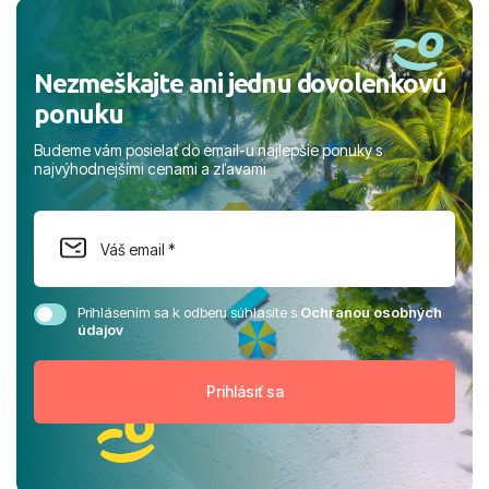
rodinou.
Nezmeškajte ani jednu dovolenkovú
ponuku
Budeme vám posielať do email-u najlepšie ponuky s
najvýhodnejšími cenami a zľavami
Prihlásením sa k odberu súhlasíte s
Ochranou osobných
údajov