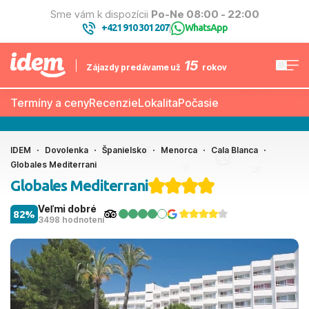
Sme vám k dispozícii
Po-Ne 08:00 - 22:00
+421 910 301 207
WhatsApp
|
15
Zájazdy predávame už
rokov
Termíny a ceny
Recenzie
Lokalita
Počasie
IDEM
Dovolenka
Španielsko
Menorca
Cala Blanca
Globales Mediterrani
Globales Mediterrani
Veľmi dobré
82%
3498 hodnotení