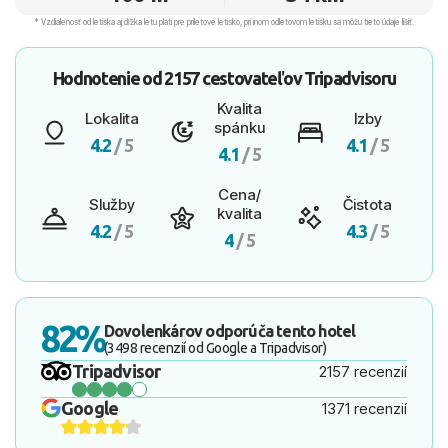
* Vzdialenosť od letiska aj dľžka letu platí pre príletové letisko, pri inom odletovom letisku sa môžu tieto údaje líšiť.
Hodnotenie od
2157 cestovateľov
Tripadvisoru
Kvalita
Lokalita
Izby
spánku
4.2
/ 5
4.1
/ 5
4.1
/ 5
Cena/
Služby
Čistota
kvalita
4.2
/ 5
4.3
/ 5
4
/ 5
82%
Dovolenkárov odporúča tento hotel
(3498 recenzií od Google a Tripadvisor)
Tripadvisor
2157 recenzií
Google
1371 recenzií