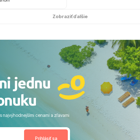
 úsmevom spomínať. ​Všetko
solútne hladko – od
Zobraziť ďalšie
ýberu zájazdu, cez ochotnú
, až po samotný transfer a
ovaní sme boli v hoteli TUI
acaranda a bola to trefa do
o nás dostalo najviac: ​Skvelé
rsonál: Vždy usmievaví,
rostliví ľudia. ​Gastro zážitok:
stré a čerstvé jedlo počas
ni jednu
​Areál a pláž: Nádherné, čisté
 veľa zelene a udržiavaná pláž
onuku
m vstupom do mora a teple
ram: Skvelé animácie a
ivity, pri ktorých sa človek ani
 s najvýhodnejšími cenami a zľavami
enudil, no zároveň bol
estoru na dokonalý relax. ​
nceláriu Travelco aj hotel TUI