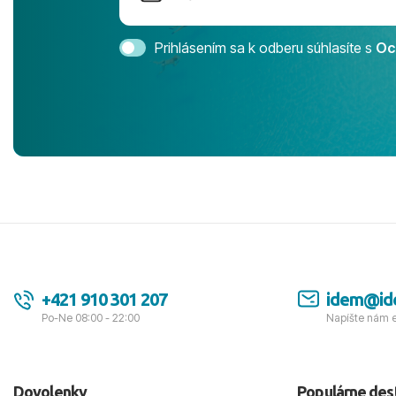
Magic Life 
svedomím o
bezstarostn
Prihlásením sa k odberu súhlasíte s
Oc
úrovni. Vše
jednotku s h
tešíme, kam
Ďakujeme za
pozdravom 
spokojných k
+421 910 301 207
idem@id
Po-Ne 08:00 - 22:00
Napíšte nám 
Dovolenky
Populárne des