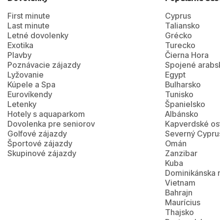
First minute
Cyprus
Last minute
Taliansko
Letné dovolenky
Grécko
Exotika
Turecko
Plavby
Čierna Hora
Poznávacie zájazdy
Spojené arabs
Lyžovanie
Egypt
Kúpele a Spa
Bulharsko
Eurovíkendy
Tunisko
Letenky
Španielsko
Hotely s aquaparkom
Albánsko
Dovolenka pre seniorov
Kapverdské os
Golfové zájazdy
Severný Cypru
Športové zájazdy
Omán
Skupinové zájazdy
Zanzibar
Kuba
Dominikánska 
Vietnam
Bahrajn
Maurícius
Thajsko