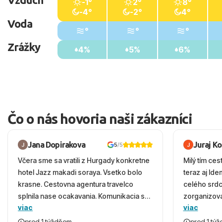
-1°
2°
8°
-4°
-2°
4°
Voda
°
°
°
Zrážky
4%
5%
6%
Čo o nás hovoria naši zákazníci
Jana Dopirakova
Juraj K
5
/5
Včera sme sa vratili z Hurgady konkretne
Milý tím ces
hotel Jazz makadi soraya. Vsetko bolo
teraz aj Id
krasne. Cestovna agentura travelco
celého srd
splnila nase ocakavania. Komunikacia s
zorganizova
viac
viac
panom Michalinom uzasna a napomocna.
dovolenky 
Vsetko vysvetlil aj vo vecernych hodinach
prežili nád
pred 1 týždňom
pred 1 tý