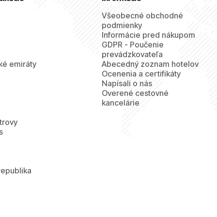
Všeobecné obchodné
podmienky
Informácie pred nákupom
GDPR - Poučenie
prevádzkovateľa
ké emiráty
Abecedný zoznam hotelov
Ocenenia a certifikáty
Napísali o nás
Overené cestovné
kancelárie
trovy
s
republika