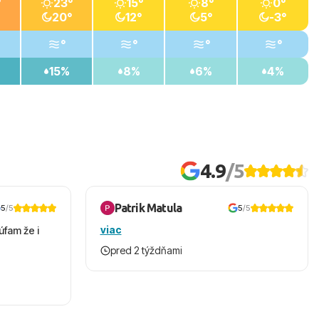
°
23°
15°
8°
0°
20°
12°
5°
-3°
°
°
°
°
15%
8%
6%
4%
4.9
/5
Patrik Matula
5
/5
5
/5
viac
úfam že i
pred 2 týždňami