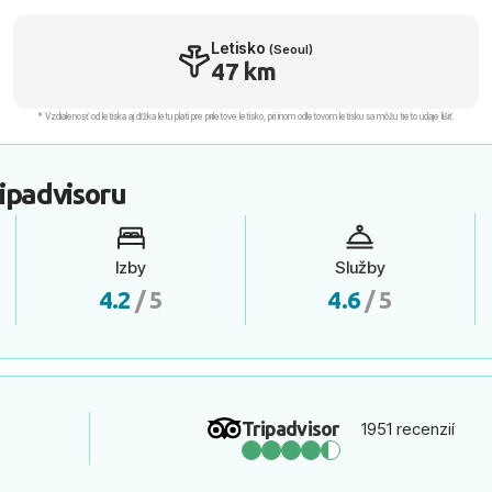
Letisko
(Seoul)
47 km
* Vzdialenosť od letiska aj dľžka letu platí pre príletové letisko, pri inom odletovom letisku sa môžu tieto údaje líšiť.
ipadvisoru
Izby
Služby
4.2
/ 5
4.6
/ 5
Tripadvisor
1951 recenzií