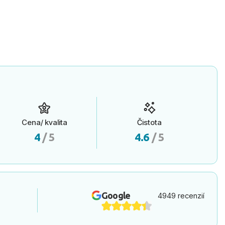
Cena/ kvalita
Čistota
4
/ 5
4.6
/ 5
Google
4949 recenzií