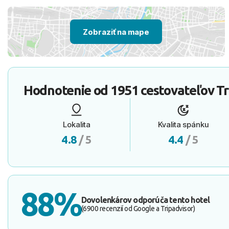
Zobraziť na mape
Hodnotenie od
1951 cestovateľov
Tr
Lokalita
Kvalita spánku
4.8
/ 5
4.4
/ 5
88%
Dovolenkárov odporúča tento hotel
(6900 recenzií od Google a Tripadvisor)