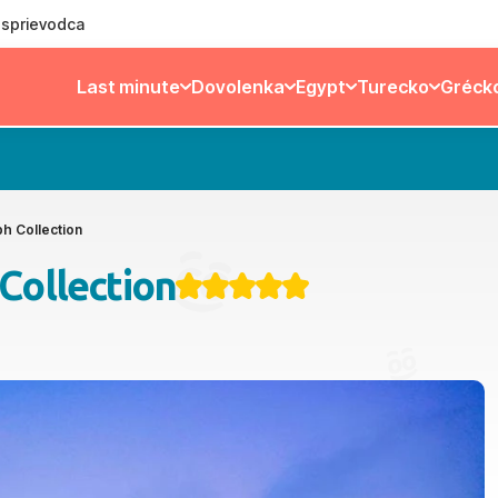
ý sprievodca
Last minute
Dovolenka
Egypt
Turecko
Gréck
h Collection
Collection