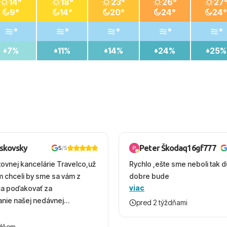
14°
18°
23°
26°
27
9°
14°
20°
24°
24°
°
°
°
°
°
7%
11%
14%
24%
25%
oskovsky
Peter Škodaq16gf777
5
/5
tovnej kancelárie Travelco,už
Rychlo ,ešte sme neboli tak d
em chceli by sme sa vám z
dobre bude
viac
ca poďakovať za
nie našej nedávnej
pred 2 týždňami
v Turecku. Vďaka vám sme
herný čas, na ktorý budeme
ždňom