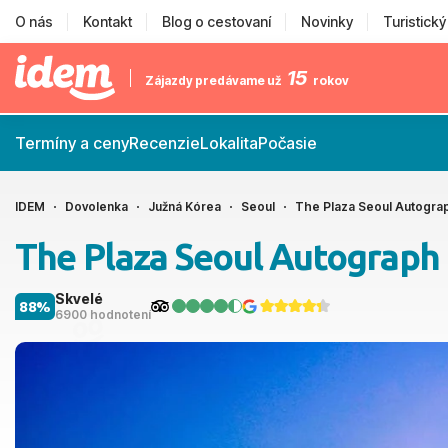
O nás
Kontakt
Blog o cestovaní
Novinky
Turistick
15
Zájazdy predávame už
rokov
Termíny a ceny
Recenzie
Lokalita
Počasie
IDEM
Dovolenka
Južná Kórea
Seoul
The Plaza Seoul Autograp
The Plaza Seoul Autograph 
Skvelé
88%
6900 hodnotení