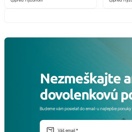
zaco sa ospravedlnujem. Hotel krasny,
ešte dlho s
cisty. Sluzby top. Strava, prostredie,
prebehlo ab
more, snorchlovanie. Dakujeme velmi
prvotného v
pekne S pozdravom
komunikáciu
pobyt. ​Ubyt
Magic Life J
čierneho! ​Č
služby a pe
ochotní a sta
Výborné, pe
Nezmeškajte a
celého dňa. 
prostredie,
dovolenkovú p
s pozvoľný
more. ​Prog
športové akt
Budeme vám posielať do email-u najlepšie ponuky
na moment n
dostatok pri
Cestovnú ka