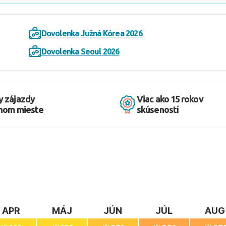
Dovolenka Južná Kórea 2026
Dovolenka Seoul 2026
y zájazdy
Viac ako 15 rokov
dnom mieste
skúseností
APR
MÁJ
JÚN
JÚL
AUG