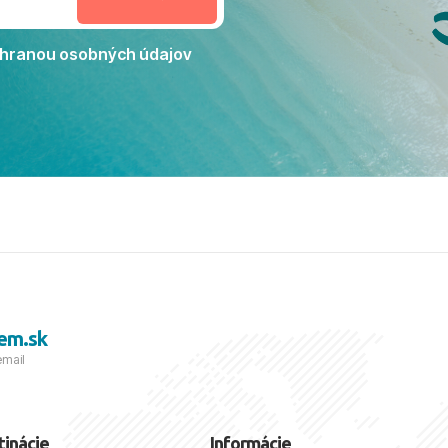
Jacaranda môžeme s čistým
dporučiť každému, kto hľadá
ú dovolenku na vysokej
hranou osobných údajov
tko bolo zabezpečené na
viezdičkou. ​Už teraz sa
 s nami vyrazíte nabudúce!
 skvelé spomienky. ​S
a prianím mnohých ďalších
lientov, Juraj s rodinou.
em.sk
email
tinácie
Informácie