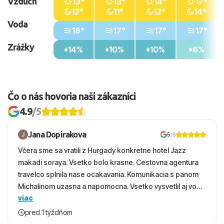
Vzduch
13°
13°
14°
17°
12°
11°
12°
14°
Voda
18°
17°
17°
17°
Zrážky
14%
10%
10%
6%
Čo o nás hovoria naši zákazníci
4.9
/5
Jana Dopirakova
5
/5
Včera sme sa vratili z Hurgady konkretne hotel Jazz
makadi soraya. Vsetko bolo krasne. Cestovna agentura
travelco splnila nase ocakavania. Komunikacia s panom
Michalinom uzasna a napomocna. Vsetko vysvetlil aj vo
viac
vecernych hodinach zaco sa ospravedlnujem. Hotel
krasny, cisty. Sluzby top. Strava, prostredie, more,
pred 1 týždňom
snorchlovanie. Dakujeme velmi pekne S pozdravom