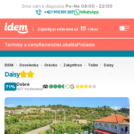
Sme vám k dispozícii
Po-Ne 08:00 - 22:00
+421 910 301 207
WhatsApp
|
15
Zájazdy predávame už
rokov
Termíny a ceny
Recenzie
Lokalita
Počasie
IDEM
Dovolenka
Grécko
Zakynthos
Tsilivi
Daisy
Daisy
Dobré
71%
407 hodnotení