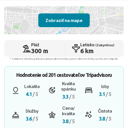
Zobraziť na mape
Pláž
Letisko
(Zakynthos)
300 m
6 km
* Vzdialenosť od letiska aj dľžka letu platí pre príletové letisko, pri inom odletovom letisku sa môžu tieto údaje líšiť.
Hodnotenie od
201 cestovateľov
Tripadvisoru
Kvalita
Lokalita
Izby
spánku
4.1
/ 5
3.1
/ 5
3.3
/ 5
Cena/
Služby
Čistota
kvalita
3.6
/ 5
3.8
/ 5
3.8
/ 5