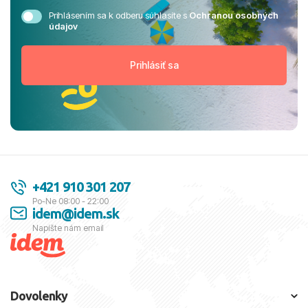
Prihlásením sa k odberu súhlasíte s
Ochranou osobných
údajov
+421 910 301 207
Po-Ne 08:00 - 22:00
idem@idem.sk
Napíšte nám email
Dovolenky