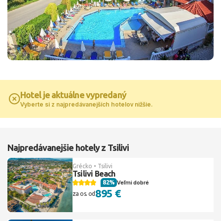
Hotel je aktuálne vypredaný
Vyberte si z najpredávanejších hotelov nižšie.
Najpredávanejšie hotely z Tsilivi
Grécko • Tsilivi
Tsilivi Beach
82%
Veľmi dobré
895 €
za os. od