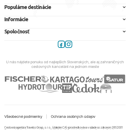
Populárne destinácie
Informácie
Spoločnosť
U nás nájdete ponuku od najlepších Slovenských, ale aj zahraničných
cestovných kancelárií na jednom mieste
Všeobecné podmienky
|
Ochrana osobných údajov
Cestovná agentúra Travelco Group, s. r. o., (ďalej len CA) sprostredkováva v súlade so zákonom 281/2001