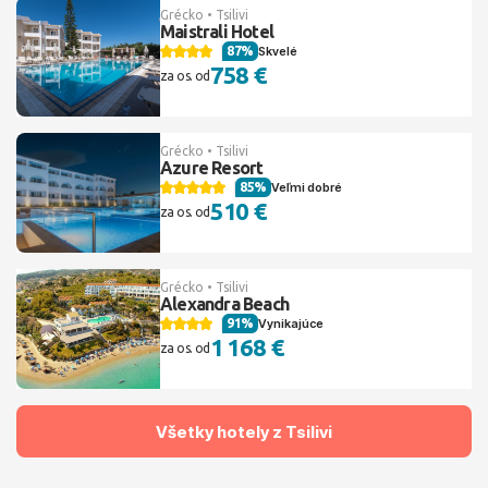
Grécko • Tsilivi
Maistrali Hotel
87%
Skvelé
758 €
za os. od
Grécko • Tsilivi
Azure Resort
85%
Veľmi dobré
510 €
za os. od
Grécko • Tsilivi
Alexandra Beach
91%
Vynikajúce
1 168 €
za os. od
Všetky hotely z Tsilivi