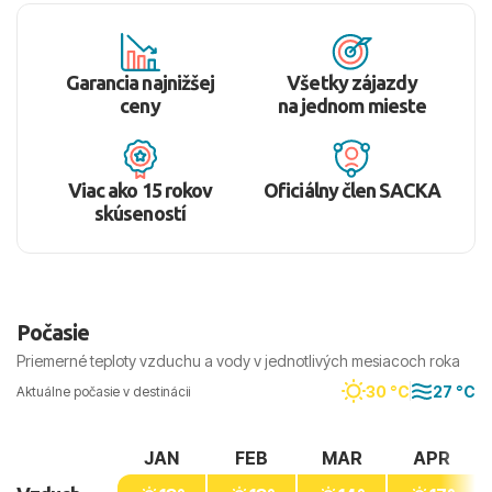
Garancia najnižšej
Všetky zájazdy
ceny
na jednom mieste
Viac ako 15 rokov
Oficiálny člen SACKA
skúseností
Počasie
Priemerné teploty vzduchu a vody v jednotlivých mesiacoch roka
30 °C
27 °C
Aktuálne počasie v destinácii
JAN
FEB
MAR
APR