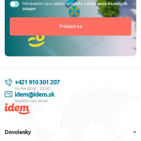
Prihlásením sa k odberu súhlasíte s
Ochranou osobných
údajov
+421 910 301 207
Po-Ne 08:00 - 22:00
idem@idem.sk
Napíšte nám email
Dovolenky