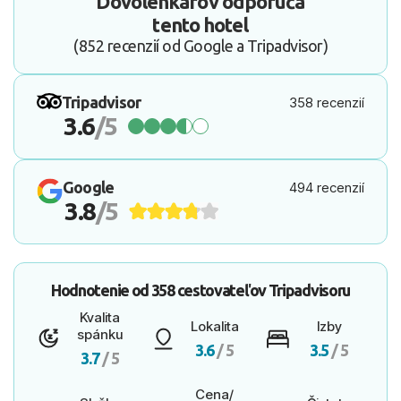
Dovolenkárov odporúča
tento hotel
(852 recenzií od Google a Tripadvisor)
Tripadvisor
358 recenzií
3.6
/5
Google
494 recenzií
3.8
/5
Hodnotenie od
358 cestovateľov
Tripadvisoru
Kvalita
Lokalita
Izby
spánku
3.6
/ 5
3.5
/ 5
3.7
/ 5
Cena/