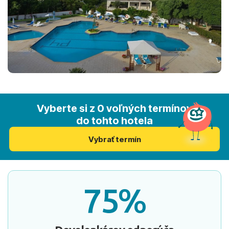
Vyberte si z 0 voľných termínov
do tohto hotela
Vybrať termín
75%