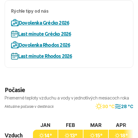
Rýchle tipy od nás
Dovolenka Grécko 2026
Last minute Grécko 2026
Dovolenka Rhodos 2026
Last minute Rhodos 2026
Počasie
Priemerné teploty vzduchu a vody v jednotlivých mesiacoch roka
30 °C
28 °C
Aktuálne počasie v destinácii
JAN
FEB
MAR
APR
Vzduch
14°
13°
15°
18°