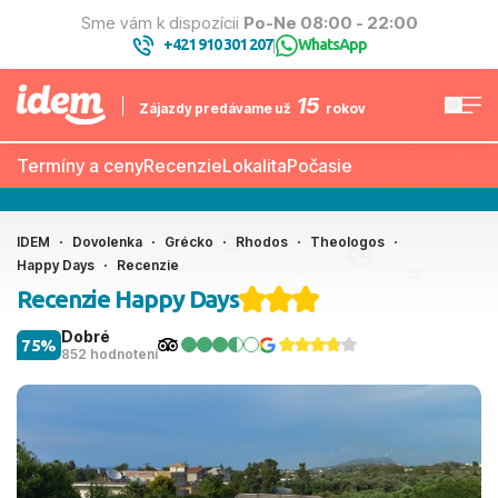
Sme vám k dispozícii
Po-Ne 08:00 - 22:00
+421 910 301 207
WhatsApp
|
15
Zájazdy predávame už
rokov
Termíny a ceny
Recenzie
Lokalita
Počasie
IDEM
Dovolenka
Grécko
Rhodos
Theologos
Happy Days
Recenzie
Recenzie Happy Days
Dobré
75%
852 hodnotení