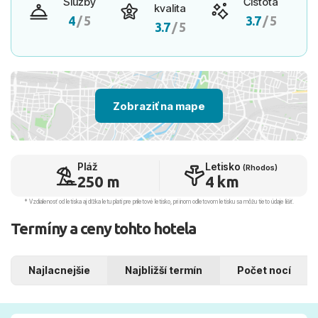
Služby
Čistota
kvalita
4
/ 5
3.7
/ 5
3.7
/ 5
Zobraziť na mape
Pláž
Letisko
(Rhodos)
250 m
4 km
* Vzdialenosť od letiska aj dľžka letu platí pre príletové letisko, pri inom odletovom letisku sa môžu tieto údaje líšiť.
Termíny a ceny tohto hotela
Najlacnejšie
Najbližší termín
Počet nocí