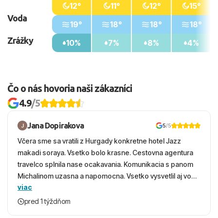
12°
11°
12°
15°
Voda
19°
18°
18°
18°
Zrážky
10%
7%
8%
4%
Čo o nás hovoria naši zákazníci
4.9
/5
Jana Dopirakova
5
/5
Včera sme sa vratili z Hurgady konkretne hotel Jazz
makadi soraya. Vsetko bolo krasne. Cestovna agentura
travelco splnila nase ocakavania. Komunikacia s panom
Michalinom uzasna a napomocna. Vsetko vysvetlil aj vo
viac
vecernych hodinach zaco sa ospravedlnujem. Hotel
krasny, cisty. Sluzby top. Strava, prostredie, more,
pred 1 týždňom
snorchlovanie. Dakujeme velmi pekne S pozdravom