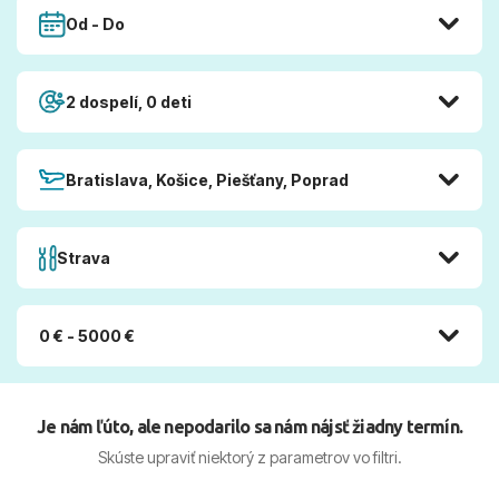
Od - Do
2 dospelí, 0 deti
Bratislava, Košice, Piešťany, Poprad
Strava
0 € - 5000 €
Je nám ľúto, ale nepodarilo sa nám nájsť žiadny termín.
Skúste upraviť niektorý z parametrov vo filtri.