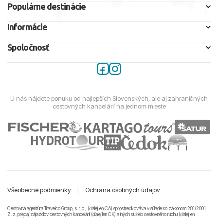
Populárne destinácie
Informácie
Spoločnosť
U nás nájdete ponuku od najlepších Slovenských, ale aj zahraničných
cestovných kancelárií na jednom mieste
Všeobecné podmienky
|
Ochrana osobných údajov
Cestovná agentúra Travelco Group, s. r. o., (ďalej len CA) sprostredkováva v súlade so zákonom 281/2001
Z. z. predaj zájazdov cestovných kancelárii (ďalej len CK) a iných služieb cestovného ruchu (ďalej len