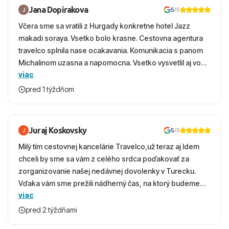
Jana Dopirakova
5
/5
Včera sme sa vratili z Hurgady konkretne hotel Jazz
makadi soraya. Vsetko bolo krasne. Cestovna agentura
travelco splnila nase ocakavania. Komunikacia s panom
Michalinom uzasna a napomocna. Vsetko vysvetlil aj vo
viac
vecernych hodinach zaco sa ospravedlnujem. Hotel
krasny, cisty. Sluzby top. Strava, prostredie, more,
pred 1 týždňom
snorchlovanie. Dakujeme velmi pekne S pozdravom
Juraj Koskovsky
5
/5
Milý tím cestovnej kancelárie Travelco,už teraz aj Idem
chceli by sme sa vám z celého srdca poďakovať za
zorganizovanie našej nedávnej dovolenky v Turecku.
Vďaka vám sme prežili nádherný čas, na ktorý budeme
viac
ešte dlho s úsmevom spomínať. ​Všetko prebehlo
absolútne hladko – od prvotného výberu zájazdu, cez
pred 2 týždňami
ochotnú komunikáciu, až po samotný transfer a pobyt. ​