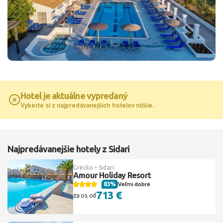
Hotel je aktuálne vypredaný
Vyberte si z najpredávanejších hotelov nižšie.
Najpredávanejšie hotely z Sidari
Grécko • Sidari
Amour Holiday Resort
83%
Veľmi dobré
713 €
za os. od