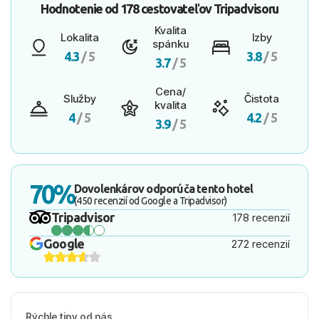
Hodnotenie od
178 cestovateľov
Tripadvisoru
Kvalita
Lokalita
Izby
spánku
4.3
/ 5
3.8
/ 5
3.7
/ 5
Cena/
Služby
Čistota
kvalita
4
/ 5
4.2
/ 5
3.9
/ 5
70%
Dovolenkárov odporúča tento hotel
(450 recenzií od Google a Tripadvisor)
Tripadvisor
178 recenzií
Google
272 recenzií
Rýchle tipy od nás