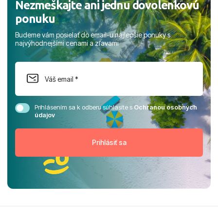
Nezmeškajte ani jednu dovolenkovú
ponuku
Budeme vám posielať do email-u najlepšie ponuky s
najvýhodnejšími cenami a zľavami
Prihlásením sa k odberu súhlasíte s
Ochranou osobných
údajov