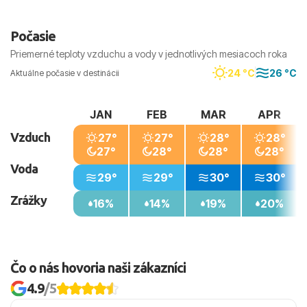
Počasie
Priemerné teploty vzduchu a vody v jednotlivých mesiacoch roka
24 °C
26 °C
Aktuálne počasie v destinácii
JAN
FEB
MAR
APR
Vzduch
27°
27°
28°
28°
27°
28°
28°
28°
Voda
29°
29°
30°
30°
Zrážky
16%
14%
19%
20%
Čo o nás hovoria naši zákazníci
4.9
/5