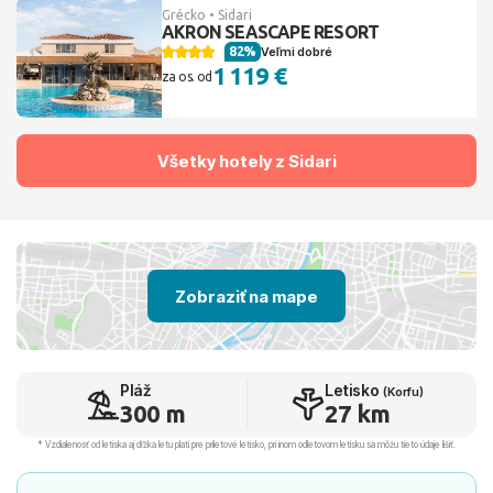
Grécko • Sidari
AKRON SEASCAPE RESORT
82%
Veľmi dobré
1 119 €
za os. od
Všetky hotely z Sidari
Zobraziť na mape
Pláž
Letisko
(Korfu)
300 m
27 km
* Vzdialenosť od letiska aj dľžka letu platí pre príletové letisko, pri inom odletovom letisku sa môžu tieto údaje líšiť.