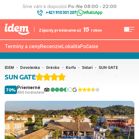
Sme vám k dispozícii
Po-Ne 08:00 - 22:00
+421 910 301 207
WhatsApp
|
15
Zájazdy predávame už
rokov
Termíny a ceny
Recenzie
Lokalita
Počasie
IDEM
Dovolenka
Grécko
Korfu
Sidari
SUN GATE
SUN GATE
Priemerné
70%
450 hodnotení