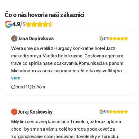
Čo o nás hovoria naši zákazníci
4.9
/5
Jana Dopirakova
5
/5
Včera sme sa vratili z Hurgady konkretne hotel Jazz
makadi soraya. Vsetko bolo krasne. Cestovna agentura
travelco splnila nase ocakavania. Komunikacia s panom
Michalinom uzasna a napomocna. Vsetko vysvetlil aj vo
viac
vecernych hodinach zaco sa ospravedlnujem. Hotel
krasny, cisty. Sluzby top. Strava, prostredie, more,
pred 1 týždňom
snorchlovanie. Dakujeme velmi pekne S pozdravom
Juraj Koskovsky
5
/5
Milý tím cestovnej kancelárie Travelco,už teraz aj Idem
chceli by sme sa vám z celého srdca poďakovať za
zorganizovanie našej nedávnej dovolenky v Turecku.