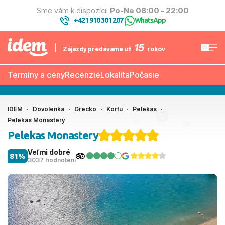
Sme vám k dispozícii
Po-Ne 08:00 - 22:00
+421 910 301 207
WhatsApp
|
15
Zájazdy predávame už
rokov
Termíny a ceny
Recenzie
Lokalita
Počasie
IDEM
Dovolenka
Grécko
Korfu
Pelekas
Pelekas Monastery
Pelekas Monastery
Veľmi dobré
81%
3037 hodnotení