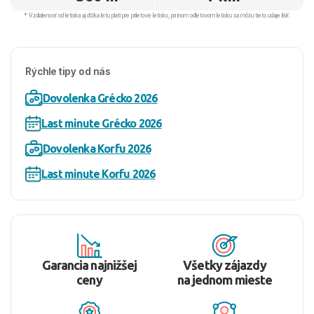
* Vzdialenosť od letiska aj dľžka letu platí pre príletové letisko, pri inom odletovom letisku sa môžu tieto údaje líšiť.
Rýchle tipy od nás
Dovolenka Grécko 2026
Last minute Grécko 2026
Dovolenka Korfu 2026
Last minute Korfu 2026
Garancia najnižšej
Všetky zájazdy
ceny
na jednom mieste