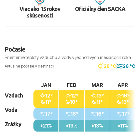
Viac ako 15 rokov
Oficiálny člen SACKA
skúseností
Počasie
Priemerné teploty vzduchu a vody v jednotlivých mesiacoch roka
28 °C
26 °C
Aktuálne počasie v destinácii
JAN
FEB
MAR
APR
Vzduch
12°
12°
13°
16°
11°
10°
11°
13°
Voda
17°
16°
16°
17°
Zrážky
21%
13%
13%
11%