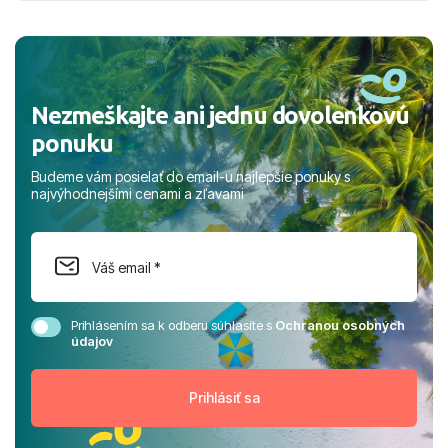
a prianím mnohých ďalších spokojných klientov, Juraj s
rodinou.
Nezmeškajte ani jednu dovolenkovú
ponuku
Budeme vám posielať do email-u najlepšie ponuky s
najvýhodnejšími cenami a zľavami
Prihlásením sa k odberu súhlasíte s
Ochranou osobných
údajov