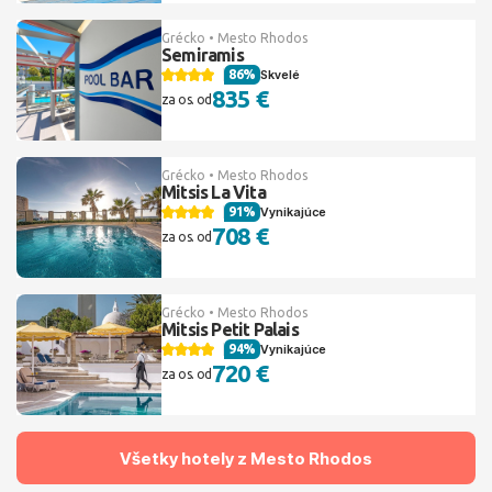
Grécko • Mesto Rhodos
Semiramis
86%
Skvelé
835 €
za os. od
Grécko • Mesto Rhodos
Mitsis La Vita
91%
Vynikajúce
708 €
za os. od
Grécko • Mesto Rhodos
Mitsis Petit Palais
94%
Vynikajúce
720 €
za os. od
Všetky hotely z Mesto Rhodos