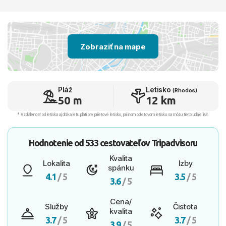
Zobraziť na mape
Pláž
Letisko
(Rhodos)
50 m
12 km
* Vzdialenosť od letiska aj dľžka letu platí pre príletové letisko, pri inom odletovom letisku sa môžu tieto údaje líšiť.
Hodnotenie od
533 cestovateľov
Tripadvisoru
Kvalita
Lokalita
Izby
spánku
4.1
/ 5
3.5
/ 5
3.6
/ 5
Cena/
Služby
Čistota
kvalita
3.7
/ 5
3.7
/ 5
3.9
/ 5