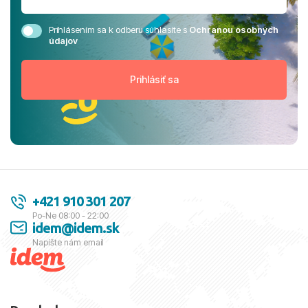
Prihlásením sa k odberu súhlasíte s
Ochranou osobných
údajov
+421 910 301 207
Po-Ne 08:00 - 22:00
idem@idem.sk
Napíšte nám email