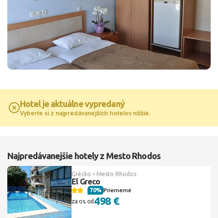
Hotel je aktuálne vypredaný
Vyberte si z najpredávanejších hotelov nižšie.
Najpredávanejšie hotely z Mesto Rhodos
Grécko • Mesto Rhodos
El Greco
70%
Priemerné
498 €
za os. od