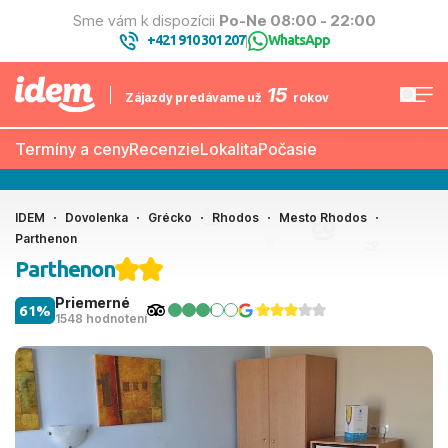
Sme vám k dispozícii
Po-Ne 08:00 - 22:00
+421 910 301 207
WhatsApp
|
15
Zájazdy predávame už
rokov
Termíny a ceny
Recenzie
Lokalita
Počasie
IDEM
Dovolenka
Grécko
Rhodos
Mesto Rhodos
Parthenon
Parthenon
Priemerné
61%
1548 hodnotení