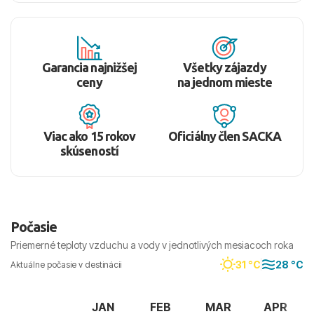
Garancia najnižšej
Všetky zájazdy
ceny
na jednom mieste
Viac ako 15 rokov
Oficiálny člen SACKA
skúseností
Počasie
Priemerné teploty vzduchu a vody v jednotlivých mesiacoch roka
31 °C
28 °C
Aktuálne počasie v destinácii
JAN
FEB
MAR
APR