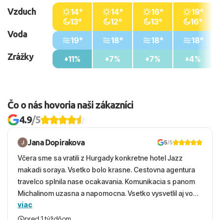
Vzduch
14°
14°
16°
19°
13°
12°
13°
16°
Voda
19°
18°
18°
18°
Zrážky
11%
7%
7%
4%
Čo o nás hovoria naši zákazníci
4.9
/5
Jana Dopirakova
5
/5
Včera sme sa vratili z Hurgady konkretne hotel Jazz
makadi soraya. Vsetko bolo krasne. Cestovna agentura
travelco splnila nase ocakavania. Komunikacia s panom
Michalinom uzasna a napomocna. Vsetko vysvetlil aj vo
viac
vecernych hodinach zaco sa ospravedlnujem. Hotel
krasny, cisty. Sluzby top. Strava, prostredie, more,
pred 1 týždňom