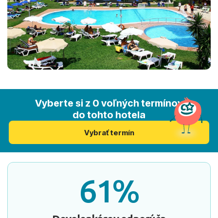
Vyberte si z 0 voľných termínov
do tohto hotela
Vybrať termín
61%