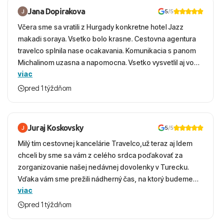
Jana Dopirakova
5
/5
Včera sme sa vratili z Hurgady konkretne hotel Jazz
makadi soraya. Vsetko bolo krasne. Cestovna agentura
travelco splnila nase ocakavania. Komunikacia s panom
Michalinom uzasna a napomocna. Vsetko vysvetlil aj vo
viac
vecernych hodinach zaco sa ospravedlnujem. Hotel
krasny, cisty. Sluzby top. Strava, prostredie, more,
pred 1 týždňom
snorchlovanie. Dakujeme velmi pekne S pozdravom
Juraj Koskovsky
5
/5
Milý tím cestovnej kancelárie Travelco,už teraz aj Idem
chceli by sme sa vám z celého srdca poďakovať za
zorganizovanie našej nedávnej dovolenky v Turecku.
Vďaka vám sme prežili nádherný čas, na ktorý budeme
viac
ešte dlho s úsmevom spomínať. ​Všetko prebehlo
absolútne hladko – od prvotného výberu zájazdu, cez
pred 1 týždňom
ochotnú komunikáciu, až po samotný transfer a pobyt. ​