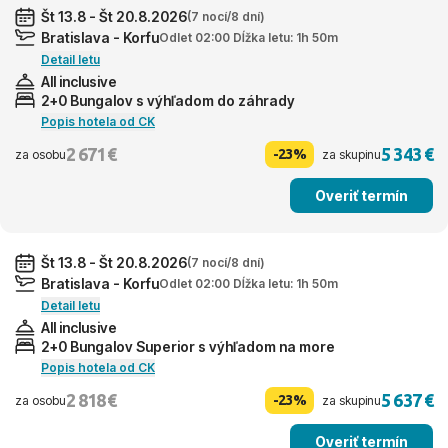
Št 13.8 - Št 20.8.2026
(7 nocí/8 dní)
Bratislava - Korfu
Odlet 02:00 Dĺžka letu: 1h 50m
Detail letu
All inclusive
2+0 Bungalov s výhľadom do záhrady
Popis hotela od CK
2 671 €
5 343 €
-23%
za osobu
za skupinu
Overiť termín
Št 13.8 - Št 20.8.2026
(7 nocí/8 dní)
Bratislava - Korfu
Odlet 02:00 Dĺžka letu: 1h 50m
Detail letu
All inclusive
2+0 Bungalov Superior s výhľadom na more
Popis hotela od CK
2 818 €
5 637 €
-23%
za osobu
za skupinu
Overiť termín