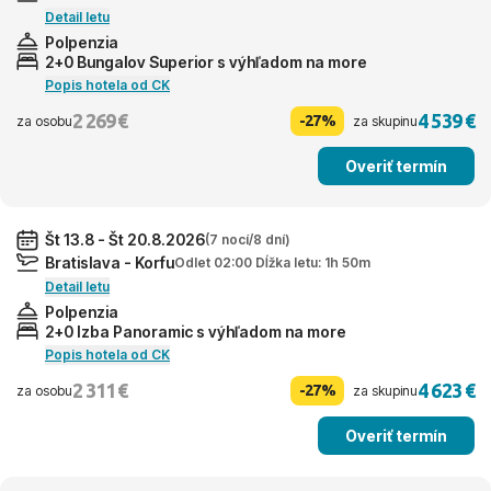
Detail letu
Polpenzia
2+0 Bungalov Superior s výhľadom na more
Popis hotela od CK
2 269 €
4 539 €
-27%
za osobu
za skupinu
Overiť termín
Št 13.8 - Št 20.8.2026
(7 nocí/8 dní)
Bratislava - Korfu
Odlet 02:00 Dĺžka letu: 1h 50m
Detail letu
Polpenzia
2+0 Izba Panoramic s výhľadom na more
Popis hotela od CK
2 311 €
4 623 €
-27%
za osobu
za skupinu
Overiť termín