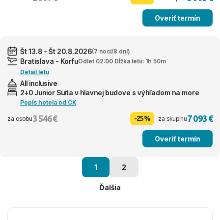
Overiť termín
Št 13.8 - Št 20.8.2026
(7 nocí/8 dní)
Bratislava - Korfu
Odlet 02:00 Dĺžka letu: 1h 50m
Detail letu
All inclusive
2+0 Junior Suita v hlavnej budove s výhľadom na more
Popis hotela od CK
3 546 €
7 093 €
-25%
za osobu
za skupinu
Overiť termín
1
2
Ďalšia