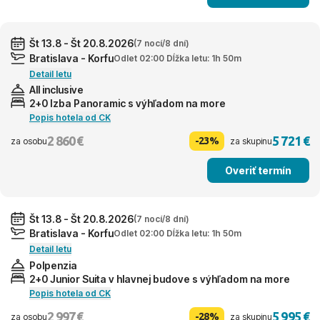
Št 13.8 - Št 20.8.2026
(7 nocí/8 dní)
Bratislava - Korfu
Odlet 02:00 Dĺžka letu: 1h 50m
Detail letu
All inclusive
2+0 Izba Panoramic s výhľadom na more
Popis hotela od CK
2 860 €
5 721 €
-23%
za osobu
za skupinu
Overiť termín
Št 13.8 - Št 20.8.2026
(7 nocí/8 dní)
Bratislava - Korfu
Odlet 02:00 Dĺžka letu: 1h 50m
Detail letu
Polpenzia
2+0 Junior Suita v hlavnej budove s výhľadom na more
Popis hotela od CK
2 997 €
5 995 €
-28%
za osobu
za skupinu