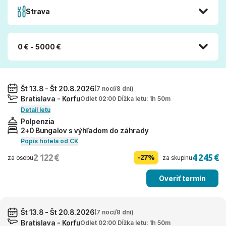
Strava
0 € - 5000 €
Št 13.8 - Št 20.8.2026
(7 nocí/8 dní)
Bratislava - Korfu
Odlet 02:00 Dĺžka letu: 1h 50m
Detail letu
Polpenzia
2+0 Bungalov s výhľadom do záhrady
Popis hotela od CK
2 122 €
4 245 €
-27%
za osobu
za skupinu
Overiť termín
Št 13.8 - Št 20.8.2026
(7 nocí/8 dní)
Bratislava - Korfu
Odlet 02:00 Dĺžka letu: 1h 50m