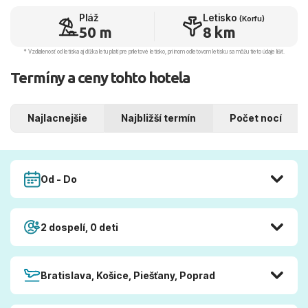
Pláž
Letisko
(Korfu)
50 m
8 km
* Vzdialenosť od letiska aj dľžka letu platí pre príletové letisko, pri inom odletovom letisku sa môžu tieto údaje líšiť.
Termíny a ceny tohto hotela
Najlacnejšie
Najbližší termín
Počet nocí
Od - Do
2 dospelí, 0 deti
Bratislava, Košice, Piešťany, Poprad