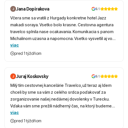
Jana Dopirakova
5
/5
Včera sme sa vratili z Hurgady konkretne hotel Jazz
makadi soraya. Vsetko bolo krasne. Cestovna agentura
travelco splnila nase ocakavania. Komunikacia s panom
Michalinom uzasna a napomocna. Vsetko vysvetlil aj vo
viac
vecernych hodinach zaco sa ospravedlnujem. Hotel
krasny, cisty. Sluzby top. Strava, prostredie, more,
pred 1 týždňom
snorchlovanie. Dakujeme velmi pekne S pozdravom
Juraj Koskovsky
5
/5
Milý tím cestovnej kancelárie Travelco,už teraz aj Idem
chceli by sme sa vám z celého srdca poďakovať za
zorganizovanie našej nedávnej dovolenky v Turecku.
Vďaka vám sme prežili nádherný čas, na ktorý budeme
viac
ešte dlho s úsmevom spomínať. ​Všetko prebehlo
absolútne hladko – od prvotného výberu zájazdu, cez
pred 1 týždňom
ochotnú komunikáciu, až po samotný transfer a pobyt. ​