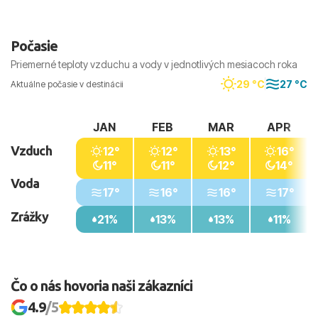
Počasie
Priemerné teploty vzduchu a vody v jednotlivých mesiacoch roka
29 °C
27 °C
Aktuálne počasie v destinácii
JAN
FEB
MAR
APR
Vzduch
12°
12°
13°
16°
11°
11°
12°
14°
Voda
17°
16°
16°
17°
Zrážky
21%
13%
13%
11%
Čo o nás hovoria naši zákazníci
4.9
/5