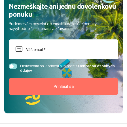
Nezmeškajte ani jednu dovolenkovú
ponuku
Budeme vám posielať do email-u najlepšie ponuky s
najvýhodnejšími cenami a zľavami
Prihlásením sa k odberu súhlasíte s
Ochranou osobných
údajov