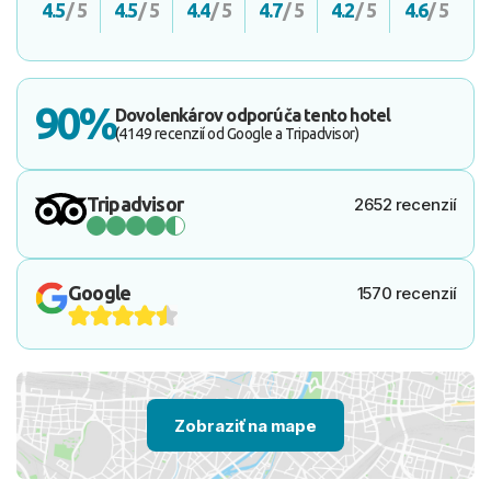
4.5
/ 5
4.5
/ 5
4.4
/ 5
4.7
/ 5
4.2
/ 5
4.6
/ 5
90%
Dovolenkárov odporúča tento hotel
(4149 recenzií od Google a Tripadvisor)
Tripadvisor
2652 recenzií
Google
1570 recenzií
Zobraziť na mape