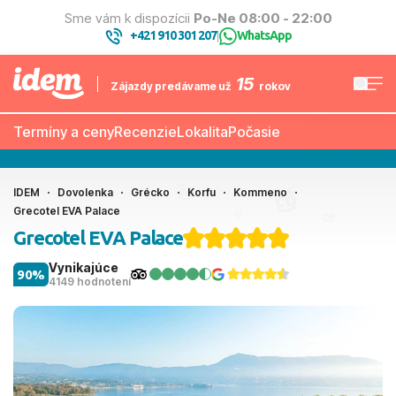
Sme vám k dispozícii
Po-Ne 08:00 - 22:00
+421 910 301 207
WhatsApp
|
15
Zájazdy predávame už
rokov
Termíny a ceny
Recenzie
Lokalita
Počasie
IDEM
Dovolenka
Grécko
Korfu
Kommeno
Grecotel EVA Palace
Grecotel EVA Palace
Vynikajúce
90%
4149 hodnotení