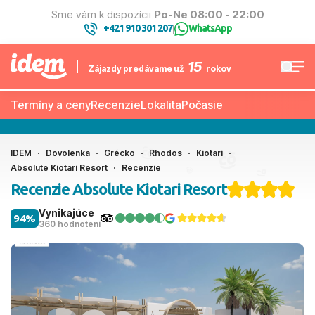
Sme vám k dispozícii
Po-Ne 08:00 - 22:00
+421 910 301 207
WhatsApp
|
15
Zájazdy predávame už
rokov
Termíny a ceny
Recenzie
Lokalita
Počasie
IDEM
Dovolenka
Grécko
Rhodos
Kiotari
Absolute Kiotari Resort
Recenzie
Recenzie Absolute Kiotari Resort
Vynikajúce
94%
360 hodnotení