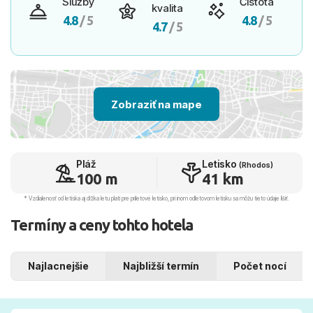
Služby
Čistota
kvalita
4.8
/ 5
4.8
/ 5
4.7
/ 5
Zobraziť na mape
Pláž
Letisko
(Rhodos)
100 m
41 km
* Vzdialenosť od letiska aj dľžka letu platí pre príletové letisko, pri inom odletovom letisku sa môžu tieto údaje líšiť.
Termíny a ceny tohto hotela
Najlacnejšie
Najbližší termín
Počet nocí