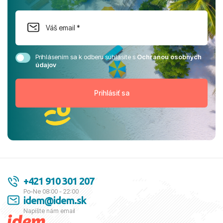
Prihlásením sa k odberu súhlasíte s
Ochranou osobných
údajov
+421 910 301 207
Po-Ne 08:00 - 22:00
idem@idem.sk
Napíšte nám email