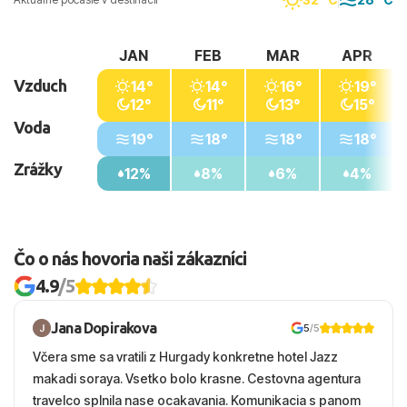
JAN
FEB
MAR
APR
Vzduch
14°
14°
16°
19°
12°
11°
13°
15°
Voda
19°
18°
18°
18°
Zrážky
12%
8%
6%
4%
Čo o nás hovoria naši zákazníci
4.9
/5
Jana Dopirakova
5
/5
Včera sme sa vratili z Hurgady konkretne hotel Jazz
makadi soraya. Vsetko bolo krasne. Cestovna agentura
travelco splnila nase ocakavania. Komunikacia s panom