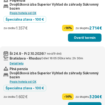
Polpenzia
Dvojlôžková izba Superior Výhľad do záhrady Súkromný
bazén
Popis hotela od CK
Špeciálna zľava - 100 €
1 357 €
2 714 €
-16%
za osobu
za skupinu
Overiť termín
Št 24.9 - Pi 2.10.2026
(7 nocí/9 dní)
Bratislava - Rhodos
Odlet 16:05 Dĺžka letu: 2h 30m
Detail letu
Plná penzia
Dvojlôžková izba Superior Výhľad do záhrady Súkromný
bazén
Popis hotela od CK
Špeciálna zľava - 100 €
1 602 €
3 204 €
-14%
za osobu
za skupinu