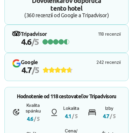
Dovolenkárov odporúča
tento hotel
(360 recenzií od Google a Tripadvisor)
Tripadvisor
118 recenzií
4.6
/5
Google
242 recenzií
4.7
/5
Hodnotenie od
118 cestovateľov
Tripadvisoru
Kvalita
Lokalita
Izby
spánku
4.1
/ 5
4.7
/ 5
4.6
/ 5
Cena/