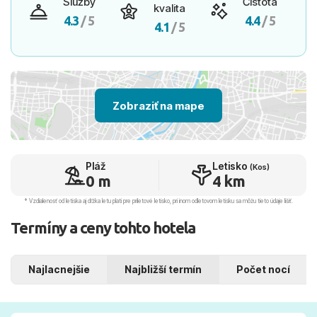
Služby
Čistota
kvalita
4.3
/ 5
4.4
/ 5
4.1
/ 5
Zobraziť na mape
Pláž
Letisko
(Kos)
0 m
4 km
* Vzdialenosť od letiska aj dľžka letu platí pre príletové letisko, pri inom odletovom letisku sa môžu tieto údaje líšiť.
Termíny a ceny tohto hotela
Najlacnejšie
Najbližší termín
Počet nocí