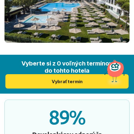
Vyberte si z 0 voľných termínov
do tohto hotela
Vybrať termín
89%