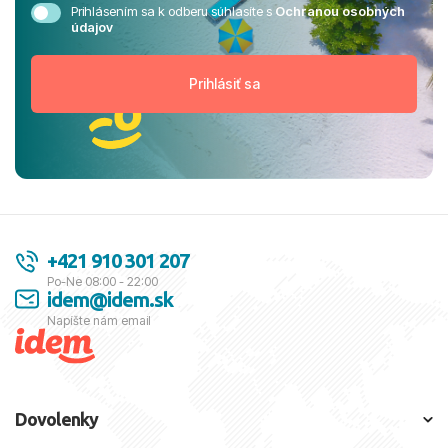
Prihlásením sa k odberu súhlasíte s
Ochranou osobných
údajov
+421 910 301 207
Po-Ne 08:00 - 22:00
idem@idem.sk
Napíšte nám email
Dovolenky