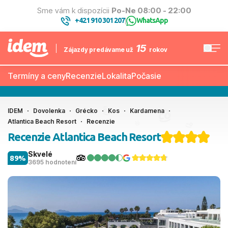
Sme vám k dispozícii
Po-Ne 08:00 - 22:00
+421 910 301 207
WhatsApp
|
15
Zájazdy predávame už
rokov
Termíny a ceny
Recenzie
Lokalita
Počasie
IDEM
Dovolenka
Grécko
Kos
Kardamena
Atlantica Beach Resort
Recenzie
Recenzie Atlantica Beach Resort
Skvelé
89%
3695 hodnotení