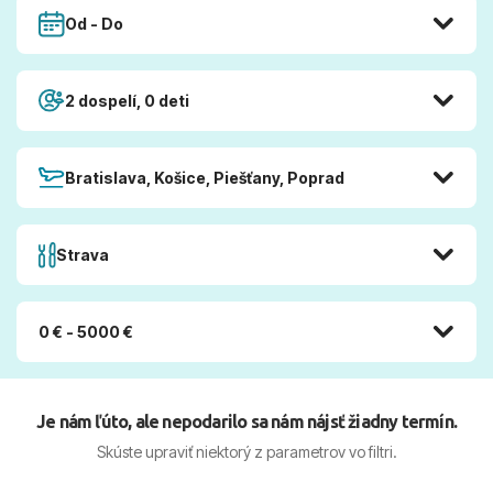
Od - Do
2 dospelí, 0 deti
Bratislava, Košice, Piešťany, Poprad
Strava
0 € - 5000 €
Je nám ľúto, ale nepodarilo sa nám nájsť žiadny termín.
Skúste upraviť niektorý z parametrov vo filtri.