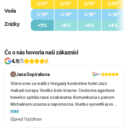
13°
12°
13°
16°
Voda
19°
18°
18°
18°
Zrážky
11%
8%
6%
4%
Čo o nás hovoria naši zákazníci
4.9
/5
Jana Dopirakova
5
/5
Včera sme sa vratili z Hurgady konkretne hotel Jazz
makadi soraya. Vsetko bolo krasne. Cestovna agentura
travelco splnila nase ocakavania. Komunikacia s panom
Michalinom uzasna a napomocna. Vsetko vysvetlil aj vo
viac
vecernych hodinach zaco sa ospravedlnujem. Hotel
krasny, cisty. Sluzby top. Strava, prostredie, more,
pred 1 týždňom
snorchlovanie. Dakujeme velmi pekne S pozdravom