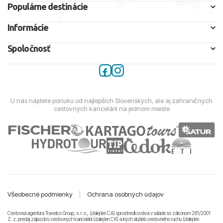
Populárne destinácie
Informácie
Spoločnosť
U nás nájdete ponuku od najlepších Slovenských, ale aj zahraničných
cestovných kancelárií na jednom mieste
Všeobecné podmienky
|
Ochrana osobných údajov
Cestovná agentúra Travelco Group, s. r. o., (ďalej len CA) sprostredkováva v súlade so zákonom 281/2001
Z. z. predaj zájazdov cestovných kancelárii (ďalej len CK) a iných služieb cestovného ruchu (ďalej len