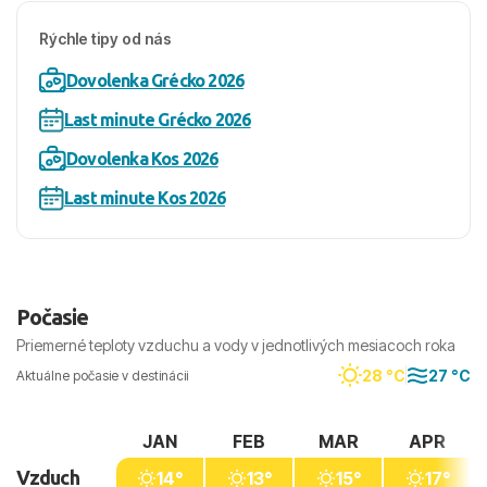
Rýchle tipy od nás
Dovolenka Grécko 2026
Last minute Grécko 2026
Dovolenka Kos 2026
Last minute Kos 2026
Počasie
Priemerné teploty vzduchu a vody v jednotlivých mesiacoch roka
28 °C
27 °C
Aktuálne počasie v destinácii
JAN
FEB
MAR
APR
Vzduch
14°
13°
15°
17°