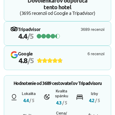
Dovolenkárov odporúča
tento hotel
(3695 recenzií od Google a Tripadvisor)
Tripadvisor
3689 recenzií
4.4
/5
Google
6 recenzií
4.8
/5
Hodnotenie od
3689 cestovateľov
Tripadvisoru
Kvalita
Lokalita
Izby
spánku
4.4
/ 5
4.2
/ 5
4.3
/ 5
Cena/