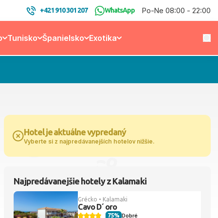
Po-Ne 08:00 - 22:00
+421 910 301 207
WhatsApp
o
Tunisko
Španielsko
Exotika
Hotel je aktuálne vypredaný
Vyberte si z najpredávanejších hotelov nižšie.
Najpredávanejšie hotely z Kalamaki
Grécko • Kalamaki
Cavo D´ oro
75%
Dobré