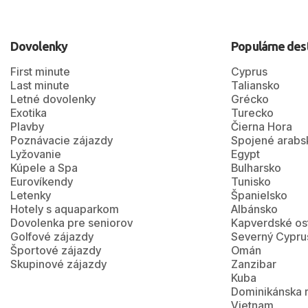
Dovolenky
Populárne des
First minute
Cyprus
Last minute
Taliansko
Letné dovolenky
Grécko
Exotika
Turecko
Plavby
Čierna Hora
Poznávacie zájazdy
Spojené arabs
Lyžovanie
Egypt
Kúpele a Spa
Bulharsko
Eurovíkendy
Tunisko
Letenky
Španielsko
Hotely s aquaparkom
Albánsko
Dovolenka pre seniorov
Kapverdské os
Golfové zájazdy
Severný Cypru
Športové zájazdy
Omán
Skupinové zájazdy
Zanzibar
Kuba
Dominikánska 
Vietnam