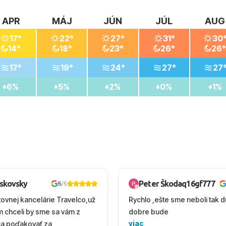
APR
MÁJ
JÚN
JÚL
AUG
17°
22°
27°
31°
30
14°
18°
23°
26°
26°
17°
19°
24°
27°
27
6%
5%
2%
0%
1%
oskovsky
Peter Škodaq16gf777
5
/5
tovnej kancelárie Travelco,už
Rychlo ,ešte sme neboli tak d
em chceli by sme sa vám z
dobre bude
viac
ca poďakovať za