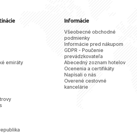
tinácie
Informácie
Všeobecné obchodné
podmienky
Informácie pred nákupom
GDPR - Poučenie
prevádzkovateľa
ké emiráty
Abecedný zoznam hotelov
Ocenenia a certifikáty
Napísali o nás
Overené cestovné
kancelárie
trovy
s
republika