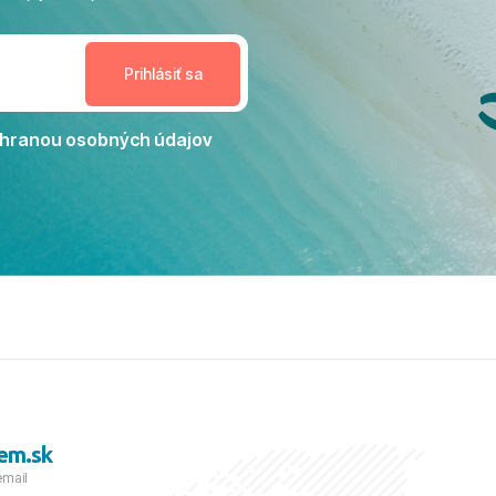
enudil, no zároveň bol
estoru na dokonalý relax. ​
nceláriu Travelco aj hotel TUI
Jacaranda môžeme s čistým
dporučiť každému, kto hľadá
ú dovolenku na vysokej
hranou osobných údajov
tko bolo zabezpečené na
viezdičkou. ​Už teraz sa
 s nami vyrazíte nabudúce!
 skvelé spomienky. ​S
a prianím mnohých ďalších
lientov, Juraj s rodinou.
em.sk
email