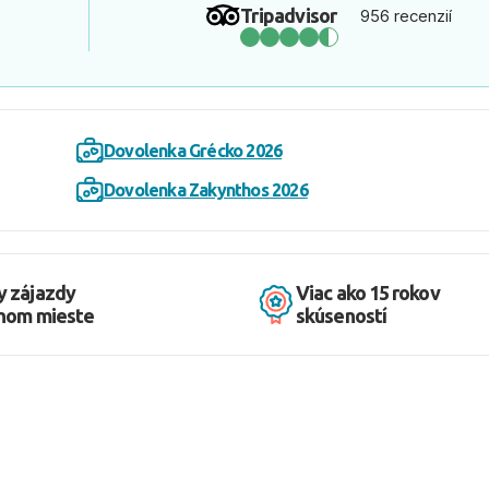
Tripadvisor
956 recenzií
Dovolenka Grécko 2026
Dovolenka Zakynthos 2026
y zájazdy
Viac ako 15 rokov
dnom mieste
skúseností