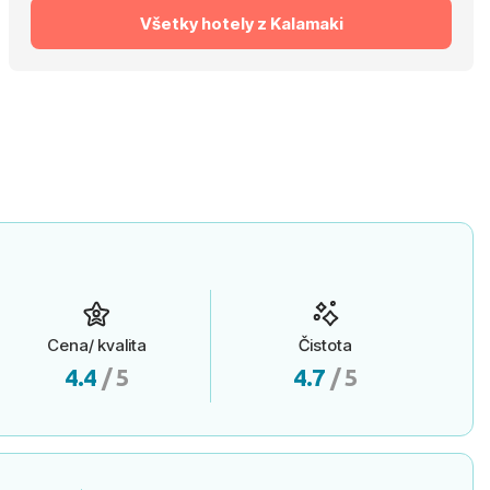
Všetky hotely z Kalamaki
Cena/ kvalita
Čistota
4.4
/ 5
4.7
/ 5