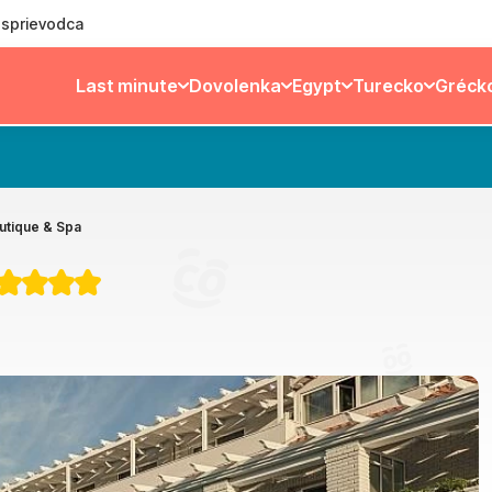
ý sprievodca
Last minute
Dovolenka
Egypt
Turecko
Gréck
tique & Spa