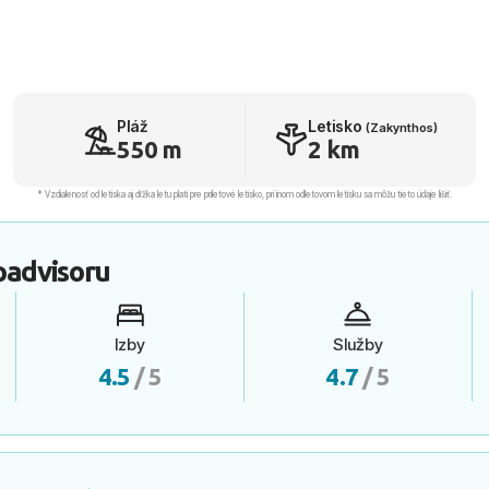
Pláž
Letisko
(Zakynthos)
550 m
2 km
* Vzdialenosť od letiska aj dľžka letu platí pre príletové letisko, pri inom odletovom letisku sa môžu tieto údaje líšiť.
padvisoru
Izby
Služby
4.5
/ 5
4.7
/ 5