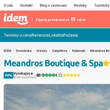
O nás
Kontakt
Blog o cestovaní
Novinky
Turistick
15
Zájazdy predávame už
rokov
Termíny a ceny
Recenzie
Lokalita
Počasie
IDEM
Dovolenka
Grécko
Zakynthos
Kalamaki
Meandros Bou
Meandros Boutique & Spa
Vynikajúce
90%
1246 hodnotení