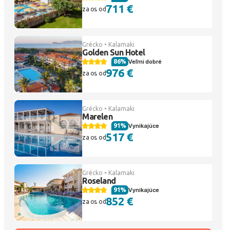
711 €
za os. od
Grécko • Kalamaki
Golden Sun Hotel
86%
Veľmi dobré
976 €
za os. od
Grécko • Kalamaki
Marelen
91%
Vynikajúce
517 €
za os. od
Grécko • Kalamaki
Roseland
91%
Vynikajúce
852 €
za os. od