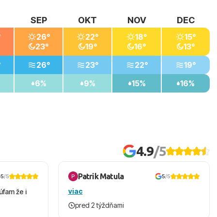
SEP
OKT
NOV
DEC
°
26°
22°
18°
15°
23°
19°
16°
13°
°
26°
23°
22°
19°
6%
9%
15%
16%
4.9
/5
Patrik Matula
5
/5
5
/5
viac
úfam že i
pred 2 týždňami