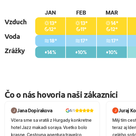
JAN
FEB
MAR
Vzduch
13°
13°
14°
12°
11°
12°
Voda
18°
17°
17°
Zrážky
14%
10%
10%
Čo o nás hovoria naši zákazníci
Jana Dopirakova
Juraj K
5
/5
Včera sme sa vratili z Hurgady konkretne
Milý tím ces
hotel Jazz makadi soraya. Vsetko bolo
teraz aj Id
krasne. Cestovna agentura travelco
celého srd