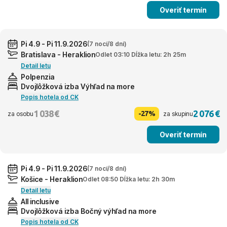
Overiť termín
Pi 4.9 - Pi 11.9.2026
(7 nocí/8 dní)
Bratislava - Heraklion
Odlet 03:10 Dĺžka letu: 2h 25m
Detail letu
Polpenzia
Dvojlôžková izba Výhľad na more
Popis hotela od CK
1 038 €
2 076 €
-27%
za osobu
za skupinu
Overiť termín
Pi 4.9 - Pi 11.9.2026
(7 nocí/8 dní)
Košice - Heraklion
Odlet 08:50 Dĺžka letu: 2h 30m
Detail letu
All inclusive
Dvojlôžková izba Bočný výhľad na more
Popis hotela od CK