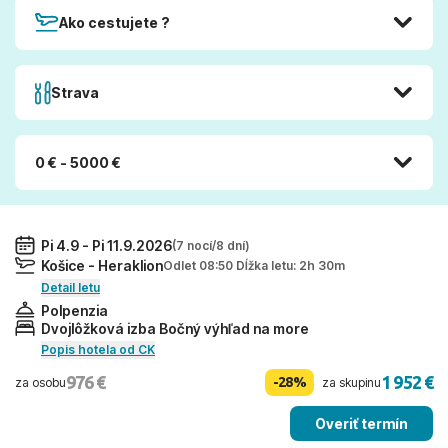
Ako cestujete ?
Strava
0 € - 5000 €
Pi 4.9 - Pi 11.9.2026
(7 nocí/8 dní)
Košice - Heraklion
Odlet 08:50 Dĺžka letu: 2h 30m
Detail letu
Polpenzia
Dvojlôžková izba Bočný výhľad na more
Popis hotela od CK
976 €
1 952 €
-28%
za osobu
za skupinu
Overiť termín