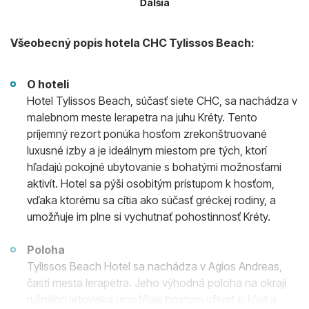
Ďalšia
Všeobecný popis hotela CHC Tylissos Beach:
O hoteli
Hotel Tylissos Beach, súčasť siete CHC, sa nachádza v
malebnom meste Ierapetra na juhu Kréty. Tento
príjemný rezort ponúka hosťom zrekonštruované
luxusné izby a je ideálnym miestom pre tých, ktorí
hľadajú pokojné ubytovanie s bohatými možnosťami
aktivít. Hotel sa pýši osobitým prístupom k hosťom,
vďaka ktorému sa cítia ako súčasť gréckej rodiny, a
umožňuje im plne si vychutnať pohostinnosť Kréty.
Poloha
Tylissos Beach Hotel sa nachádza v Agios Andreas,
časti mesta Ierapetra. Jeho výhodná poloha na okraji
rušného letoviska umožňuje hosťom užívať si kľud a