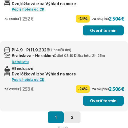
Dvojlôžková izba Výhľad na more
Popis hotela od CK
1 252 €
2 504 €
-24%
za osobu
za skupinu
Overiť termín
Pi 4.9 - Pi 11.9.2026
(7 nocí/8 dní)
Bratislava - Heraklion
Odlet 03:10 Dĺžka letu: 2h 25m
Detail letu
All inclusive
Dvojlôžková izba Výhľad na more
Popis hotela od CK
1 253 €
2 506 €
-24%
za osobu
za skupinu
Overiť termín
1
2