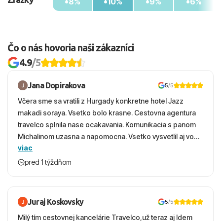
8%
10%
9%
6%
Vzdialenosti od
Pláže: 20 m cez miestnu komunikáciu
Letiska Heraklion: 100 km
Čo o nás hovoria naši zákazníci
Centra mesta: 1 km
Nákupných možností: 0 m v okolí hotela
4.9
/5
Jana Dopirakova
5
/5
Včera sme sa vratili z Hurgady konkretne hotel Jazz
makadi soraya. Vsetko bolo krasne. Cestovna agentura
travelco splnila nase ocakavania. Komunikacia s panom
Michalinom uzasna a napomocna. Vsetko vysvetlil aj vo
viac
vecernych hodinach zaco sa ospravedlnujem. Hotel
krasny, cisty. Sluzby top. Strava, prostredie, more,
pred 1 týždňom
snorchlovanie. Dakujeme velmi pekne S pozdravom
Juraj Koskovsky
5
/5
Milý tím cestovnej kancelárie Travelco,už teraz aj Idem