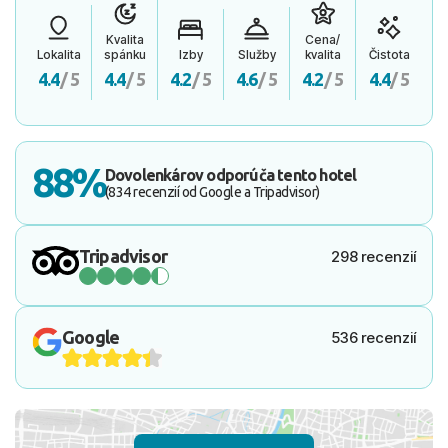
Kvalita
Cena/
Lokalita
spánku
Izby
Služby
kvalita
Čistota
4.4
/ 5
4.4
/ 5
4.2
/ 5
4.6
/ 5
4.2
/ 5
4.4
/ 5
88%
Dovolenkárov odporúča tento hotel
(834 recenzií od Google a Tripadvisor)
Tripadvisor
298 recenzií
Google
536 recenzií