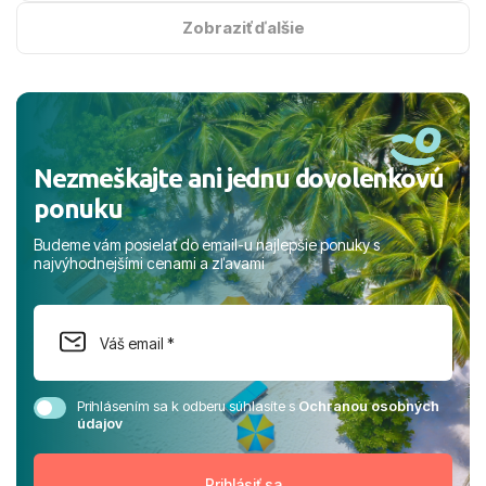
na vysokej úrovni. Všetko bolo zabezpečené na jednotku
s hviezdičkou. ​Už teraz sa tešíme, kam s nami vyrazíte
Zobraziť ďalšie
nabudúce! Ďakujeme za skvelé spomienky. ​S pozdravom
a prianím mnohých ďalších spokojných klientov, Juraj s
rodinou.
Nezmeškajte ani jednu dovolenkovú
ponuku
Budeme vám posielať do email-u najlepšie ponuky s
najvýhodnejšími cenami a zľavami
Prihlásením sa k odberu súhlasíte s
Ochranou osobných
údajov