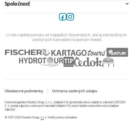
Spoločnosť
U nás nájdete ponuku od najlepších Slovenských, ale aj zahraničných
cestovných kancelárií na jednom mieste
Všeobecné podmienky
|
Ochrana osobných údajov
Cestovná agentúra Travelco Group, s. r. o., (ďalej len CA) sprostredkováva v súlade so zákonom 281/2001
Z. z. predaj zájazdov cestovných kancelárii (ďalej len CK) a iných služieb cestovného ruchu (ďalej len
zájazdy).
© 2011-2026 Travelco Group, s. r. o. Všetky práva vyhradené.