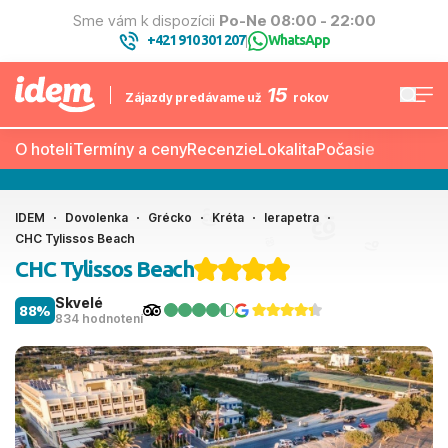
Sme vám k dispozícii
Po-Ne 08:00 - 22:00
+421 910 301 207
WhatsApp
|
15
Zájazdy predávame už
rokov
O hoteli
Termíny a ceny
Recenzie
Lokalita
Počasie
IDEM
Dovolenka
Grécko
Kréta
Ierapetra
CHC Tylissos Beach
CHC Tylissos Beach
Skvelé
88%
834 hodnotení