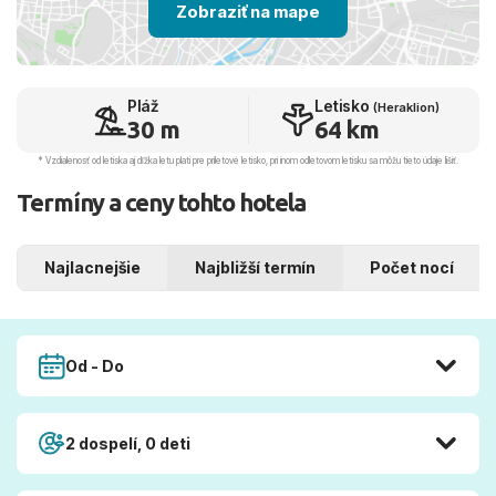
Zobraziť na mape
Pláž
Letisko
(Heraklion)
30 m
64 km
* Vzdialenosť od letiska aj dľžka letu platí pre príletové letisko, pri inom odletovom letisku sa môžu tieto údaje líšiť.
Termíny a ceny tohto hotela
Najlacnejšie
Najbližší termín
Počet nocí
Od - Do
2 dospelí, 0 deti