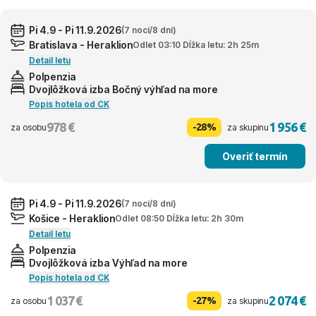
Pi 4.9 - Pi 11.9.2026
(7 nocí/8 dní)
Bratislava - Heraklion
Odlet 03:10 Dĺžka letu: 2h 25m
Detail letu
Polpenzia
Dvojlôžková izba Bočný výhľad na more
Popis hotela od CK
978 €
1 956 €
-28%
za osobu
za skupinu
Overiť termín
Pi 4.9 - Pi 11.9.2026
(7 nocí/8 dní)
Košice - Heraklion
Odlet 08:50 Dĺžka letu: 2h 30m
Detail letu
Polpenzia
Dvojlôžková izba Výhľad na more
Popis hotela od CK
1 037 €
2 074 €
-27%
za osobu
za skupinu