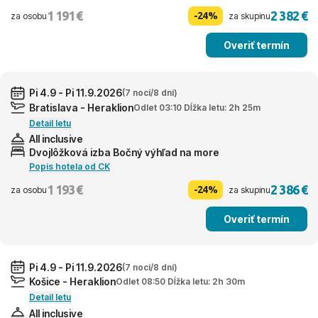
1 191 €
2 382 €
-24%
za osobu
za skupinu
Overiť termín
Pi 4.9 - Pi 11.9.2026
(7 nocí/8 dní)
Bratislava - Heraklion
Odlet 03:10 Dĺžka letu: 2h 25m
Detail letu
All inclusive
Dvojlôžková izba Bočný výhľad na more
Popis hotela od CK
1 193 €
2 386 €
-24%
za osobu
za skupinu
Overiť termín
Pi 4.9 - Pi 11.9.2026
(7 nocí/8 dní)
Košice - Heraklion
Odlet 08:50 Dĺžka letu: 2h 30m
Detail letu
All inclusive