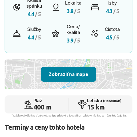
Kvalita
Lokalita
Izby
spánku
3.8
/ 5
4.3
/ 5
4.4
/ 5
Cena/
Služby
Čistota
kvalita
4.4
/ 5
4.5
/ 5
3.9
/ 5
Zobraziť na mape
Pláž
Letisko
(Heraklion)
400 m
15 km
* Vzdialenosť od letiska aj dľžka letu platí pre príletové letisko, pri inom odletovom letisku sa môžu tieto údaje líšiť.
Termíny a ceny tohto hotela