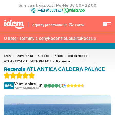
Sme vám k dispozícii
Po-Ne 08:00 - 22:00
+421 910 301 207
WhatsApp
|
15
Zájazdy predávame už
rokov
O hoteli
Termíny a ceny
Recenzie
Lokalita
Počasie
IDEM
Dovolenka
Grécko
Kréta
Hersonissos
ATLANTICA CALDERA PALACE
Recenzie
Recenzie ATLANTICA CALDERA PALACE
Veľmi dobré
86%
7422 hodnotení