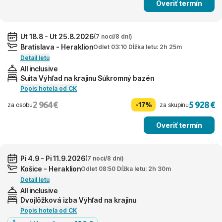
Overiť termín
Ut 18.8 - Ut 25.8.2026
(7 nocí/8 dní)
Bratislava - Heraklion
Odlet 03:10 Dĺžka letu: 2h 25m
Detail letu
All inclusive
Suita Výhľad na krajinu Súkromný bazén
Popis hotela od CK
2 964 €
5 928 €
-17%
za osobu
za skupinu
Overiť termín
Pi 4.9 - Pi 11.9.2026
(7 nocí/8 dní)
Košice - Heraklion
Odlet 08:50 Dĺžka letu: 2h 30m
Detail letu
All inclusive
Dvojlôžková izba Výhľad na krajinu
Popis hotela od CK