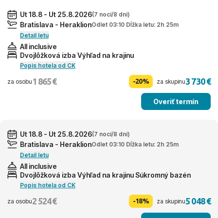
Ut 18.8 - Ut 25.8.2026
(7 nocí/8 dní)
Bratislava - Heraklion
Odlet 03:10 Dĺžka letu: 2h 25m
Detail letu
All inclusive
Dvojlôžková izba Výhľad na krajinu
Popis hotela od CK
1 865 €
3 730 €
-20%
za osobu
za skupinu
Overiť termín
Ut 18.8 - Ut 25.8.2026
(7 nocí/8 dní)
Bratislava - Heraklion
Odlet 03:10 Dĺžka letu: 2h 25m
Detail letu
All inclusive
Dvojlôžková izba Výhľad na krajinu Súkromný bazén
Popis hotela od CK
2 524 €
5 048 €
-18%
za osobu
za skupinu