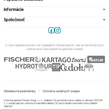
Informácie
Spoločnosť
U nás nájdete ponuku od najlepších Slovenských, ale aj zahraničných
cestovných kancelárií na jednom mieste
Všeobecné podmienky
|
Ochrana osobných údajov
Cestovná agentúra Travelco Group, s. r. o., (ďalej len CA) sprostredkováva v súlade so zákonom 281/2001
Z. z. predaj zájazdov cestovných kancelárii (ďalej len CK) a iných služieb cestovného ruchu (ďalej len
zájazdy).