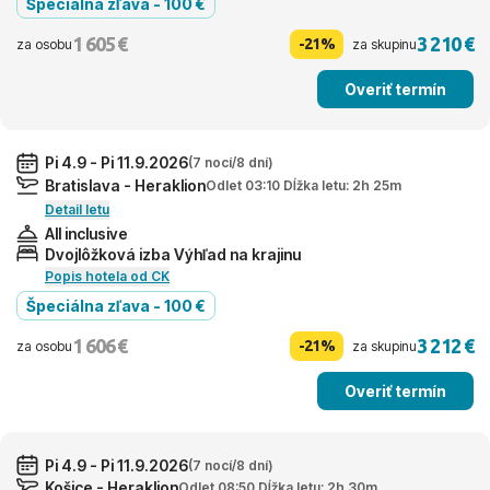
Špeciálna zľava - 100 €
1 605 €
3 210 €
-21%
za osobu
za skupinu
Overiť termín
Pi 4.9 - Pi 11.9.2026
(7 nocí/8 dní)
Bratislava - Heraklion
Odlet 03:10 Dĺžka letu: 2h 25m
Detail letu
All inclusive
Dvojlôžková izba Výhľad na krajinu
Popis hotela od CK
Špeciálna zľava - 100 €
1 606 €
3 212 €
-21%
za osobu
za skupinu
Overiť termín
Pi 4.9 - Pi 11.9.2026
(7 nocí/8 dní)
Košice - Heraklion
Odlet 08:50 Dĺžka letu: 2h 30m