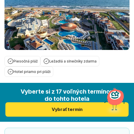
Piesočná pláž
Ležadlá a slnečníky zdarma
Hotel priamo pri pláži
Vyberte si z 17 voľných termínov
do tohto hotela
Vybrať termín