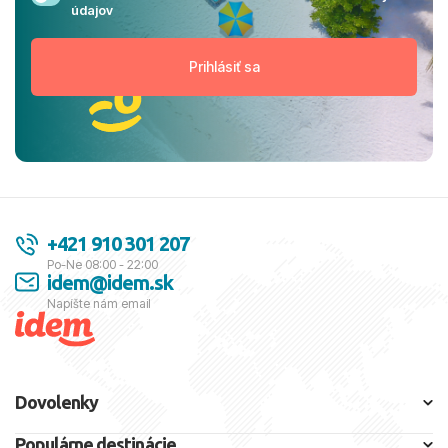
údajov
+421 910 301 207
Po-Ne 08:00 - 22:00
idem@idem.sk
Napíšte nám email
Dovolenky
Populárne destinácie