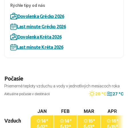
Rýchle tipy od nás
Dovolenka Grécko 2026
Last minute Grécko 2026
Dovolenka Kréta 2026
Last minute Kréta 2026
Počasie
Priemerné teploty vzduchu a vody v jednotlivých mesiacoch roka
28 °C
27 °C
Aktuálne počasie v destinácii
JAN
FEB
MAR
APR
Vzduch
14°
14°
15°
18°
12°
12°
13°
15°