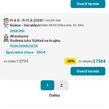
Overiť termín
Pi 4.9 - Pi 11.9.2026
(7 nocí/8 dní)
Košice - Heraklion
Odlet 08:50 Dĺžka letu: 2h 30m
Detail letu
All inclusive
Rodinná izba Výhľad na krajinu
Popis hotela od CK
Špeciálna zľava - 100 €
1 879 €
3 758 €
-20%
za osobu
za skupinu
Overiť termín
1
2
Ďalšia