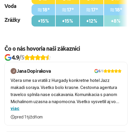
Voda
18°
17°
17°
18°
Zrážky
15%
15%
12%
8%
Čo o nás hovoria naši zákazníci
4.9
/5
Jana Dopirakova
5
/5
Včera sme sa vratili z Hurgady konkretne hotel Jazz
makadi soraya. Vsetko bolo krasne. Cestovna agentura
travelco splnila nase ocakavania. Komunikacia s panom
Michalinom uzasna a napomocna. Vsetko vysvetlil aj vo
viac
vecernych hodinach zaco sa ospravedlnujem. Hotel
krasny, cisty. Sluzby top. Strava, prostredie, more,
pred 1 týždňom
snorchlovanie. Dakujeme velmi pekne S pozdravom