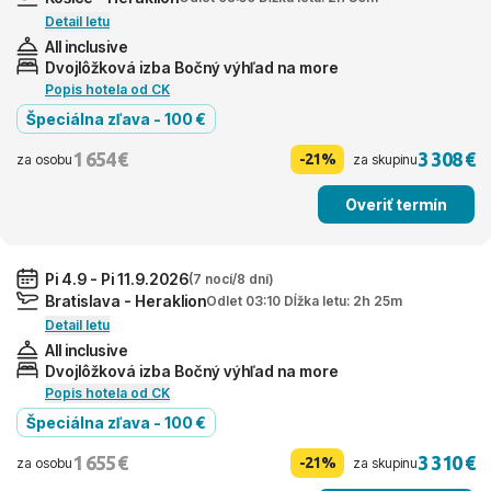
Detail letu
All inclusive
Dvojlôžková izba Bočný výhľad na more
Popis hotela od CK
Špeciálna zľava - 100 €
1 654 €
3 308 €
-21%
za osobu
za skupinu
Overiť termín
Pi 4.9 - Pi 11.9.2026
(7 nocí/8 dní)
Bratislava - Heraklion
Odlet 03:10 Dĺžka letu: 2h 25m
Detail letu
All inclusive
Dvojlôžková izba Bočný výhľad na more
Popis hotela od CK
Špeciálna zľava - 100 €
1 655 €
3 310 €
-21%
za osobu
za skupinu