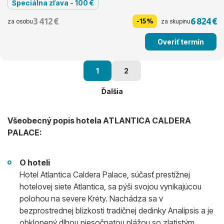
Špeciálna zľava - 100 €
3 412 €
6 824 €
-15%
za osobu
za skupinu
Overiť termín
1
2
Ďalšia
Všeobecný popis hotela ATLANTICA CALDERA
PALACE:
O hoteli
Hotel Atlantica Caldera Palace, súčasť prestížnej
hotelovej siete Atlantica, sa pýši svojou vynikajúcou
polohou na severe Kréty. Nachádza sa v
bezprostrednej blízkosti tradičnej dedinky Analipsis a je
obklopený dlhou piesočnatou plážou so zlatistým