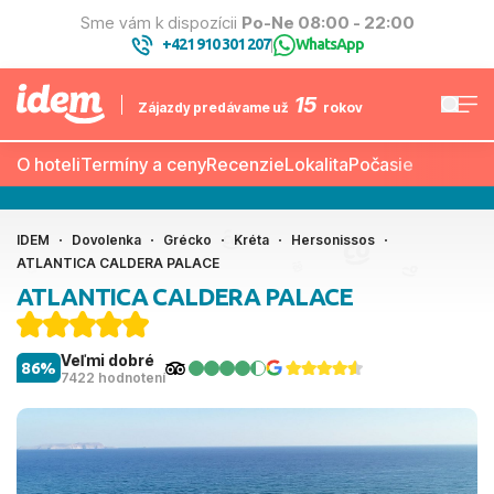
Sme vám k dispozícii
Po-Ne 08:00 - 22:00
+421 910 301 207
WhatsApp
|
15
Zájazdy predávame už
rokov
O hoteli
Termíny a ceny
Recenzie
Lokalita
Počasie
IDEM
Dovolenka
Grécko
Kréta
Hersonissos
ATLANTICA CALDERA PALACE
ATLANTICA CALDERA PALACE
Veľmi dobré
86%
7422 hodnotení