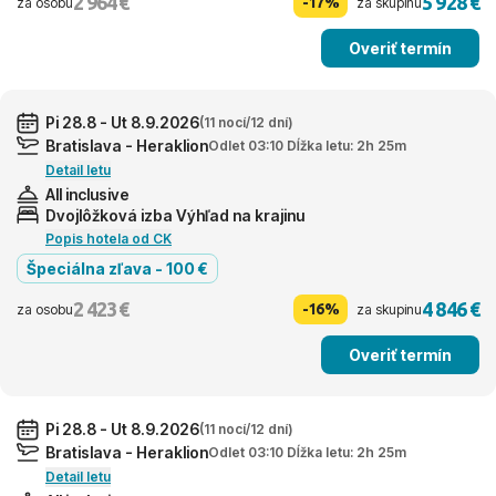
2 964 €
5 928 €
-17%
za osobu
za skupinu
Overiť termín
Pi 28.8 - Ut 8.9.2026
(11 nocí/12 dní)
Bratislava - Heraklion
Odlet 03:10 Dĺžka letu: 2h 25m
Detail letu
All inclusive
Dvojlôžková izba Výhľad na krajinu
Popis hotela od CK
Špeciálna zľava - 100 €
2 423 €
4 846 €
-16%
za osobu
za skupinu
Overiť termín
Pi 28.8 - Ut 8.9.2026
(11 nocí/12 dní)
Bratislava - Heraklion
Odlet 03:10 Dĺžka letu: 2h 25m
Detail letu