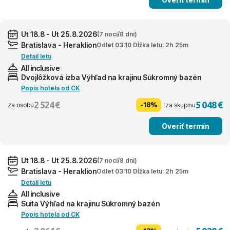
Ut 18.8 - Ut 25.8.2026
(7 nocí/8 dní)
Bratislava - Heraklion
Odlet 03:10 Dĺžka letu: 2h 25m
Detail letu
All inclusive
Dvojlôžková izba Výhľad na krajinu Súkromný bazén
Popis hotela od CK
2 524 €
5 048 €
-18%
za osobu
za skupinu
Overiť termín
Ut 18.8 - Ut 25.8.2026
(7 nocí/8 dní)
Bratislava - Heraklion
Odlet 03:10 Dĺžka letu: 2h 25m
Detail letu
All inclusive
Suita Výhľad na krajinu Súkromný bazén
Popis hotela od CK