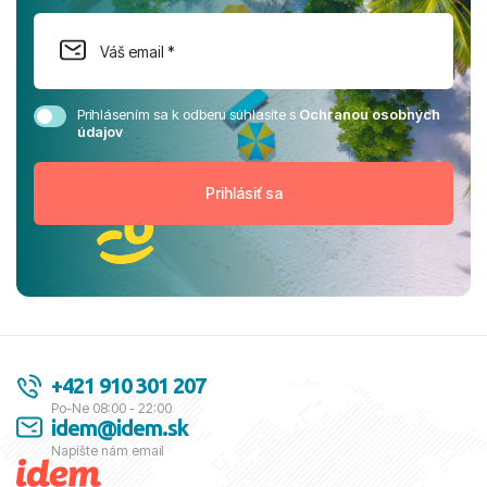
Prihlásením sa k odberu súhlasíte s
Ochranou osobných
údajov
+421 910 301 207
Po-Ne 08:00 - 22:00
idem@idem.sk
Napíšte nám email