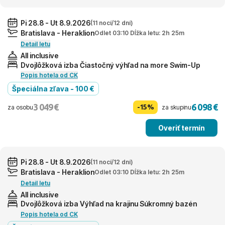
Pi 28.8 - Ut 8.9.2026
(11 nocí/12 dní)
Bratislava - Heraklion
Odlet 03:10 Dĺžka letu: 2h 25m
Detail letu
All inclusive
Dvojlôžková izba Čiastočný výhľad na more Swim-Up
Popis hotela od CK
Špeciálna zľava - 100 €
3 049 €
6 098 €
-15%
za osobu
za skupinu
Overiť termín
Pi 28.8 - Ut 8.9.2026
(11 nocí/12 dní)
Bratislava - Heraklion
Odlet 03:10 Dĺžka letu: 2h 25m
Detail letu
All inclusive
Dvojlôžková izba Výhľad na krajinu Súkromný bazén
Popis hotela od CK