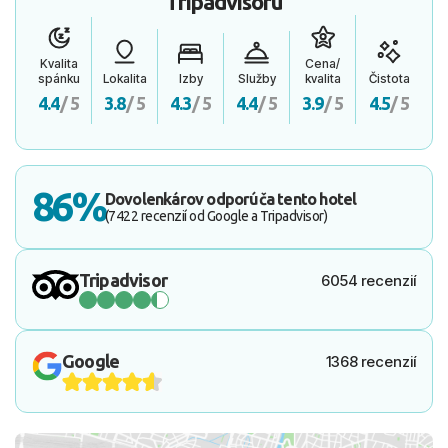
Tripadvisoru
Kvalita
Cena/
spánku
Lokalita
Izby
Služby
kvalita
Čistota
4.4
/ 5
3.8
/ 5
4.3
/ 5
4.4
/ 5
3.9
/ 5
4.5
/ 5
86%
Dovolenkárov odporúča tento hotel
(7422 recenzií od Google a Tripadvisor)
Tripadvisor
6054 recenzií
Google
1368 recenzií