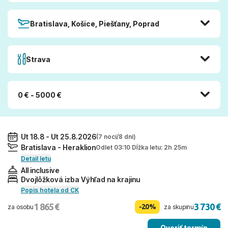
Bratislava, Košice, Piešťany, Poprad
Strava
0 € - 5000 €
Ut 18.8 - Ut 25.8.2026
(7 nocí/8 dní)
Bratislava - Heraklion
Odlet 03:10 Dĺžka letu: 2h 25m
Detail letu
All inclusive
Dvojlôžková izba Výhľad na krajinu
Popis hotela od CK
1 865 €
3 730 €
-20%
za osobu
za skupinu
Overiť termín