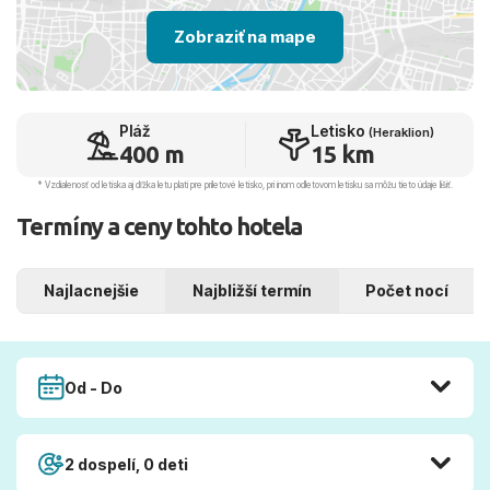
Zobraziť na mape
Pláž
Letisko
(Heraklion)
400 m
15 km
* Vzdialenosť od letiska aj dľžka letu platí pre príletové letisko, pri inom odletovom letisku sa môžu tieto údaje líšiť.
Termíny a ceny tohto hotela
Najlacnejšie
Najbližší termín
Počet nocí
Od - Do
2 dospelí, 0 deti