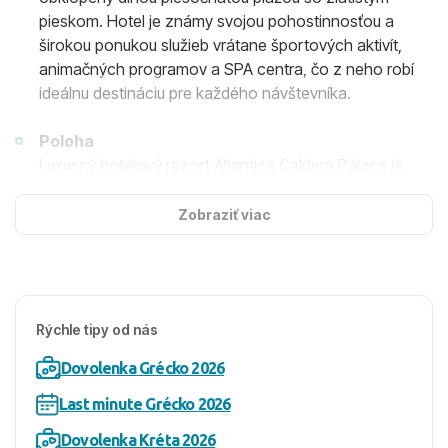
pieskom. Hotel je známy svojou pohostinnosťou a
širokou ponukou služieb vrátane športových aktivít,
animačných programov a SPA centra, čo z neho robí
ideálnu destináciu pre každého návštevníka.
Poloha
Luxusný hotelový rezort Atlantica Caldera Palace je
situovaný pri krásnej piesočnatej pláži Lyttos a v
blízkosti dedinky Analipsis, známej svojimi kaviarňami,
Zobraziť viac
barmi a plážovými obchodmi. Hotel je vzdialený len 4
km od živého letoviska Hersonissos, ktoré ponúka
množstvo obchodov, kaviarní a reštaurácií.
Rýchle tipy od nás
Ubytovanie
Ubytovanie v hoteli Atlantica Caldera Palace zahŕňa
Dovolenka Grécko 2026
moderné a priestranné izby, ktoré sú vybavené
klimatizáciou, LCD TV, Wi-Fi pripojením, minibarom a
Last minute Grécko 2026
ďalšími pohodlnými prvkami. Okrem štandardných izieb
Dovolenka Kréta 2026