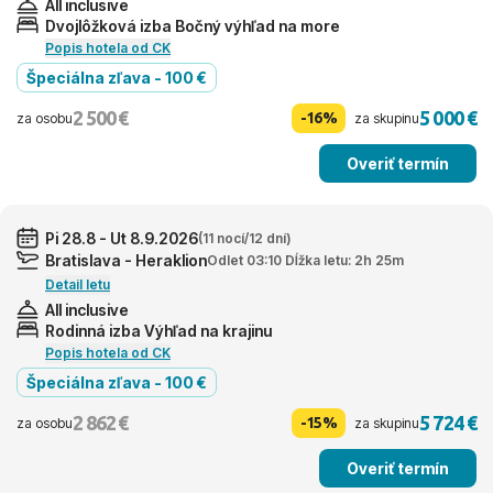
All inclusive
Dvojlôžková izba Bočný výhľad na more
Popis hotela od CK
Špeciálna zľava - 100 €
2 500 €
5 000 €
-16%
za osobu
za skupinu
Overiť termín
Pi 28.8 - Ut 8.9.2026
(11 nocí/12 dní)
Bratislava - Heraklion
Odlet 03:10 Dĺžka letu: 2h 25m
Detail letu
All inclusive
Rodinná izba Výhľad na krajinu
Popis hotela od CK
Špeciálna zľava - 100 €
2 862 €
5 724 €
-15%
za osobu
za skupinu
Overiť termín