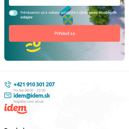
Prihlásením sa k odberu súhlasíte s
Ochranou osobných
údajov
+421 910 301 207
Po-Ne 08:00 - 22:00
idem@idem.sk
Napíšte nám email