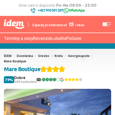
Sme vám k dispozícii
Po-Ne 08:00 - 22:00
+421 910 301 207
WhatsApp
|
15
Zájazdy predávame už
rokov
Termíny a ceny
Recenzie
Lokalita
Počasie
IDEM
Dovolenka
Grécko
Kréta
Georgioupolis
Mare Boutique
Mare Boutique
Dobré
79%
509 hodnotení