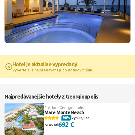
Hotel je aktuálne vypredaný
Vyberte si z najpredávanejších hotelov nižšie.
Najpredávanejšie hotely z Georgioupolis
Grécko • Georgioupolis
Mare Monte Beach
90%
Vynikajúce
692 €
za os. od