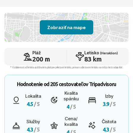
Zobraziť na mape
Pláž
Letisko
(Heraklion)
200 m
83 km
* Vzdialenosť od letiska aj dľžka letu platí pre príletové letisko, pri inom odletovom letisku sa môžu tieto údaje líšiť.
Hodnotenie od
205 cestovateľov
Tripadvisoru
Kvalita
Lokalita
Izby
spánku
4.5
/ 5
3.9
/ 5
4
/ 5
Cena/
Služby
Čistota
kvalita
4.3
/ 5
4.3
/ 5
4
/ 5