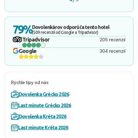
79%
Dovolenkárov odporúča tento hotel
(509 recenzií od Google a Tripadvisor)
Tripadvisor
205 recenzií
Google
304 recenzií
Rýchle tipy od nás
Dovolenka Grécko 2026
Last minute Grécko 2026
Dovolenka Kréta 2026
Last minute Kréta 2026