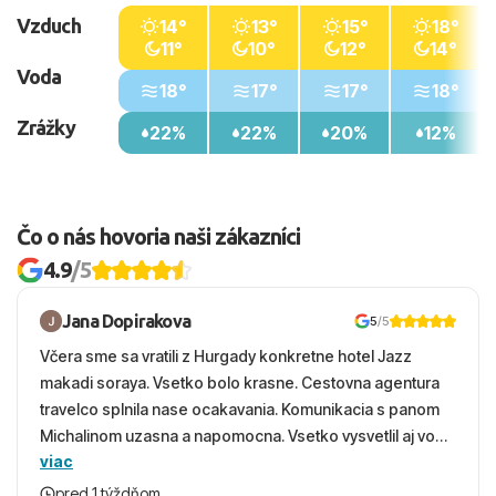
Vzduch
14°
13°
15°
18°
11°
10°
12°
14°
Voda
18°
17°
17°
18°
Zrážky
22%
22%
20%
12%
Čo o nás hovoria naši zákazníci
4.9
/5
Jana Dopirakova
5
/5
Včera sme sa vratili z Hurgady konkretne hotel Jazz
makadi soraya. Vsetko bolo krasne. Cestovna agentura
travelco splnila nase ocakavania. Komunikacia s panom
Michalinom uzasna a napomocna. Vsetko vysvetlil aj vo
viac
vecernych hodinach zaco sa ospravedlnujem. Hotel
krasny, cisty. Sluzby top. Strava, prostredie, more,
pred 1 týždňom