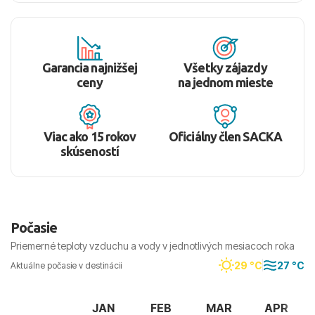
Garancia najnižšej
Všetky zájazdy
ceny
na jednom mieste
Viac ako 15 rokov
Oficiálny člen SACKA
skúseností
Počasie
Priemerné teploty vzduchu a vody v jednotlivých mesiacoch roka
29 °C
27 °C
Aktuálne počasie v destinácii
JAN
FEB
MAR
APR