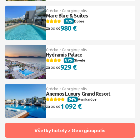
Grécko • Georgioupolis
Mare Blue & Suites
78%
Dobré
980 €
za os. od
Grécko • Georgioupolis
Hydramis Palace
87%
Skvelé
929 €
za os. od
Grécko • Georgioupolis
Anemos Luxury Grand Resort
94%
Vynikajúce
1 092 €
za os. od
Všetky hotely z Georgioupolis