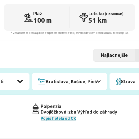
Pláž
Letisko
(Heraklion)
100 m
51 km
* Vzdialenosť od letiska aj dľžka letu platí pre príletové letisko, pri inom odletovom letisku sa môžu tieto údaje líšiť.
Najlacnejšie
ti
Bratislava, Košice, Piešťany, Poprad
Strava
Polpenzia
Dvojlôžková izba Výhľad do záhrady
Popis hotela od CK