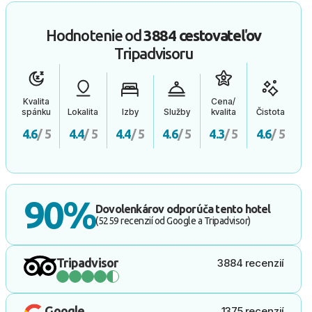
Hodnotenie od
3884 cestovateľov
Tripadvisoru
Kvalita
Cena/
spánku
Lokalita
Izby
Služby
kvalita
Čistota
4.6
/ 5
4.4
/ 5
4.4
/ 5
4.6
/ 5
4.3
/ 5
4.6
/ 5
90%
Dovolenkárov odporúča tento hotel
(5259 recenzií od Google a Tripadvisor)
Tripadvisor
3884 recenzií
Google
1375 recenzií