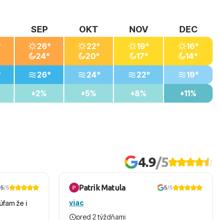
SEP
OKT
NOV
DEC
°
26°
22°
19°
16°
24°
20°
17°
14°
°
26°
24°
22°
19°
2%
5%
8%
11%
4.9
/5
Patrik Matula
5
/5
5
/5
viac
úfam že i
pred 2 týždňami