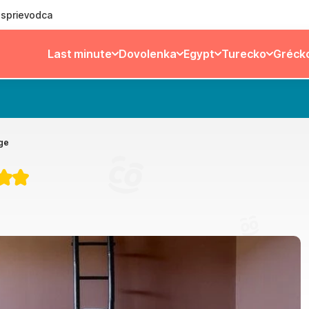
ý sprievodca
Last minute
Dovolenka
Egypt
Turecko
Gréck
age