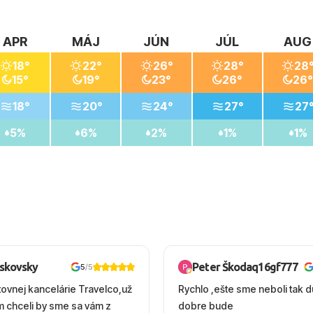
APR
MÁJ
JÚN
JÚL
AUG
18°
22°
26°
28°
28
15°
19°
23°
26°
26°
18°
20°
24°
27°
27
5%
6%
2%
1%
1%
oskovsky
Peter Škodaq16gf777
5
/5
tovnej kancelárie Travelco,už
Rychlo ,ešte sme neboli tak d
em chceli by sme sa vám z
dobre bude