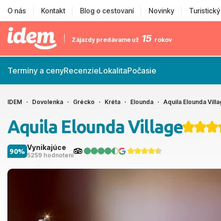
O nás
Kontakt
Blog o cestovaní
Novinky
Turistick
15
Zájazdy predávame už
rokov
Termíny a ceny
Recenzie
Lokalita
Počasie
IDEM
Dovolenka
Grécko
Kréta
Elounda
Aquila Elounda Vill
Aquila Elounda Village
Vynikajúce
90%
5259 hodnotení