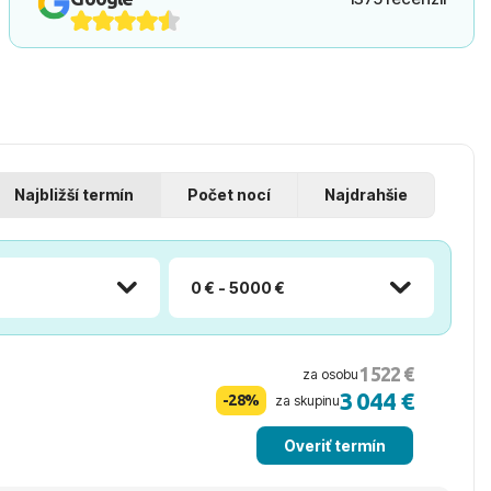
Najbližší termín
Počet nocí
Najdrahšie
0 € - 5000 €
1 522 €
za osobu
3 044 €
-28%
za skupinu
Overiť termín