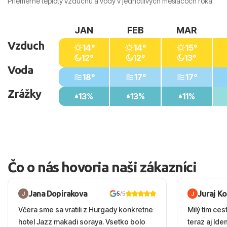
Priemerné teploty vzduchu a vody v jednotlivých mesiacoch roka
JAN
FEB
MAR
Vzduch
14°
14°
15°
12°
12°
13°
Voda
18°
17°
17°
Zrážky
13%
13%
11%
Čo o nás hovoria naši zákazníci
Jana Dopirakova
Juraj K
5
/5
Včera sme sa vratili z Hurgady konkretne
Milý tím ces
hotel Jazz makadi soraya. Vsetko bolo
teraz aj Id