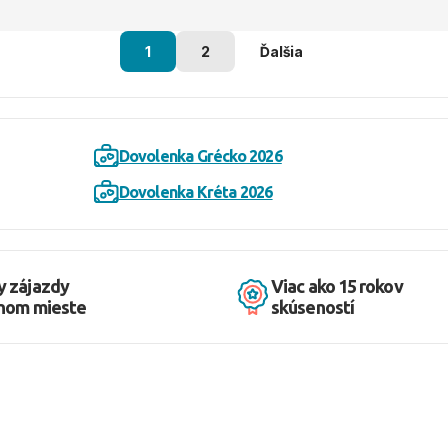
1
2
Ďalšia
Dovolenka Grécko 2026
Dovolenka Kréta 2026
y zájazdy
Viac ako 15 rokov
dnom mieste
skúseností