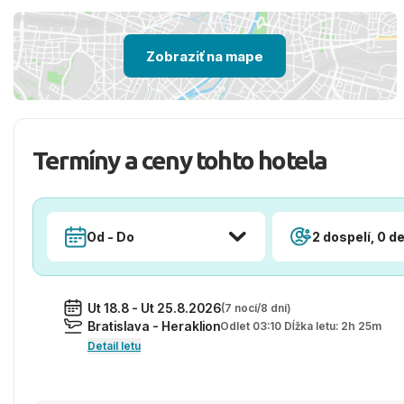
Zobraziť na mape
Termíny a ceny tohto hotela
Od - Do
2 dospelí, 0 de
Ut 18.8 - Ut 25.8.2026
(7 nocí/8 dní)
Bratislava - Heraklion
Odlet 03:10 Dĺžka letu: 2h 25m
Detail letu