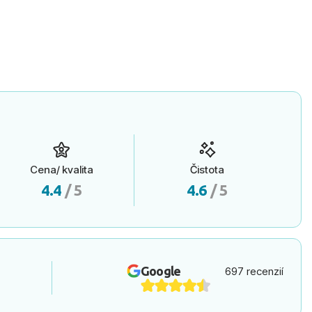
Cena/ kvalita
Čistota
4.4
/ 5
4.6
/ 5
Google
697 recenzií