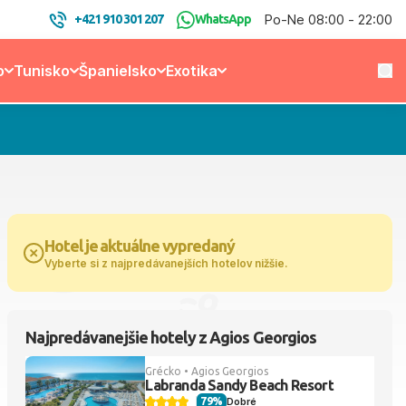
Po-Ne 08:00 - 22:00
+421 910 301 207
WhatsApp
o
Tunisko
Španielsko
Exotika
Hotel je aktuálne vypredaný
Vyberte si z najpredávanejších hotelov nižšie.
Najpredávanejšie hotely z Agios Georgios
Grécko • Agios Georgios
Labranda Sandy Beach Resort
79%
Dobré