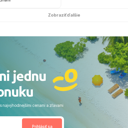
 úsmevom spomínať. ​Všetko
solútne hladko – od
Zobraziť ďalšie
ýberu zájazdu, cez ochotnú
, až po samotný transfer a
ovaní sme boli v hoteli TUI
acaranda a bola to trefa do
o nás dostalo najviac: ​Skvelé
rsonál: Vždy usmievaví,
rostliví ľudia. ​Gastro zážitok:
stré a čerstvé jedlo počas
ni jednu
​Areál a pláž: Nádherné, čisté
 veľa zelene a udržiavaná pláž
onuku
m vstupom do mora a teple
ram: Skvelé animácie a
ivity, pri ktorých sa človek ani
 s najvýhodnejšími cenami a zľavami
enudil, no zároveň bol
estoru na dokonalý relax. ​
nceláriu Travelco aj hotel TUI