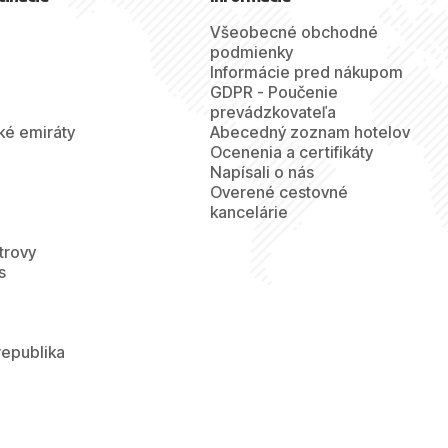
Všeobecné obchodné
podmienky
Informácie pred nákupom
GDPR - Poučenie
prevádzkovateľa
ké emiráty
Abecedný zoznam hotelov
Ocenenia a certifikáty
Napísali o nás
Overené cestovné
kancelárie
trovy
s
republika