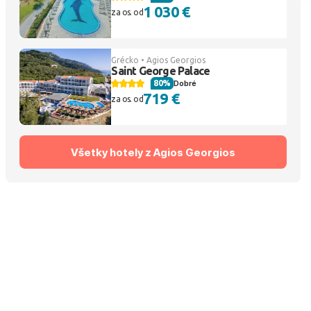
1 030 €
za os. od
Grécko • Agios Georgios
Saint George Palace
80%
Dobré
719 €
za os. od
Všetky hotely z Agios Georgios