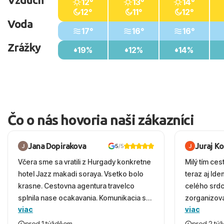
12°
13°
14°
12°
11°
12°
Voda
17°
16°
16°
Zrážky
19%
12%
14%
Čo o nás hovoria naši zákazníci
Jana Dopirakova
Juraj K
5
/5
Včera sme sa vratili z Hurgady konkretne
Milý tím ces
hotel Jazz makadi soraya. Vsetko bolo
teraz aj Id
krasne. Cestovna agentura travelco
celého srd
splnila nase ocakavania. Komunikacia s
zorganizova
viac
viac
panom Michalinom uzasna a napomocna.
dovolenky 
Vsetko vysvetlil aj vo vecernych hodinach
prežili nád
pred 1 týždňom
pred 2 tý