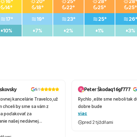
16°
20°
25°
28°
28
14°
18°
22°
25°
25°
17°
19°
23°
25°
26
10%
7%
2%
1%
3%
oskovsky
Peter Škodaq16gf777
5
/5
tovnej kancelárie Travelco,už
Rychlo ,ešte sme neboli tak d
em chceli by sme sa vám z
dobre bude
viac
ca poďakovať za
nie našej nedávnej
pred 2 týždňami
v Turecku. Vďaka vám sme
herný čas, na ktorý budeme
ždňami