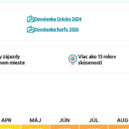
Dovolenka Grécko 2026
Dovolenka Korfu 2026
y zájazdy
Viac ako 15 rokov
dnom mieste
skúseností
APR
MÁJ
JÚN
JÚL
AUG