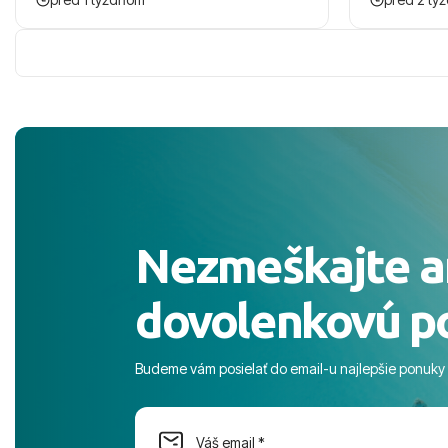
zaco sa ospravedlnujem. Hotel krasny,
ešte dlho s
cisty. Sluzby top. Strava, prostredie,
prebehlo ab
more, snorchlovanie. Dakujeme velmi
prvotného v
pekne S pozdravom
komunikáciu
pobyt. ​Ubyt
Magic Life J
čierneho! ​Č
služby a pe
ochotní a sta
Výborné, pe
Nezmeškajte a
celého dňa. 
prostredie,
dovolenkovú p
s pozvoľný
more. ​Prog
športové akt
Budeme vám posielať do email-u najlepšie ponuky
na moment n
dostatok pri
Cestovnú ka