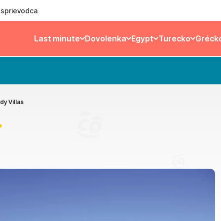
ý sprievodca
Last minute
Dovolenka
Egypt
Turecko
Gréck
dy Villas