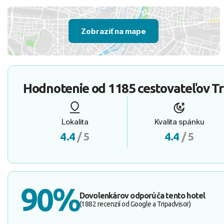
Zobraziť na mape
Hodnotenie od
1185 cestovateľov
Tr
Lokalita
Kvalita spánku
4.4
/ 5
4.4
/ 5
90%
Dovolenkárov odporúča tento hotel
(1882 recenzií od Google a Tripadvisor)