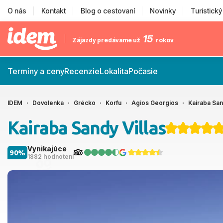
O nás
Kontakt
Blog o cestovaní
Novinky
Turistick
15
Zájazdy predávame už
rokov
Termíny a ceny
Recenzie
Lokalita
Počasie
IDEM
Dovolenka
Grécko
Korfu
Agios Georgios
Kairaba San
Kairaba Sandy Villas
Vynikajúce
90%
1882 hodnotení