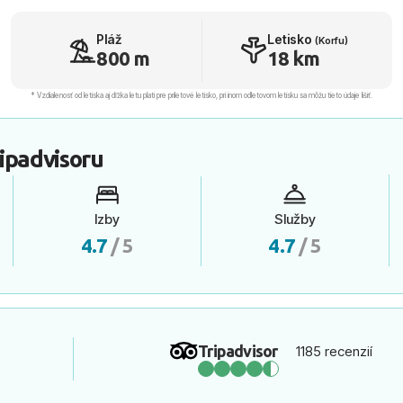
Pláž
Letisko
(Korfu)
800 m
18 km
* Vzdialenosť od letiska aj dľžka letu platí pre príletové letisko, pri inom odletovom letisku sa môžu tieto údaje líšiť.
ipadvisoru
Izby
Služby
4.7
/ 5
4.7
/ 5
Tripadvisor
1185 recenzií