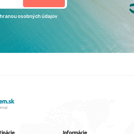
Jacaranda môžeme s čistým
dporučiť každému, kto hľadá
ú dovolenku na vysokej
hranou osobných údajov
tko bolo zabezpečené na
viezdičkou. ​Už teraz sa
 s nami vyrazíte nabudúce!
 skvelé spomienky. ​S
a prianím mnohých ďalších
lientov, Juraj s rodinou.
em.sk
email
tinácie
Informácie