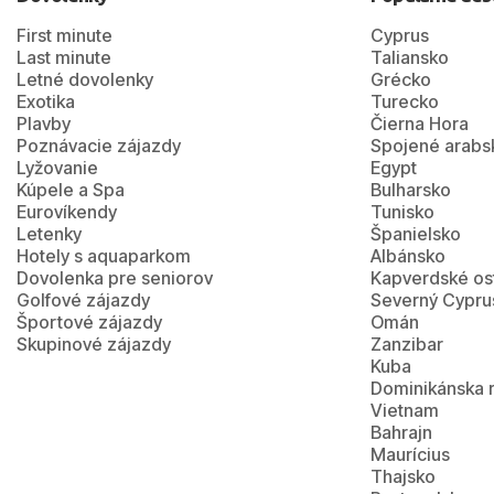
First minute
Cyprus
Last minute
Taliansko
Letné dovolenky
Grécko
Exotika
Turecko
Plavby
Čierna Hora
Poznávacie zájazdy
Spojené arabs
Lyžovanie
Egypt
Kúpele a Spa
Bulharsko
Eurovíkendy
Tunisko
Letenky
Španielsko
Hotely s aquaparkom
Albánsko
Dovolenka pre seniorov
Kapverdské os
Golfové zájazdy
Severný Cypru
Športové zájazdy
Omán
Skupinové zájazdy
Zanzibar
Kuba
Dominikánska 
Vietnam
Bahrajn
Maurícius
Thajsko