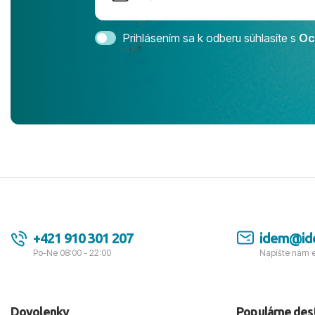
Magic Life 
svedomím o
bezstarostn
Prihlásením sa k odberu súhlasíte s
Oc
úrovni. Vše
jednotku s h
tešíme, kam
Ďakujeme za
pozdravom 
spokojných k
+421 910 301 207
idem@id
Po-Ne 08:00 - 22:00
Napíšte nám 
Dovolenky
Populárne des