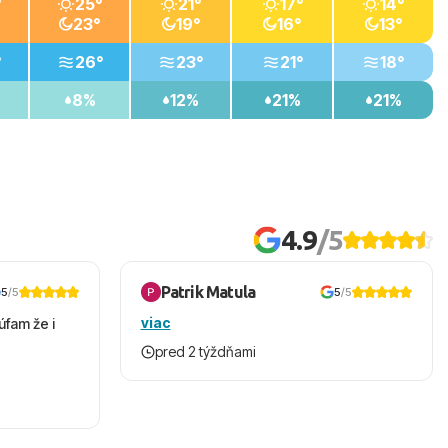
°
25°
21°
17°
14°
23°
19°
16°
13°
°
26°
23°
21°
18°
8%
12%
21%
21%
4.9
/5
Patrik Matula
5
/5
5
/5
viac
úfam že i
pred 2 týždňami