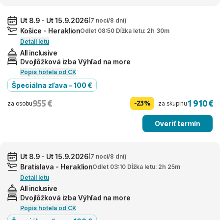
Ut 8.9 - Ut 15.9.2026
(7 nocí/8 dní)
Košice - Heraklion
Odlet 08:50 Dĺžka letu: 2h 30m
Detail letu
All inclusive
Dvojlôžková izba Výhľad na more
Popis hotela od CK
Špeciálna zľava - 100 €
955 €
1 910 €
-23%
za osobu
za skupinu
Overiť termín
Ut 8.9 - Ut 15.9.2026
(7 nocí/8 dní)
Bratislava - Heraklion
Odlet 03:10 Dĺžka letu: 2h 25m
Detail letu
All inclusive
Dvojlôžková izba Výhľad na more
Popis hotela od CK