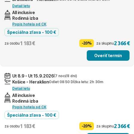
Detail letu
All inclusive
Rodinná izba
Popis hotela od CK
Špeciálna zľava - 100 €
1 183 €
2 366 €
-20%
za osobu
za skupinu
Overiť termín
Ut 8.9 - Ut 15.9.2026
(7 nocí/8 dní)
Košice - Heraklion
Odlet 08:50 Dĺžka letu: 2h 30m
Detail letu
All inclusive
Rodinná izba
Popis hotela od CK
Špeciálna zľava - 100 €
1 183 €
2 366 €
-20%
za osobu
za skupinu