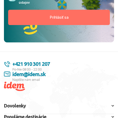
údajov
+421 910 301 207
Po-Ne 08:00 - 22:00
idem@idem.sk
Napíšte nám email
Dovolenky
Populárne destinácie