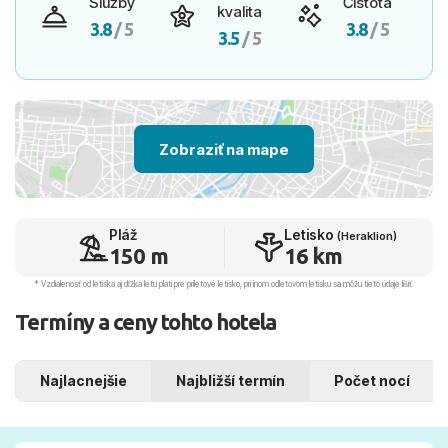
Služby
Čistota
kvalita
3.8
/ 5
3.8
/ 5
3.5
/ 5
Zobraziť na mape
Pláž
Letisko
(Heraklion)
150 m
16 km
* Vzdialenosť od letiska aj dľžka letu platí pre príletové letisko, pri inom odletovom letisku sa môžu tieto údaje líšiť.
Termíny a ceny tohto hotela
Najlacnejšie
Najbližší termín
Počet nocí