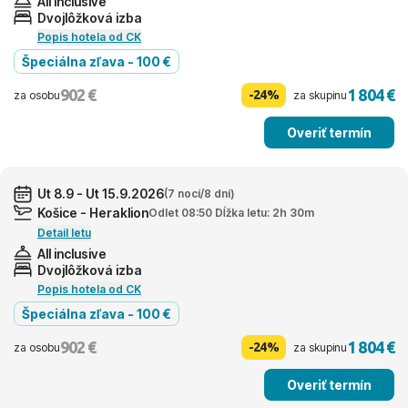
All inclusive
Dvojlôžková izba
Popis hotela od CK
Špeciálna zľava - 100 €
902 €
1 804 €
-24%
za osobu
za skupinu
Overiť termín
Ut 8.9 - Ut 15.9.2026
(7 nocí/8 dní)
Košice - Heraklion
Odlet 08:50 Dĺžka letu: 2h 30m
Detail letu
All inclusive
Dvojlôžková izba
Popis hotela od CK
Špeciálna zľava - 100 €
902 €
1 804 €
-24%
za osobu
za skupinu
Overiť termín