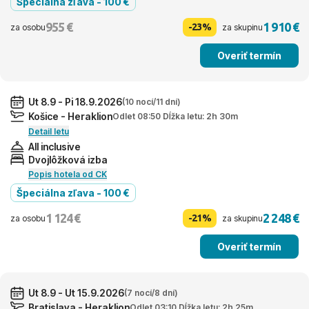
Špeciálna zľava - 100 €
955 €
1 910 €
-23%
za osobu
za skupinu
Overiť termín
Ut 8.9 - Pi 18.9.2026
(10 nocí/11 dní)
Košice - Heraklion
Odlet 08:50 Dĺžka letu: 2h 30m
Detail letu
All inclusive
Dvojlôžková izba
Popis hotela od CK
Špeciálna zľava - 100 €
1 124 €
2 248 €
-21%
za osobu
za skupinu
Overiť termín
Ut 8.9 - Ut 15.9.2026
(7 nocí/8 dní)
Bratislava - Heraklion
Odlet 03:10 Dĺžka letu: 2h 25m