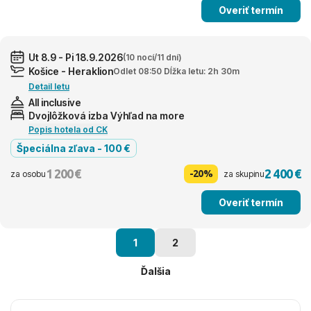
Overiť termín
Ut 8.9 - Pi 18.9.2026
(10 nocí/11 dní)
Košice - Heraklion
Odlet 08:50 Dĺžka letu: 2h 30m
Detail letu
All inclusive
Dvojlôžková izba Výhľad na more
Popis hotela od CK
Špeciálna zľava - 100 €
1 200 €
2 400 €
-20%
za osobu
za skupinu
Overiť termín
1
2
Ďalšia