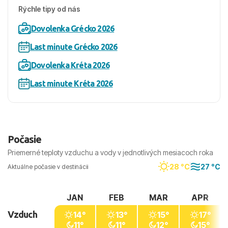
Rýchle tipy od nás
Dovolenka Grécko 2026
Last minute Grécko 2026
Dovolenka Kréta 2026
Last minute Kréta 2026
Počasie
Priemerné teploty vzduchu a vody v jednotlivých mesiacoch roka
28 °C
27 °C
Aktuálne počasie v destinácii
JAN
FEB
MAR
APR
Vzduch
14°
13°
15°
17°
11°
11°
12°
15°