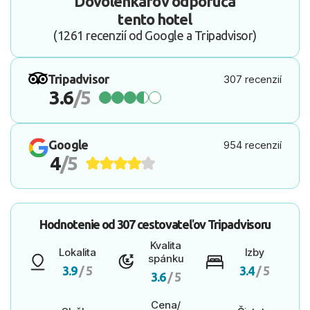
Dovolenkárov odporúča
tento hotel
(1261 recenzií od Google a Tripadvisor)
Tripadvisor
307 recenzií
3.6
/5
Google
954 recenzií
4
/5
Hodnotenie od
307 cestovateľov
Tripadvisoru
Kvalita
Lokalita
Izby
spánku
3.9
/ 5
3.4
/ 5
3.6
/ 5
Cena/