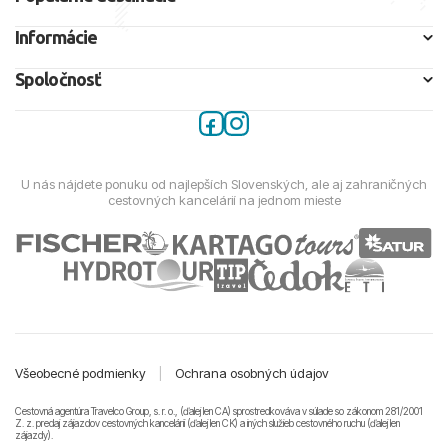
Informácie
Spoločnosť
U nás nájdete ponuku od najlepších Slovenských, ale aj zahraničných
cestovných kancelárií na jednom mieste
Všeobecné podmienky
|
Ochrana osobných údajov
Cestovná agentúra Travelco Group, s. r. o., (ďalej len CA) sprostredkováva v súlade so zákonom 281/2001
Z. z. predaj zájazdov cestovných kancelárii (ďalej len CK) a iných služieb cestovného ruchu (ďalej len
zájazdy).