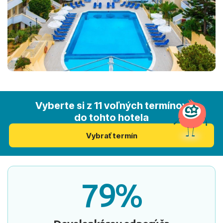
Vyberte si z 11 voľných termínov
do tohto hotela
Vybrať termín
79%