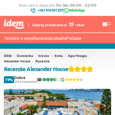
Sme vám k dispozícii
Po-Ne 08:00 - 22:00
+421 910 301 207
WhatsApp
|
15
Zájazdy predávame už
rokov
Termíny a ceny
Recenzie
Lokalita
Počasie
IDEM
Dovolenka
Grécko
Kréta
Agia Pelagia
Alexander House
Recenzie
Recenzie Alexander House
Dobré
79%
1261 hodnotení