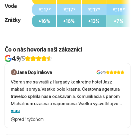
Voda
17°
17°
17°
18°
Zrážky
16%
16%
13%
7%
Čo o nás hovoria naši zákazníci
4.9
/5
Jana Dopirakova
5
/5
Včera sme sa vratili z Hurgady konkretne hotel Jazz
makadi soraya. Vsetko bolo krasne. Cestovna agentura
travelco splnila nase ocakavania. Komunikacia s panom
Michalinom uzasna a napomocna. Vsetko vysvetlil aj vo
viac
vecernych hodinach zaco sa ospravedlnujem. Hotel
krasny, cisty. Sluzby top. Strava, prostredie, more,
pred 1 týždňom
snorchlovanie. Dakujeme velmi pekne S pozdravom