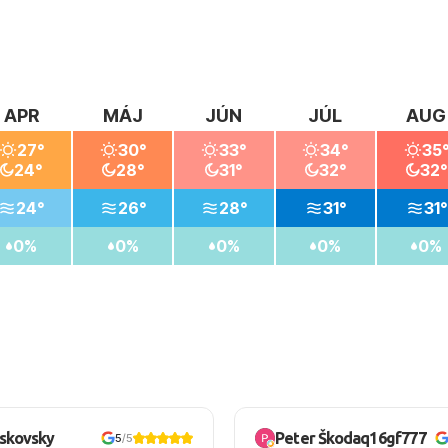
APR
MÁJ
JÚN
JÚL
AUG
27°
30°
33°
34°
35
24°
28°
31°
32°
32°
24°
26°
28°
31°
31°
0%
0%
0%
0%
0%
oskovsky
Peter Škodaq16gf777
5
/5