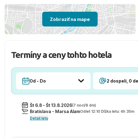
Zobraziť na mape
Termíny a ceny tohto hotela
Od - Do
2 dospelí, 0 de
Št 6.8 - Št 13.8.2026
(7 nocí/8 dní)
Bratislava - Marsa Alam
Odlet 12:10 Dĺžka letu: 4h 35m
Detail letu