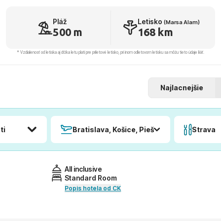
Pláž
Letisko
(Marsa Alam)
500 m
168 km
* Vzdialenosť od letiska aj dľžka letu platí pre príletové letisko, pri inom odletovom letisku sa môžu tieto údaje líšiť.
Najlacnejšie
ti
Bratislava, Košice, Piešťany, Poprad
Strava
All inclusive
Standard Room
Popis hotela od CK