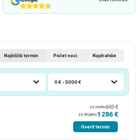
Najbližší termín
Počet nocí
Najdrahšie
0 € - 5000 €
643 €
za osobu
1 286 €
za skupinu
Overiť termín