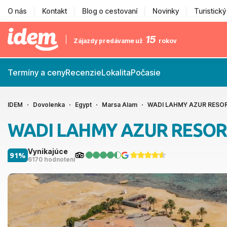
O nás
Kontakt
Blog o cestovaní
Novinky
Turistick
15
Zájazdy predávame už
rokov
Termíny a ceny
Recenzie
Lokalita
Počasie
IDEM
Dovolenka
Egypt
Marsa Alam
WADI LAHMY AZUR RESO
WADI LAHMY AZUR RESOR
Vynikajúce
91%
6170 hodnotení