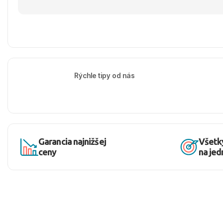
Rýchle tipy od nás
Garancia najnižšej
Všetk
ceny
na je