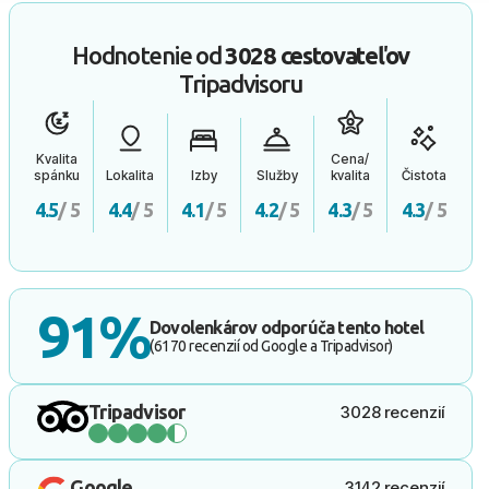
Hodnotenie od
3028 cestovateľov
Tripadvisoru
Kvalita
Cena/
spánku
Lokalita
Izby
Služby
kvalita
Čistota
4.5
/ 5
4.4
/ 5
4.1
/ 5
4.2
/ 5
4.3
/ 5
4.3
/ 5
91%
Dovolenkárov odporúča tento hotel
(6170 recenzií od Google a Tripadvisor)
Tripadvisor
3028 recenzií
Google
3142 recenzií