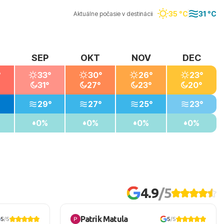
35 °C
31 °C
Aktuálne počasie v destinácii
SEP
OKT
NOV
DEC
°
33°
30°
26°
23°
31°
27°
23°
20°
29°
27°
25°
23°
0%
0%
0%
0%
4.9
/5
Patrik Matula
5
/5
5
/5