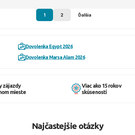
1
2
Ďalšia
Dovolenka Egypt 2026
Dovolenka Marsa Alam 2026
y zájazdy
Viac ako 15 rokov
dnom mieste
skúseností
Najčastejšie otázky