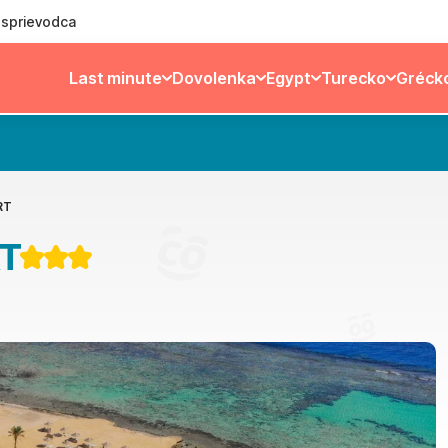
ý sprievodca
Last minute
Dovolenka
Egypt
Turecko
Gréck
RT
T