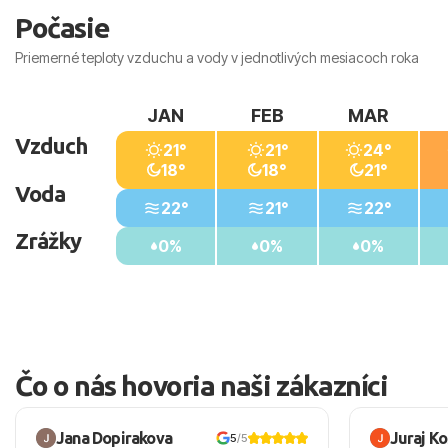
Počasie
Priemerné teploty vzduchu a vody v jednotlivých mesiacoch roka
JAN
FEB
MAR
Vzduch
21°
21°
24°
18°
18°
21°
Voda
22°
21°
22°
Zrážky
0%
0%
0%
Čo o nás hovoria naši zákazníci
Jana Dopirakova
Juraj K
5
/5