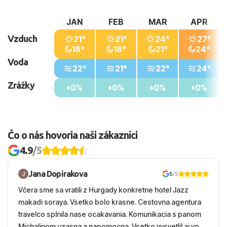
JAN
FEB
MAR
APR
Vzduch
21°
21°
24°
27°
18°
18°
21°
24°
Voda
22°
21°
22°
24°
Zrážky
0%
0%
0%
0%
Čo o nás hovoria naši zákazníci
4.9
/5
Jana Dopirakova
5
/5
Včera sme sa vratili z Hurgady konkretne hotel Jazz
makadi soraya. Vsetko bolo krasne. Cestovna agentura
travelco splnila nase ocakavania. Komunikacia s panom
Michalinom uzasna a napomocna. Vsetko vysvetlil aj vo