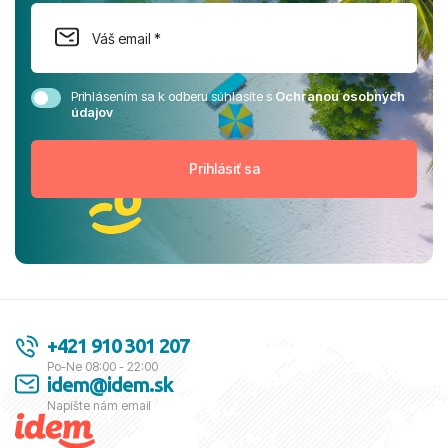
Prihlásením sa k odberu súhlasíte s
Ochranou osobných
údajov
+421 910 301 207
Po-Ne 08:00 - 22:00
idem@idem.sk
Napíšte nám email