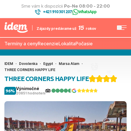
Sme vám k dispozícii
Po-Ne 08:00 - 22:00
+421 910 301 207
WhatsApp
|
15
Zájazdy predávame už
rokov
Termíny a ceny
Recenzie
Lokalita
Počasie
IDEM
Dovolenka
Egypt
Marsa Alam
THREE CORNERS HAPPY LIFE
THREE CORNERS HAPPY LIFE
Výnimočné
96%
20851 hodnotení