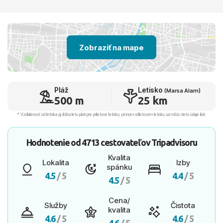
Zobraziť na mape
Pláž
Letisko
(Marsa Alam)
500 m
25 km
* Vzdialenosť od letiska aj dľžka letu platí pre príletové letisko, pri inom odletovom letisku sa môžu tieto údaje líšiť.
Hodnotenie od
4713 cestovateľov
Tripadvisoru
Kvalita
Lokalita
Izby
spánku
4.5
/ 5
4.4
/ 5
4.5
/ 5
Cena/
Služby
Čistota
kvalita
4.6
/ 5
4.6
/ 5