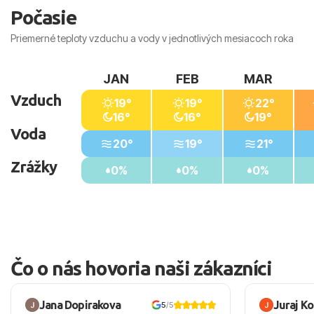
Počasie
Priemerné teploty vzduchu a vody v jednotlivých mesiacoch roka
JAN
FEB
MAR
Vzduch
19°
19°
22°
16°
16°
19°
Voda
20°
19°
21°
Zrážky
0%
0%
0%
Čo o nás hovoria naši zákazníci
Jana Dopirakova
Juraj K
5
/5