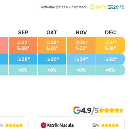
34 °C
29 °C
Aktuálne počasie v destinácii
SEP
OKT
NOV
DEC
°
32°
28°
25°
21°
30°
26°
22°
18°
°
28°
26°
24°
22°
0%
0%
0%
0%
4.9
/5
Patrik Matula
5
/5
5
/5