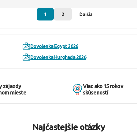
1
2
Ďalšia
Dovolenka Egypt 2026
Dovolenka Hurghada 2026
y zájazdy
Viac ako 15 rokov
dnom mieste
skúseností
Najčastejšie otázky