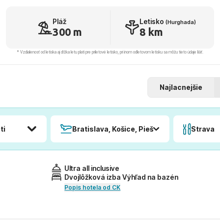
Pláž
Letisko
(Hurghada)
300 m
8 km
* Vzdialenosť od letiska aj dľžka letu platí pre príletové letisko, pri inom odletovom letisku sa môžu tieto údaje líšiť.
Najlacnejšie
ti
Bratislava, Košice, Piešťany, Poprad
Strava
Ultra all inclusive
Dvojlôžková izba Výhľad na bazén
Popis hotela od CK