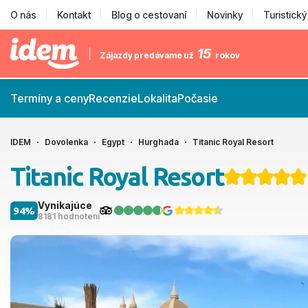
O nás
Kontakt
Blog o cestovaní
Novinky
Turistick
15
Zájazdy predávame už
rokov
Termíny a ceny
Recenzie
Lokalita
Počasie
IDEM
Dovolenka
Egypt
Hurghada
Titanic Royal Resort
Titanic Royal Resort
Vynikajúce
94%
8181 hodnotení