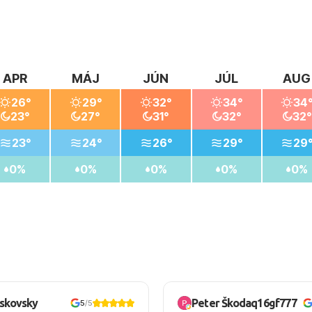
APR
MÁJ
JÚN
JÚL
AUG
26°
29°
32°
34°
34
23°
27°
31°
32°
32°
23°
24°
26°
29°
29
0%
0%
0%
0%
0%
oskovsky
Peter Škodaq16gf777
5
/5