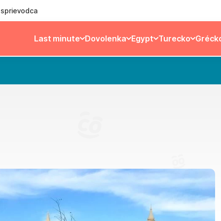
ý sprievodca
Last minute
Dovolenka
Egypt
Turecko
Gréck