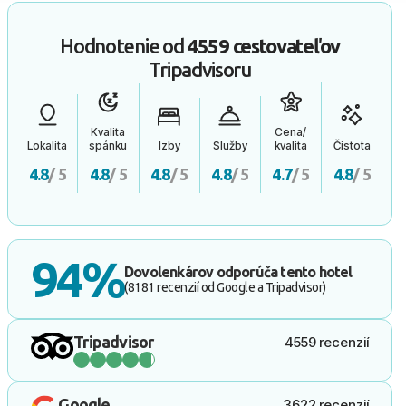
Hodnotenie od
4559 cestovateľov
Tripadvisoru
Kvalita
Cena/
Lokalita
spánku
Izby
Služby
kvalita
Čistota
4.8
/ 5
4.8
/ 5
4.8
/ 5
4.8
/ 5
4.7
/ 5
4.8
/ 5
94%
Dovolenkárov odporúča tento hotel
(8181 recenzií od Google a Tripadvisor)
Tripadvisor
4559 recenzií
Google
3622 recenzií