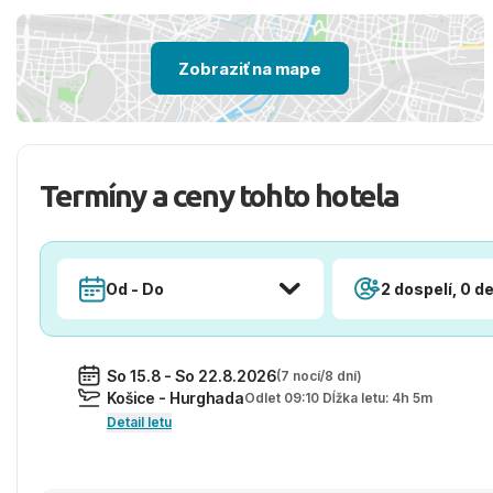
Zobraziť na mape
Termíny a ceny tohto hotela
Od - Do
2 dospelí, 0 de
So 15.8 - So 22.8.2026
(7 nocí/8 dní)
Košice - Hurghada
Odlet 09:10 Dĺžka letu: 4h 5m
Detail letu