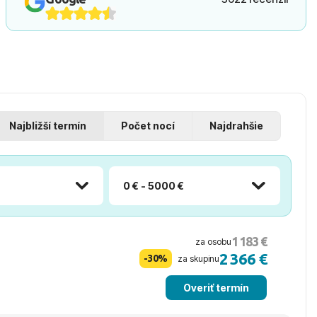
Najbližší termín
Počet nocí
Najdrahšie
0 € - 5000 €
1 183 €
za osobu
2 366 €
-30%
za skupinu
Overiť termín