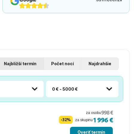
Najbližší termín
Počet nocí
Najdrahšie
0 € - 5000 €
998 €
za osobu
1 996 €
-32%
za skupinu
Overiť termín