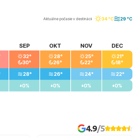
34 °C
29 °C
Aktuálne počasie v destinácii
SEP
OKT
NOV
DEC
°
32°
28°
25°
21°
30°
26°
22°
18°
°
28°
26°
24°
22°
0%
0%
0%
0%
4.9
/5