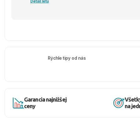
Detail letu
Rýchle tipy od nás
Garancia najnižšej
Všetk
ceny
na je