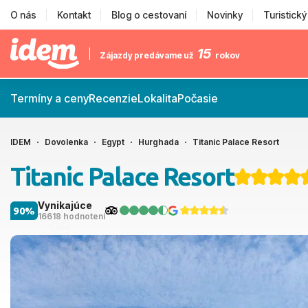
O nás
Kontakt
Blog o cestovaní
Novinky
Turistick
15
Zájazdy predávame už
rokov
Termíny a ceny
Recenzie
Lokalita
Počasie
IDEM
Dovolenka
Egypt
Hurghada
Titanic Palace Resort
Titanic Palace Resort
Vynikajúce
90%
16618 hodnotení