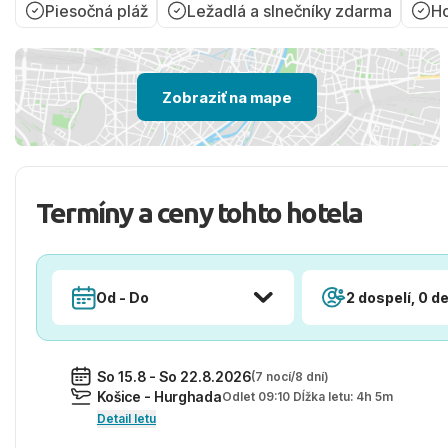
Piesočná pláž
Ležadlá a slnečníky zdarma
Ho
Zobraziť na mape
Termíny a ceny tohto hotela
Od - Do
2 dospelí, 0 de
So 15.8 - So 22.8.2026
(7 nocí/8 dní)
Košice - Hurghada
Odlet 09:10 Dĺžka letu: 4h 5m
Detail letu