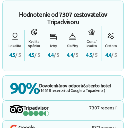
Hodnotenie od
7307 cestovateľov
Tripadvisoru
Kvalita
Cena/
Lokalita
spánku
Izby
Služby
kvalita
Čistota
4.5
/ 5
4.5
/ 5
4.4
/ 5
4.4
/ 5
4.5
/ 5
4.4
/ 5
90%
Dovolenkárov odporúča tento hotel
(16618 recenzií od Google a Tripadvisor)
Tripadvisor
7307 recenzií
Google
9311 recenzií