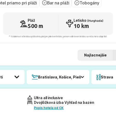
tel priamo pri pláži
Bar na pláži
Tobogány
Pláž
Letisko
(Hurghada)
500 m
10 km
* Vzdialenosť od letiska aj dľžka letu platí pre príletové letisko, pri inom odletovom letisku sa môžu tieto údaje líšiť.
Najlacnejšie
ti
Bratislava, Košice, Piešťany, Poprad
Strava
Ultra all inclusive
Dvojlôžková izba Výhľad na bazén
Popis hotela od CK