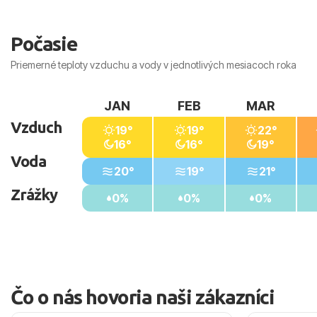
Počasie
Priemerné teploty vzduchu a vody v jednotlivých mesiacoch roka
JAN
FEB
MAR
Vzduch
19°
19°
22°
16°
16°
19°
Voda
20°
19°
21°
Zrážky
0%
0%
0%
Čo o nás hovoria naši zákazníci