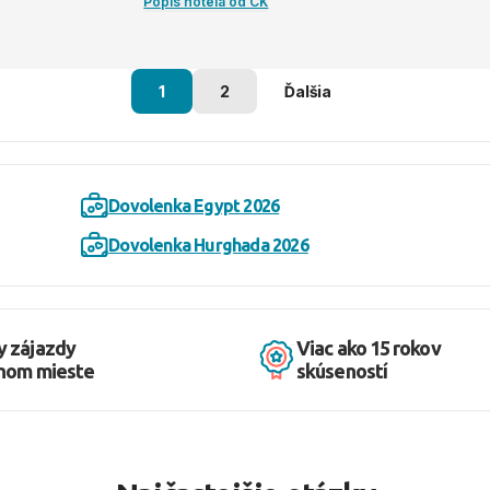
Popis hotela od CK
1
2
Ďalšia
Dovolenka Egypt 2026
Dovolenka Hurghada 2026
y zájazdy
Viac ako 15 rokov
dnom mieste
skúseností