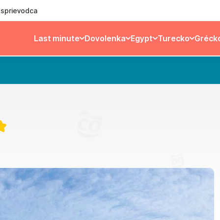
ý sprievodca
Last minute
Dovolenka
Egypt
Turecko
Gréck