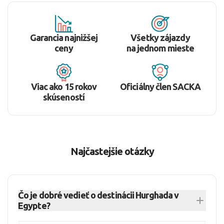
Garancia najnižšej
Všetky zájazdy
ceny
na jednom mieste
Viac ako 15 rokov
Oficiálny člen SACKA
skúseností
Najčastejšie otázky
Čo je dobré vedieť o destinácii Hurghada v
Egypte?
Hurghada je dovolenková destinácia v Egypte pri