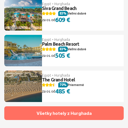
Egypt • Hurghada
Siva Grand Beach
83%
Veľmi dobré
609 €
za os. od
Egypt • Hurghada
Palm Beach Resort
83%
Veľmi dobré
505 €
za os. od
Egypt • Hurghada
The Grand Hotel
70%
Priemerné
485 €
za os. od
Všetky hotely z Hurghada