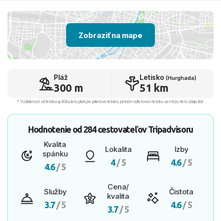
Zobraziť na mape
Pláž
Letisko
(Hurghada)
300 m
51 km
* Vzdialenosť od letiska aj dľžka letu platí pre príletové letisko, pri inom odletovom letisku sa môžu tieto údaje líšiť.
Hodnotenie od
284 cestovateľov
Tripadvisoru
Kvalita
Lokalita
Izby
spánku
4
/ 5
4.6
/ 5
4.6
/ 5
Cena/
Služby
Čistota
kvalita
3.7
/ 5
4.6
/ 5
3.7
/ 5