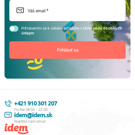
Prihlásením sa k odberu súhlasíte s
Ochranou osobných
údajov
+421 910 301 207
Po-Ne 08:00 - 22:00
idem@idem.sk
Napíšte nám email