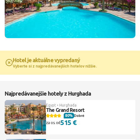
Hotel je aktuálne vypredaný
Vyberte si z najpredávanejších hotelov nižšie.
Najpredávanejšie hotely z Hurghada
Egypt • Hurghada
The Grand Resort
80%
Dobré
515 €
za os. od