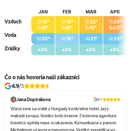
JAN
FEB
MAR
APR
Vzduch
19°
19°
22°
26°
16°
16°
19°
23°
Voda
20°
19°
21°
23°
Zrážky
0%
0%
0%
0%
Čo o nás hovoria naši zákazníci
4.9
/5
Jana Dopirakova
5
/5
Včera sme sa vratili z Hurgady konkretne hotel Jazz
makadi soraya. Vsetko bolo krasne. Cestovna agentura
travelco splnila nase ocakavania. Komunikacia s panom
Michalinom uzasna a napomocna. Vsetko vysvetlil aj vo