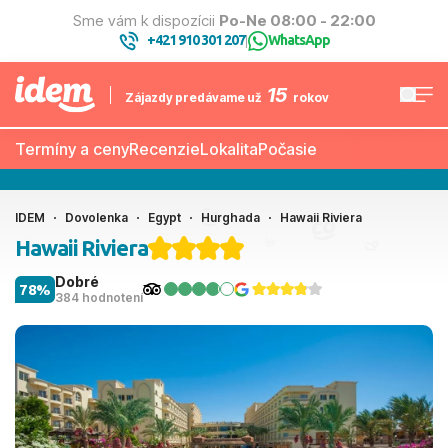
Sme vám k dispozícii
Po-Ne 08:00 - 22:00
+421 910 301 207
WhatsApp
|
15
Zájazdy predávame už
rokov
Termíny a ceny
Recenzie
Lokalita
Počasie
IDEM
Dovolenka
Egypt
Hurghada
Hawaii Riviera
Hawaii Riviera
Dobré
78%
384 hodnotení