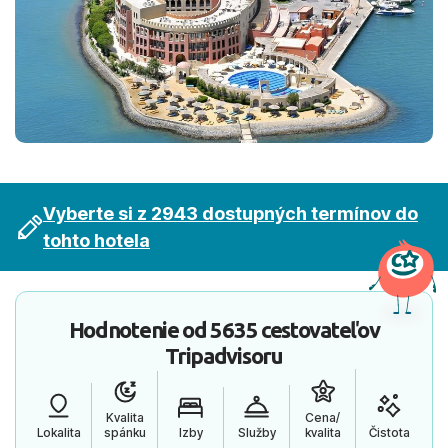
Vyberte si z 2943 dostupných termínov do
tohto hotela
Hodnotenie od
5635 cestovateľov
Tripadvisoru
Kvalita
Cena/
Lokalita
spánku
Izby
Služby
kvalita
Čistota