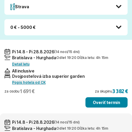
Strava
0 € - 5000 €
Pi 14.8 - Pi 28.8.2026
(14 nocí/15 dní)
Bratislava - Hurghada
Odlet 19:20 Dĺžka letu: 4h 15m
Detail letu
All inclusive
Dvojposteľová izba superior garden
Popis hotela od CK
1 691 €
3 382 €
za osobu
za skupinu
Overiť termín
Pi 14.8 - Pi 28.8.2026
(14 nocí/15 dní)
Bratislava - Hurghada
Odlet 19:20 Dĺžka letu: 4h 15m