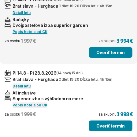
Bratislava - Hurghada
Odlet 19:20 Dĺžka letu: 4h 15m
Detail letu
Raňajky
Dvojposteľová izba superior garden
Popis hotela od CK
1 997 €
3 994 €
za osobu
za skupinu
Overiť termín
Pi 14.8 - Pi 28.8.2026
(14 nocí/15 dní)
Bratislava - Hurghada
Odlet 19:20 Dĺžka letu: 4h 15m
Detail letu
All inclusive
Superior izba s výhľadom na more
Popis hotela od CK
1 999 €
3 998 €
za osobu
za skupinu
Overiť termín