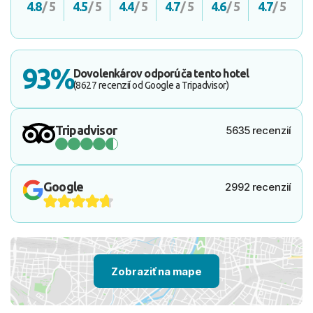
4.8
/ 5
4.5
/ 5
4.4
/ 5
4.7
/ 5
4.6
/ 5
4.7
/ 5
93%
Dovolenkárov odporúča tento hotel
(8627 recenzií od Google a Tripadvisor)
Tripadvisor
5635 recenzií
Google
2992 recenzií
Zobraziť na mape