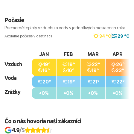
skorých jesenných mesiacoch.
Počasie
Priemerné teploty vzduchu a vody v jednotlivých mesiacoch roka
34 °C
29 °C
Aktuálne počasie v destinácii
JAN
FEB
MAR
APR
Vzduch
19°
19°
22°
26°
16°
16°
19°
23°
Voda
20°
19°
21°
22°
Zrážky
0%
0%
0%
0%
Čo o nás hovoria naši zákazníci
4.9
/5