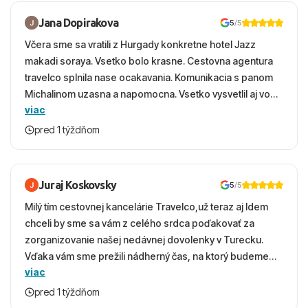
Jana Dopirakova
5
/5
Včera sme sa vratili z Hurgady konkretne hotel Jazz
makadi soraya. Vsetko bolo krasne. Cestovna agentura
travelco splnila nase ocakavania. Komunikacia s panom
Michalinom uzasna a napomocna. Vsetko vysvetlil aj vo
viac
vecernych hodinach zaco sa ospravedlnujem. Hotel
krasny, cisty. Sluzby top. Strava, prostredie, more,
pred 1 týždňom
snorchlovanie. Dakujeme velmi pekne S pozdravom
Juraj Koskovsky
5
/5
Milý tím cestovnej kancelárie Travelco,už teraz aj Idem
chceli by sme sa vám z celého srdca poďakovať za
zorganizovanie našej nedávnej dovolenky v Turecku.
Vďaka vám sme prežili nádherný čas, na ktorý budeme
viac
ešte dlho s úsmevom spomínať. ​Všetko prebehlo
absolútne hladko – od prvotného výberu zájazdu, cez
pred 1 týždňom
ochotnú komunikáciu, až po samotný transfer a pobyt. ​