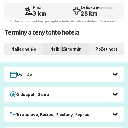
Pláž
Letisko
(Hurghada)
3 km
28 km
* Vzdialenosť od letiska aj dľžka letu platí pre príletové letisko, pri inom odletovom letisku sa môžu tieto údaje líšiť.
Termíny a ceny tohto hotela
Najlacnejšie
Najbližší termín
Počet nocí
Od - Do
2 dospelí, 0 deti
Bratislava, Košice, Piešťany, Poprad