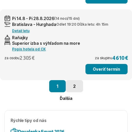
Pi 14.8 - Pi 28.8.2026
(14 nocí/15 dní)
Bratislava - Hurghada
Odlet 19:20 Dĺžka letu: 4h 15m
Detail letu
Raňajky
Superior izba s výhľadom na more
Popis hotela od CK
2 305 €
4 610 €
za osobu
za skupinu
Overiť termín
1
2
Ďalšia
Rýchle tipy od nás
Dovolenka Egypt 2026