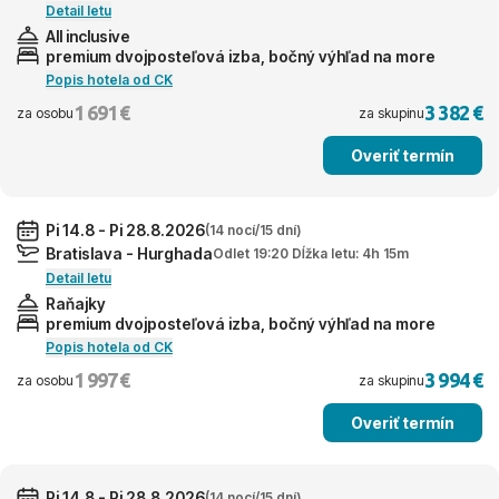
Detail letu
All inclusive
premium dvojposteľová izba, bočný výhľad na more
Popis hotela od CK
1 691 €
3 382 €
za osobu
za skupinu
Overiť termín
Pi 14.8 - Pi 28.8.2026
(14 nocí/15 dní)
Bratislava - Hurghada
Odlet 19:20 Dĺžka letu: 4h 15m
Detail letu
Raňajky
premium dvojposteľová izba, bočný výhľad na more
Popis hotela od CK
1 997 €
3 994 €
za osobu
za skupinu
Overiť termín
Pi 14.8 - Pi 28.8.2026
(14 nocí/15 dní)