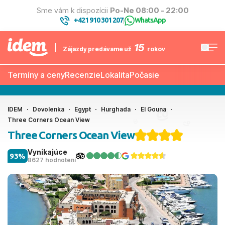
Sme vám k dispozícii
Po-Ne 08:00 - 22:00
+421 910 301 207
WhatsApp
|
15
Zájazdy predávame už
rokov
Termíny a ceny
Recenzie
Lokalita
Počasie
IDEM
Dovolenka
Egypt
Hurghada
El Gouna
Three Corners Ocean View
Three Corners Ocean View
Vynikajúce
93%
8627 hodnotení