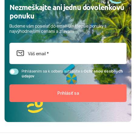
Nezmeškajte ani jednu dovolenkovú
ponuku
Budeme vám posielať do email-u najlepšie ponuky s
najvýhodnejšími cenami a zľavami
Prihlásením sa k odberu súhlasíte s
Ochranou osobných
údajov