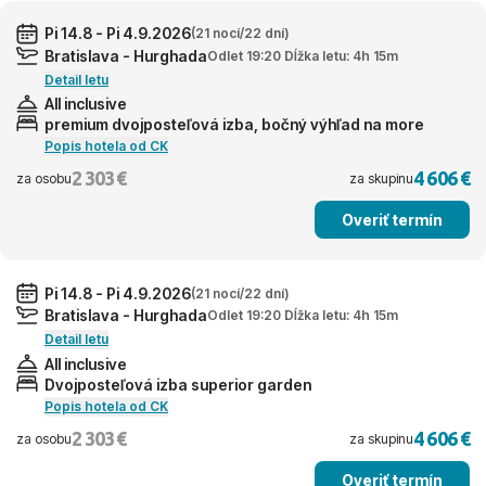
Pi 14.8 - Pi 4.9.2026
(21 nocí/22 dní)
Bratislava - Hurghada
Odlet 19:20 Dĺžka letu: 4h 15m
Detail letu
All inclusive
premium dvojposteľová izba, bočný výhľad na more
Popis hotela od CK
2 303 €
4 606 €
za osobu
za skupinu
Overiť termín
Pi 14.8 - Pi 4.9.2026
(21 nocí/22 dní)
Bratislava - Hurghada
Odlet 19:20 Dĺžka letu: 4h 15m
Detail letu
All inclusive
Dvojposteľová izba superior garden
Popis hotela od CK
2 303 €
4 606 €
za osobu
za skupinu
Overiť termín