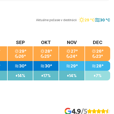
olité atrakcie. Môžu sa vybrať na potápačské alebo
29 °C
30 °C
Aktuálne počasie v destinácii
SEP
OKT
NOV
DEC
°
29°
28°
27°
26°
26°
25°
24°
23°
°
30°
30°
29°
28°
14%
17%
14%
7%
4.9
/5