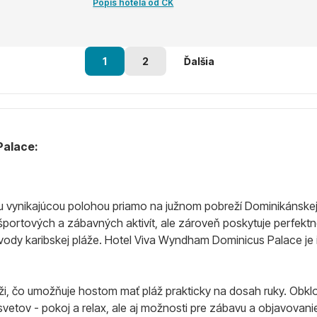
Popis hotela od CK
1
2
Ďalšia
Palace:
vynikajúcou polohou priamo na južnom pobreží Dominikánskej re
 športových a zábavných aktivít, ale zároveň poskytuje perfektné
ody karibskej pláže. Hotel Viva Wyndham Dominicus Palace je
i, čo umožňuje hostom mať pláž prakticky na dosah ruky. Obklo
svetov - pokoj a relax, ale aj možnosti pre zábavu a objavovanie