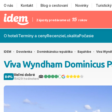
O nás
Kontakt
Blog o cestovaní
Novinky
Turistick
15
Zájazdy predávame už
rokov
O hoteli
Termíny a ceny
Recenzie
Lokalita
Počasie
IDEM
Dovolenka
Dominikánska republika
Bayahibe
Viva Wynd
Viva Wyndham Dominicus P
Veľmi dobré
84%
15429 hodnotení