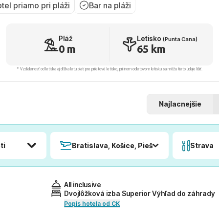
tel priamo pri pláži
Bar na pláži
Pláž
Letisko
(Punta Cana)
0 m
65 km
* Vzdialenosť od letiska aj dľžka letu platí pre príletové letisko, pri inom odletovom letisku sa môžu tieto údaje líšiť.
Najlacnejšie
ti
Bratislava, Košice, Piešťany, Poprad
Strava
All inclusive
Dvojlôžková izba Superior Výhľad do záhrady
Popis hotela od CK