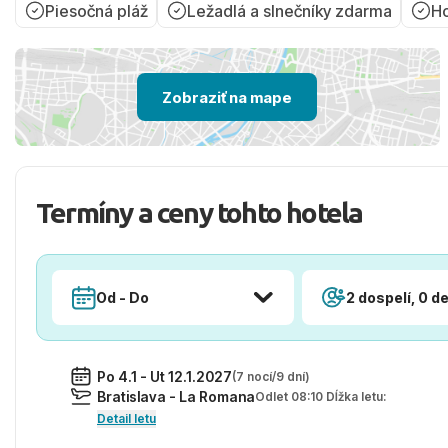
Piesočná pláž
Ležadlá a slnečníky zdarma
Ho
Zobraziť na mape
Termíny a ceny tohto hotela
Od - Do
2 dospelí, 0 de
Po 4.1 - Ut 12.1.2027
(7 nocí/9 dní)
Bratislava - La Romana
Odlet 08:10 Dĺžka letu:
Detail letu