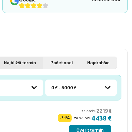
Najbližší termín
Počet nocí
Najdrahšie
0 € - 5000 €
2 219 €
za osobu
4 438 €
-31%
za skupinu
Overiť termín