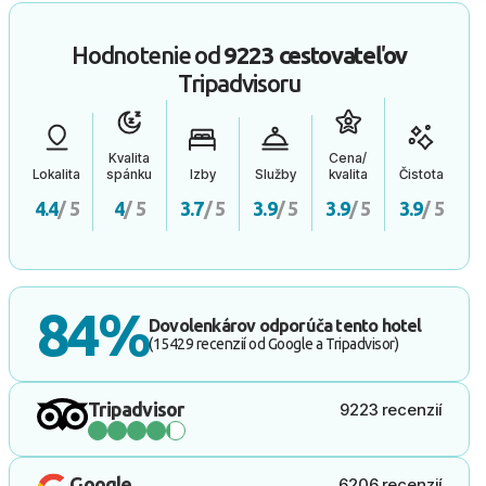
Hodnotenie od
9223 cestovateľov
Tripadvisoru
Kvalita
Cena/
Lokalita
spánku
Izby
Služby
kvalita
Čistota
4.4
/ 5
4
/ 5
3.7
/ 5
3.9
/ 5
3.9
/ 5
3.9
/ 5
84%
Dovolenkárov odporúča tento hotel
(15429 recenzií od Google a Tripadvisor)
Tripadvisor
9223 recenzií
Google
6206 recenzií