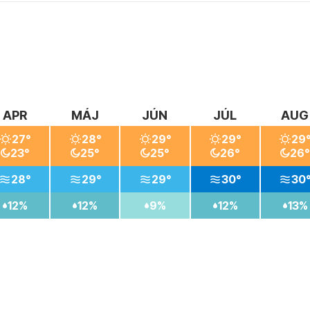
užiť krásy karibskej prírody a zároveň mať možnosť objavovať ok
rať golf.
APR
MÁJ
JÚN
JÚL
AUG
27°
28°
29°
29°
29
23°
25°
25°
26°
26°
28°
29°
29°
30°
30
12%
12%
9%
12%
13%