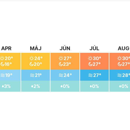
APR
MÁJ
JÚN
JÚL
AUG
20°
24°
27°
30°
30
16°
20°
23°
27°
27°
19°
21°
24°
27°
28
3%
2%
0%
0%
0%