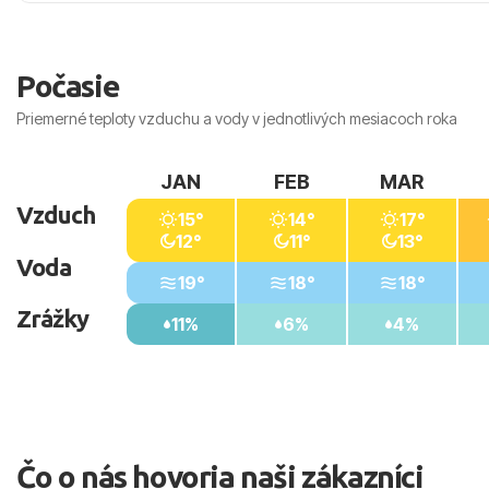
Vzdialenosti od
Pláže: pri pláži
Počasie
Letiska: 70 km
Centra: 8 km
Priemerné teploty vzduchu a vody v jednotlivých mesiacoch roka
Nákupných možností: v hoteli
JAN
FEB
MAR
Vzduch
15°
14°
17°
12°
11°
13°
Voda
19°
18°
18°
Zrážky
11%
6%
4%
Čo o nás hovoria naši zákazníci