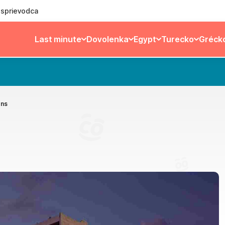
ý sprievodca
Last minute
Dovolenka
Egypt
Turecko
Gréck
ons