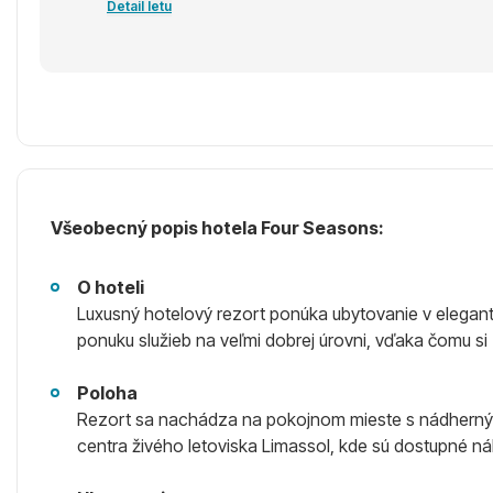
Detail letu
Všeobecný popis hotela Four Seasons:
O hoteli
Luxusný hotelový rezort ponúka ubytovanie v elegan
ponuku služieb na veľmi dobrej úrovni, vďaka čomu s
Poloha
Rezort sa nachádza na pokojnom mieste s nádherným 
centra živého letoviska Limassol, kde sú dostupné n