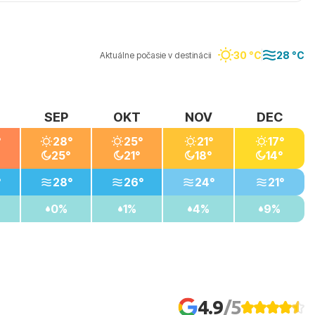
30 °C
28 °C
Aktuálne počasie v destinácii
SEP
OKT
NOV
DEC
°
28°
25°
21°
17°
25°
21°
18°
14°
°
28°
26°
24°
21°
0%
1%
4%
9%
4.9
/5