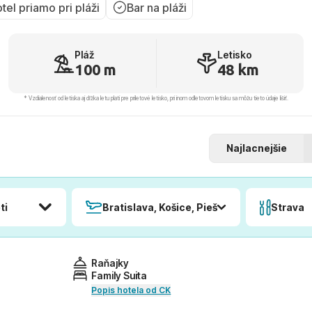
tel priamo pri pláži
Bar na pláži
Pláž
Letisko
100 m
48 km
* Vzdialenosť od letiska aj dľžka letu platí pre príletové letisko, pri inom odletovom letisku sa môžu tieto údaje líšiť.
Najlacnejšie
ti
Bratislava, Košice, Piešťany, Poprad
Strava
Raňajky
Family Suita
Popis hotela od CK