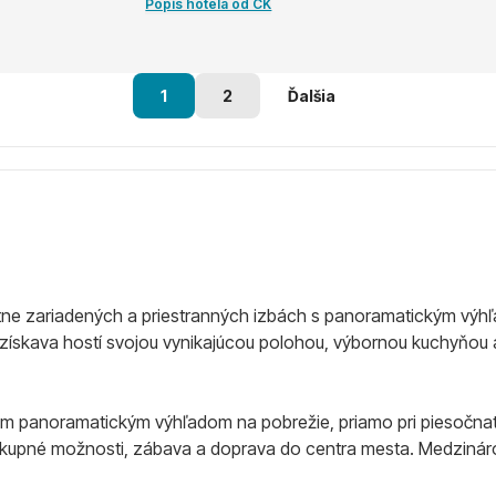
Popis hotela od CK
1
2
Ďalšia
tne zariadených a priestranných izbách s panoramatickým výhľ
i získava hostí svojou vynikajúcou polohou, výbornou kuchyňou
panoramatickým výhľadom na pobrežie, priamo pri piesočnatej
ákupné možnosti, zábava a doprava do centra mesta. Medzináro