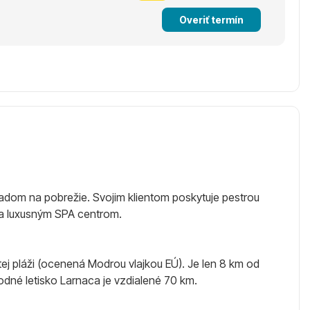
Overiť termín
adom na pobrežie. Svojim klientom poskytuje pestrou
 a luxusným SPA centrom.
 pláži (ocenená Modrou vlajkou EÚ). Je len 8 km od
dné letisko Larnaca je vzdialené 70 km.