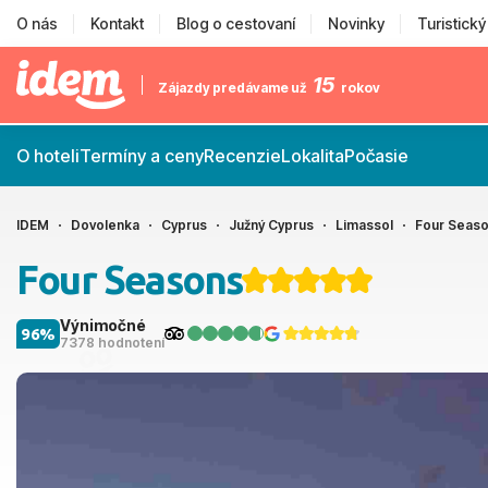
O nás
Kontakt
Blog o cestovaní
Novinky
Turistick
15
Zájazdy predávame už
rokov
O hoteli
Termíny a ceny
Recenzie
Lokalita
Počasie
IDEM
Dovolenka
Cyprus
Južný Cyprus
Limassol
Four Seas
Four Seasons
Výnimočné
96%
7378 hodnotení