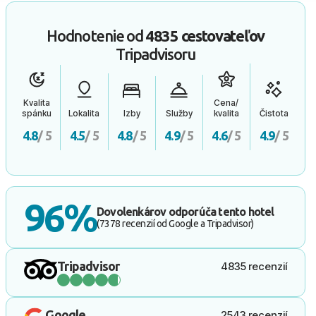
Hodnotenie od
4835 cestovateľov
Tripadvisoru
Kvalita
Cena/
spánku
Lokalita
Izby
Služby
kvalita
Čistota
4.8
/ 5
4.5
/ 5
4.8
/ 5
4.9
/ 5
4.6
/ 5
4.9
/ 5
96%
Dovolenkárov odporúča tento hotel
(7378 recenzií od Google a Tripadvisor)
Tripadvisor
4835 recenzií
Google
2543 recenzií