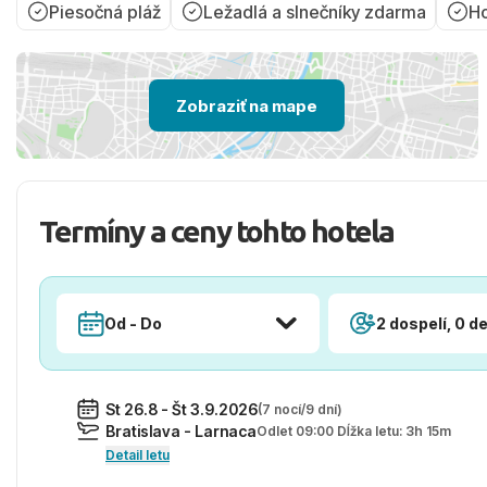
Piesočná pláž
Ležadlá a slnečníky zdarma
Ho
Zobraziť na mape
Termíny a ceny tohto hotela
Od - Do
2 dospelí, 0 de
St 26.8 - Št 3.9.2026
(7 nocí/9 dní)
Bratislava - Larnaca
Odlet 09:00 Dĺžka letu: 3h 15m
Detail letu