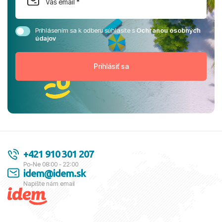
Prihlásením sa k odberu súhlasíte s
Ochranou osobných
údajov
+421 910 301 207
Po-Ne 08:00 - 22:00
idem@idem.sk
Napíšte nám email