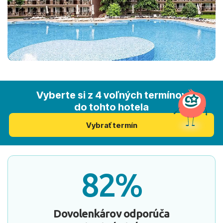
Vyberte si z 4 voľných termínov
do tohto hotela
Vybrať termín
82%
Dovolenkárov odporúča