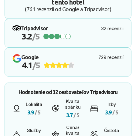
tento hotel
(761 recenzií od Google a Tripadvisor)
Tripadvisor
32 recenzií
3.2
/5
Google
729 recenzií
4.1
/5
Hodnotenie od
32 cestovateľov
Tripadvisoru
Kvalita
Lokalita
Izby
spánku
3.9
/ 5
3.9
/ 5
3.7
/ 5
Cena/
Služby
Čistota
kvalita