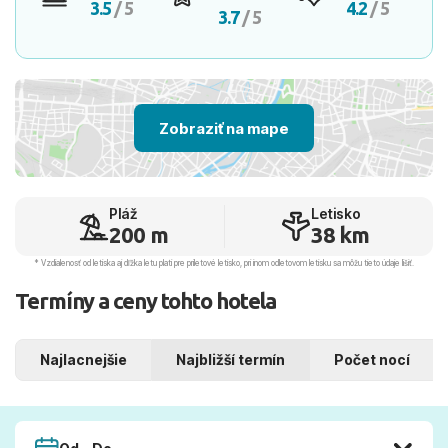
3.5
/ 5
4.2
/ 5
3.7
/ 5
Zobraziť na mape
Pláž
Letisko
200 m
38 km
* Vzdialenosť od letiska aj dľžka letu platí pre príletové letisko, pri inom odletovom letisku sa môžu tieto údaje líšiť.
Termíny a ceny tohto hotela
Najlacnejšie
Najbližší termín
Počet nocí