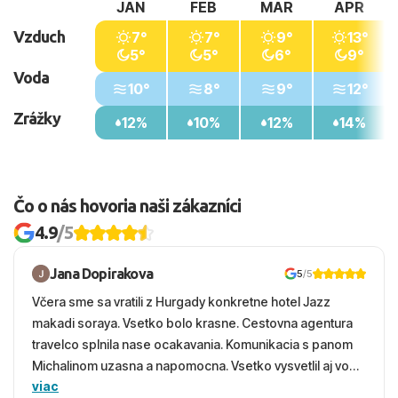
JAN
FEB
MAR
APR
Vzduch
7°
7°
9°
13°
5°
5°
6°
9°
Voda
10°
8°
9°
12°
Zrážky
12%
10%
12%
14%
Čo o nás hovoria naši zákazníci
4.9
/5
Jana Dopirakova
5
/5
Včera sme sa vratili z Hurgady konkretne hotel Jazz
makadi soraya. Vsetko bolo krasne. Cestovna agentura
travelco splnila nase ocakavania. Komunikacia s panom
Michalinom uzasna a napomocna. Vsetko vysvetlil aj vo
viac
vecernych hodinach zaco sa ospravedlnujem. Hotel