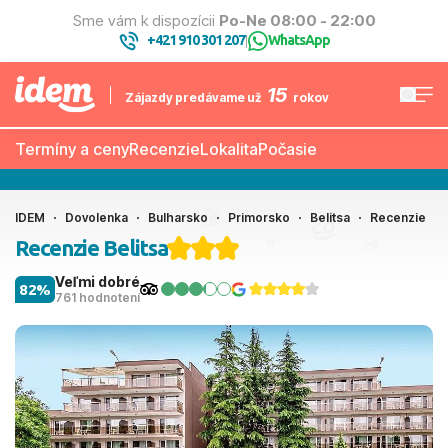
Sme vám k dispozícii
Po-Ne 08:00 - 22:00
+421 910 301 207
WhatsApp
|
15
Zájazdy predávame už
rokov
Termíny a ceny
Recenzie
Lokalita
Počasie
IDEM
Dovolenka
Bulharsko
Primorsko
Belitsa
Recenzie
Recenzie Belitsa
Veľmi dobré
82%
761 hodnotení