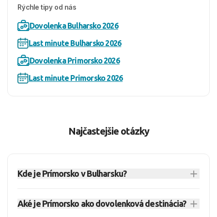
Rýchle tipy od nás
Dovolenka Bulharsko 2026
Last minute Bulharsko 2026
Dovolenka Primorsko 2026
Last minute Primorsko 2026
Najčastejšie otázky
Kde je Prímorsko v Bulharsku?
Prímorsko
leží na juhu bulharského
Aké je Prímorsko ako dovolenková destinácia?
čiernomorského pobrežia v regióne Burgas. Je