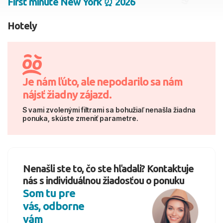
First minute New York ⏰ 2026
2 dospelí, 0 deti
Hotely
Skyť
Je nám ľúto, ale nepodarilo sa nám
nájsť žiadny zájazd.
S vami zvolenými filtrami sa bohužiaľ nenašla žiadna
ponuka, skúste zmeniť parametre.
Nenašli ste to, čo ste hľadali? Kontaktuje
nás s individuálnou žiadosťou o ponuku
Som tu pre
vás, odborne
vám