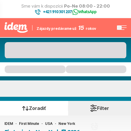
Sme vám k dispozícii
Po-Ne 08:00 - 22:00
+421 910 301 207
WhatsApp
|
15
Zájazdy predávame už
rokov
New York
Kedy cestujete?
Zoradiť
Filter
IDEM
First Minute
USA
New York
Ako cestujete?