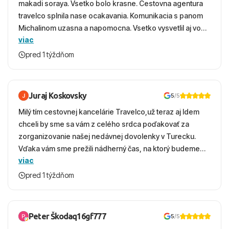
makadi soraya. Vsetko bolo krasne. Cestovna agentura
travelco splnila nase ocakavania. Komunikacia s panom
Michalinom uzasna a napomocna. Vsetko vysvetlil aj vo
viac
vecernych hodinach zaco sa ospravedlnujem. Hotel
krasny, cisty. Sluzby top. Strava, prostredie, more,
pred 1 týždňom
snorchlovanie. Dakujeme velmi pekne S pozdravom
Juraj Koskovsky
5
/5
Milý tím cestovnej kancelárie Travelco,už teraz aj Idem
chceli by sme sa vám z celého srdca poďakovať za
zorganizovanie našej nedávnej dovolenky v Turecku.
Vďaka vám sme prežili nádherný čas, na ktorý budeme
viac
ešte dlho s úsmevom spomínať. ​Všetko prebehlo
absolútne hladko – od prvotného výberu zájazdu, cez
pred 1 týždňom
ochotnú komunikáciu, až po samotný transfer a pobyt. ​
Ubytovaní sme boli v hoteli TUI Magic Life Jacaranda a
bola to trefa do čierneho! ​Čo nás dostalo najviac: ​Skvelé
Peter Škodaq16gf777
5
/5
služby a personál: Vždy usmievaví, ochotní a starostliví