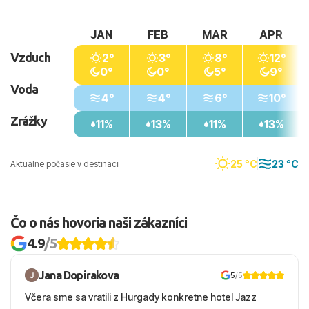
JAN
FEB
MAR
APR
Vzduch
2°
3°
8°
12°
0°
0°
5°
9°
Voda
4°
4°
6°
10°
Zrážky
11%
13%
11%
13%
25 °C
23 °C
Aktuálne počasie v destinacii
Čo o nás hovoria naši zákazníci
4.9
/5
Jana Dopirakova
5
/5
Včera sme sa vratili z Hurgady konkretne hotel Jazz