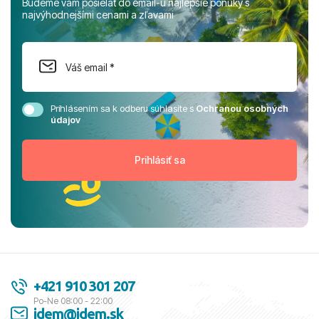
Budeme vám posielať do email-u najlepšie ponuky s
najvýhodnejšími cenami a zľavami
Prihlásením sa k odberu súhlasíte s
Ochranou osobných
údajov
+421 910 301 207
Po-Ne 08:00 - 22:00
idem@idem.sk